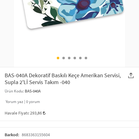
SAÇ AKSESUARLARI
PARTİ SÜSLERİ
GELİN / DÜĞÜN AKSESUARLARI
YILBAŞI ÜRÜNLERİ
TELEFON ASKISI
KULLAN AT TABAK BARDAK SETİ
MAKYAJ ÇANTASI
ŞAL VE FULAR
BAS-040A Dekoratif Baskılı Keçe Amerikan Servisi,
Supla 2'Lİ Servis Takım -040
ODA KOKUSU VE MUM
Ürün Kodu:
BAS-040A
Yorum yaz |
0
yorum
Havale Fiyatı:
293,86
Barkod:
8683363155604