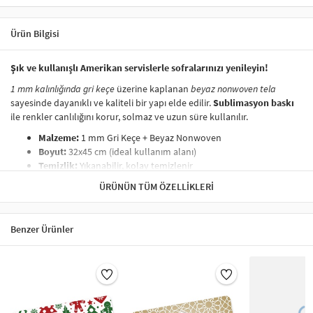
Ürün Bilgisi
Şık ve kullanışlı Amerikan servislerle sofralarınızı yenileyin!
1 mm kalınlığında gri keçe
üzerine kaplanan
beyaz nonwoven tela
sayesinde dayanıklı ve kaliteli bir yapı elde edilir.
Sublimasyon baskı
ile renkler canlılığını korur, solmaz ve uzun süre kullanılır.
Malzeme:
1 mm Gri Keçe + Beyaz Nonwoven
Boyut:
32x45 cm (ideal kullanım alanı)
Temizlik:
Yıkanabilir, kolay temizlenir
Baskı:
Sublimasyon baskı (solmayan canlı renkler)
ÜRÜNÜN TÜM ÖZELLIKLERI
Masalarınıza şıklık katmak için hemen sipariş verin!
Amerikan servis takımı sofralarınıza şıklık getiren
Benzer Ürünler
parçalardan bir tanesidir. Amerikan servis modelleri birçok
çeşitte bulunmaktadır ve sofralarınıza ayrı bir hava
katmaktadır. Supla olarak da bilinen Amerikan servisler genel
olarak özel yemeklerde, davetlerde, düğünlerde, nişanlarda,
lüks partilerde, resmi yemeklerde tercih edilir.
Kullanıldığı sofralara ayrı bir hava katan Amerikan servisler