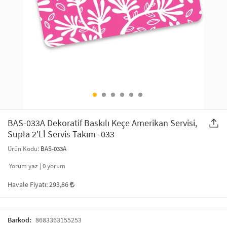
SAÇ AKSESUARLARI
PARTİ SÜSLERİ
GELİN / DÜĞÜN AKSESUARLARI
YILBAŞI ÜRÜNLERİ
TELEFON ASKISI
KULLAN AT TABAK BARDAK SETİ
MAKYAJ ÇANTASI
ŞAL VE FULAR
BAS-033A Dekoratif Baskılı Keçe Amerikan Servisi,
Supla 2'Lİ Servis Takım -033
ODA KOKUSU VE MUM
Ürün Kodu:
BAS-033A
Yorum yaz |
0
yorum
Havale Fiyatı:
293,86
Barkod:
8683363155253