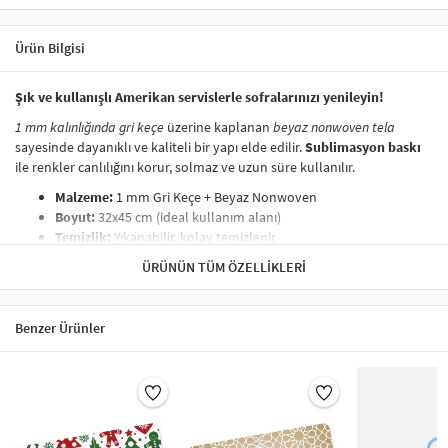
Ürün Bilgisi
Şık ve kullanışlı Amerikan servislerle sofralarınızı yenileyin!
1 mm kalınlığında gri keçe
üzerine kaplanan
beyaz nonwoven tela
sayesinde dayanıklı ve kaliteli bir yapı elde edilir.
Sublimasyon baskı
ile renkler canlılığını korur, solmaz ve uzun süre kullanılır.
Malzeme:
1 mm Gri Keçe + Beyaz Nonwoven
Boyut:
32x45 cm (ideal kullanım alanı)
Temizlik:
Yıkanabilir, kolay temizlenir
Baskı:
Sublimasyon baskı (solmayan canlı renkler)
ÜRÜNÜN TÜM ÖZELLIKLERI
Masalarınıza şıklık katmak için hemen sipariş verin!
Amerikan servis takımı sofralarınıza şıklık getiren
Benzer Ürünler
parçalardan bir tanesidir. Amerikan servis modelleri birçok
çeşitte bulunmaktadır ve sofralarınıza ayrı bir hava
katmaktadır. Supla olarak da bilinen Amerikan servisler genel
olarak özel yemeklerde, davetlerde, düğünlerde, nişanlarda,
lüks partilerde, resmi yemeklerde tercih edilir.
Kullanıldığı sofralara ayrı bir hava katan Amerikan servisler