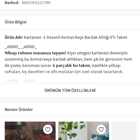
Barkod:
8683363123788
Ürün Bilgisi
Ürün Adı:
Kartanesi -1 Desenli Kırmızı Keçe Bardak Altlığı 6'lı Takım
_x000D_ _x000D_
Yılbaşı ruhunu masanıza taşıyın!
Kışın simgesi kartanesi deseniyle
süslenmiş bu kırmızı keçe bardak altlıkları, hem şık bir görünüm hem
de yüzey koruması sunar.
6 parçalık bu takım
, özellikle yılbaşı
sofraları, kış davetleri ve ofis molaları için özel olarak tasarlandı.
_x000D_ _x000D_
Öne Çıkan Özellikler:
ÜRÜNÜN TÜM ÖZELLIKLERI
_x000D_ _x000D_
_x000D_
Şık kartanesi-1 deseni:
Minimal ve zarif bir yılbaşı dokunuşu
Benzer Ürünler
sunar.
_x000D_
Yüksek kaliteli keçe malzeme:
Sıcak ve soğuk içeceklerde masa
yüzeyini korur, sessiz kullanım sağlar.