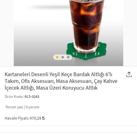
SAÇ AKSESUARLARI
PARTİ SÜSLERİ
GELİN / DÜĞÜN AKSESUARLARI
YILBAŞI ÜRÜNLERİ
TELEFON ASKISI
KULLAN AT TABAK BARDAK SETİ
MAKYAJ ÇANTASI
ŞAL VE FULAR
Kartaneleri Desenli Yeşil Keçe Bardak Altlığı 6'lı
Takım, Ofis Aksesuarı, Masa Aksesuarı, Çay Kahve
ODA KOKUSU VE MUM
İçecek Altlığı, Masa Üzeri Koruyucu Altlık
Ürün Kodu:
ALS-0243
Yorum yaz |
0
yorum
Havale Fiyatı:
470,28