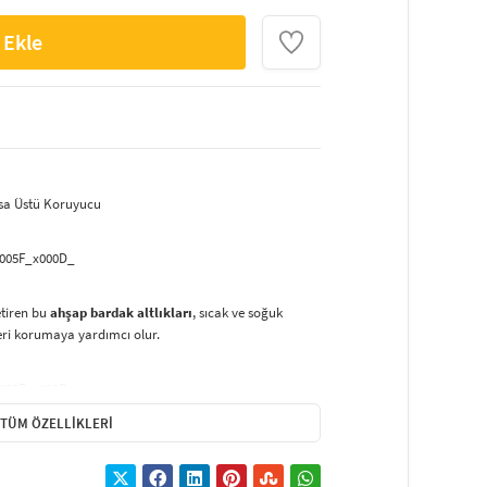
 Ekle
asa Üstü Koruyucu
x005F_x000D_
getiren bu
ahşap bardak altlıkları
, sıcak ve soğuk
leri korumaya yardımcı olur.
x005F_x000D_
TÜM ÖZELLIKLERI
m ev hem de ofis ortamlarında masa düzenine estetik bir
yüzeyi sayesinde pratik ve kullanışlıdır.