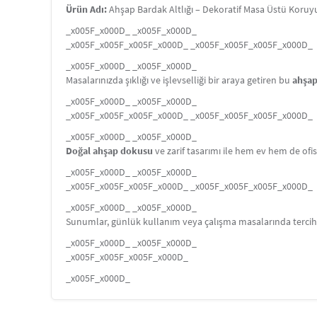
Ürün Adı:
Ahşap Bardak Altlığı – Dekoratif Masa Üstü Koruy
_x005F_x000D_ _x005F_x000D_
_x005F_x005F_x005F_x000D_ _x005F_x005F_x005F_x000D_
_x005F_x000D_ _x005F_x000D_
Masalarınızda şıklığı ve işlevselliği bir araya getiren bu
ahşap
_x005F_x000D_ _x005F_x000D_
_x005F_x005F_x005F_x000D_ _x005F_x005F_x005F_x000D_
_x005F_x000D_ _x005F_x000D_
Doğal ahşap dokusu
ve zarif tasarımı ile hem ev hem de ofi
_x005F_x000D_ _x005F_x000D_
_x005F_x005F_x005F_x000D_ _x005F_x005F_x005F_x000D_
_x005F_x000D_ _x005F_x000D_
Sunumlar, günlük kullanım veya çalışma masalarında tercih e
_x005F_x000D_ _x005F_x000D_
_x005F_x005F_x005F_x000D_
_x005F_x000D_