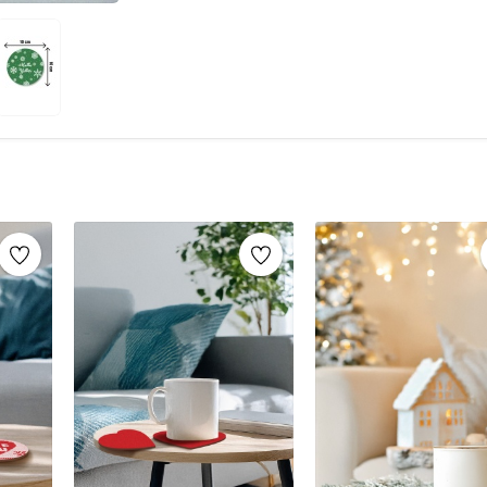
_x005F_x000D_ _x005F_x000D_
_x005F_x005F_x005F_x000D_ _x005F_x005F_
_x005F_x000D_ _x005F_x000D_
Sunumlar, günlük kullanım veya çalışma masal
dekoratif tamamlayıcı olarak da kullanılabilir.
_x005F_x000D_ _x005F_x000D_
_x005F_x005F_x005F_x000D_
_x005F_x000D_