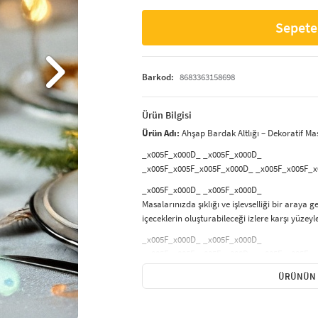
Sepete
Barkod:
8683363158698
Ürün Bilgisi
Ürün Adı:
Ahşap Bardak Altlığı – Dekoratif M
_x005F_x000D_ _x005F_x000D_
_x005F_x005F_x005F_x000D_ _x005F_x005F_
_x005F_x000D_ _x005F_x000D_
Masalarınızda şıklığı ve işlevselliği bir araya 
içeceklerin oluşturabileceği izlere karşı yüzey
_x005F_x000D_ _x005F_x000D_
_x005F_x005F_x005F_x000D_ _x005F_x005F_
_x005F_x000D_ _x005F_x000D_
ÜRÜNÜN 
Doğal ahşap dokusu
ve zarif tasarımı ile he
katkı sağlar. Bardakların kaymasını engelleyen 