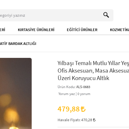
ERİ
KIRTASİYE ÜRÜNLERİ
EĞİTİCİ ÜRÜNLER
KOZMETİK&
TİF BARDAK ALTLIĞI
Yılbaşı Temalı Mutlu Yıllar Yeş
Ofis Aksesuarı, Masa Aksesua
Üzeri Koruyucu Altlık
Ürün Kodu:
ALS-0683
Yorum yaz |
0
yorum
479,88
Havale Fiyatı:
470,28