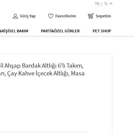
TR
TL
Giriş Yap
Favorilerim
Sepetim
KİŞİSEL BAKIM
PARTİ&ÖZEL GÜNLER
PET SHOP
il Ahşap Bardak Altlığı 6'lı Takım,
rı, Çay Kahve İçecek Altlığı, Masa