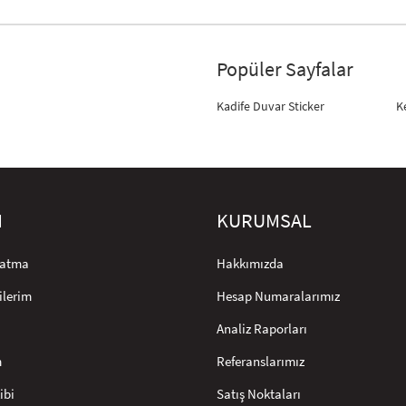
Popüler Sayfalar
Kadife Duvar Sticker
K
M
KURUMSAL
rlatma
Hakkımızda
ilerim
Hesap Numaralarımız
Analiz Raporları
m
Referanslarımız
ibi
Satış Noktaları