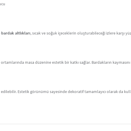
ucu
 bardak altlıkları
, sıcak ve soğuk içeceklerin oluşturabileceği izlere karşı y
s ortamlarında masa düzenine estetik bir katkı sağlar. Bardakların kaymasını 
dilebilir. Estetik görünümü sayesinde dekoratif tamamlayıcı olarak da kullan