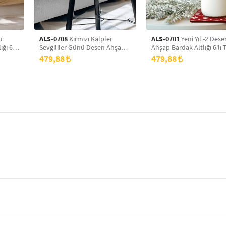
ü
ALS-0708
Kırmızı Kalpler
ALS-0701
Yeni Yıl -2 Dese
ğı 6'lı
Sevgililer Günü Desen Ahşap
Ahşap Bardak Altlığı 6'lı 
asa
Bardak Altlığı 6'lı Takım, Ofis
Ofis Aksesuarı, Masa Üzer
479,88
479,88
Aksesuarı, Masa Üzeri
Koruyucu Altlık
Koruyucu Altlık