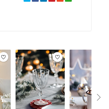
x005F_x000D_
arında tercih edilebilir. Estetik görünümü sayesinde