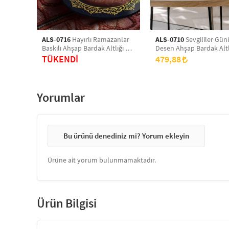
ALS-0716
Hayırlı Ramazanlar
ALS-0710
Sevgililer Gün
Baskılı Ahşap Bardak Altlığı 6'lı
Desen Ahşap Bardak Altlı
Takım, Ofis Aksesuarı, Masa
Takım, Ofis Aksesuarı, M
TÜKENDİ
479,88
Üzeri Koruyucu Altlık
Üzeri Koruyucu Altlık
Yorumlar
Bu ürünü denediniz mi? Yorum ekleyin
Ürüne ait yorum bulunmamaktadır.
Ürün Bilgisi