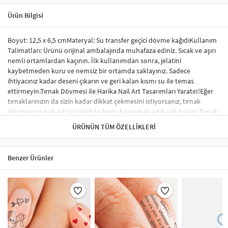
Ürün Bilgisi
Boyut: 12,5 x 6,5 cmMateryal: Su transfer geçici dövme kağıdıKullanım
Talimatları: Ürünü orijinal ambalajında muhafaza ediniz. Sıcak ve aşırı
nemli ortamlardan kaçının. İlk kullanımdan sonra, jelatini
kaybetmeden kuru ve nemsiz bir ortamda saklayınız. Sadece
ihtiyacınız kadar deseni çıkarın ve geri kalan kısmı su ile temas
ettirmeyin.Tırnak Dövmesi ile Harika Nail Art Tasarımları Yaratın!Eğer
tırnaklarınızın da sizin kadar dikkat çekmesini istiyorsanız, tırnak
dövmesi ve nail art ürünleriyle bunu başarmak artık çok kolay! Tırnak
sticker ve su transfer dövmesi kullanarak tırnaklarınıza benzersiz
ÜRÜNÜN TÜM ÖZELLIKLERI
tasarımlar yapabilir, profesyonel bir görünüm elde edebilirsiniz.
Sticker tırnak dövmeleri, tırnağınızda kabarma yapmaz ve herhangi bir
nail-art malzemesi gerektirmez. İstediğiniz desen ve modelleri rahatça
Benzer Ürünler
uygulayabilirsiniz.Tırnak Sticker Nedir?Tırnak stickerları, tırnakları
süslemek için özel olarak tasarlanmış renkli, küçük desenlerdir.
Uygulama süreci oldukça basittir ve şık bir tırnak süsleme sonucu elde
etmenizi sağlar. Tırnak sticker çeşitleri arasında; tırnağın tamamını
kaplayan, tek renk oje görünümü verenler ve minik şekillerle süslenen
modeller yer almaktadır. Ayrıca, çiçek, karikatür figürleri ve hayvan
desenleri gibi çok çeşitli seçenekler de mevcuttur.Tırnak Sticker Nasıl