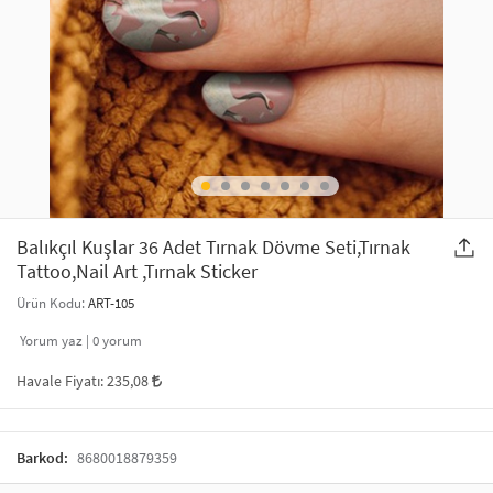
SAÇ AKSESUARLARI
PARTİ SÜSLERİ
GELİN / DÜĞÜN AKSESUARLARI
YILBAŞI ÜRÜNLERİ
TELEFON ASKISI
KULLAN AT TABAK BARDAK SETİ
MAKYAJ ÇANTASI
ŞAL VE FULAR
Balıkçıl Kuşlar 36 Adet Tırnak Dövme Seti,Tırnak
Tattoo,Nail Art ,Tırnak Sticker
ODA KOKUSU VE MUM
Ürün Kodu:
ART-105
Yorum yaz |
0
yorum
Havale Fiyatı:
235,08
Barkod:
8680018879359