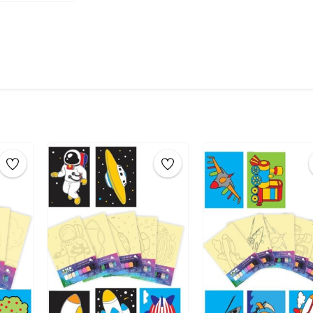
yapışkanlı yüzeyi
ortaya çıkarın.
Boyama:
Elinizle renkli
tuzları dökün
ekleyerek deseninizi oluşturun.
Temizleme:
Fazla tuzu silkeleyin.
Sanat Eseri:
Tüm işlemleri tamamladık
çıkarın.
Sanat eserinizin
tamamlanması
yerleştirerek saklayabilirsiniz.
Ürün Boyutu:
16,5 cm x 24 cm
Çocuklar için eğitici tuz boyama oyunu ile çoc
yapılacak etkinlikler arasında tuz boyama, k
biridir.4 yaş, 5 yaş, 6 yaş, 7 yaş, 8 yaş, 9 yaş gi
ve aktiviteler için önerilen en iyi eğitici zeka ge