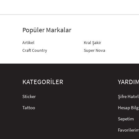
Popüler Markalar
Artikel
Kral Şakir
Craft Country
Super Nova
KATEGORİLER
YARDI
Sticker
Şifre Hatı
Tattoo
Hesap Bilg
Sepetim
Favorileri