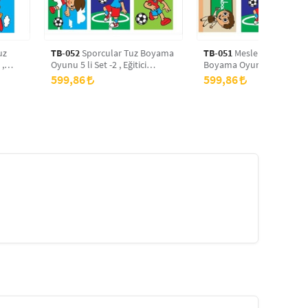
uz
TB-052
Sporcular Tuz Boyama
TB-051
Meslekler -2 Tuz
 ,
Oyunu 5 li Set -2 , Eğitici
Boyama Oyunu 5 li Set -2 
yama
Aktivite , Kum Boyama Oyunu
Eğitici Aktivite , Kum Bo
599,86
599,86
TB-052
Oyunu TB-051