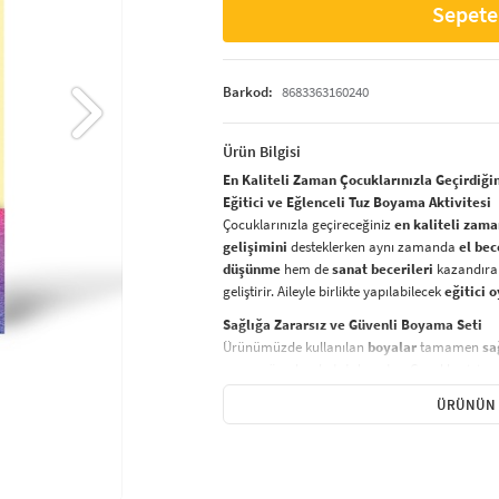
Sepete
Barkod:
8683363160240
Ürün Bilgisi
En Kaliteli Zaman Çocuklarınızla Geçirdiği
Eğitici ve Eğlenceli Tuz Boyama Aktivitesi
Çocuklarınızla geçireceğiniz
en kaliteli zam
gelişimini
desteklerken aynı zamanda
el bec
düşünme
hem de
sanat becerileri
kazandıran
geliştirir. Aileyle birlikte yapılabilecek
eğitici 
Sağlığa Zararsız ve Güvenli Boyama Seti
Ürünümüzde kullanılan
boyalar
tamamen
sa
zaman ön planda tutulmuştur. Çocuklar için
g
şekilde
yaratıcı projeler yapmak için ideal bir
ÜRÜNÜN 
Nasıl Yapılır?
Tuz boyama setinizi kullanarak yaratıcı bir
sa
Hazırlık:
Bir kürdan yardımıyla
açık 