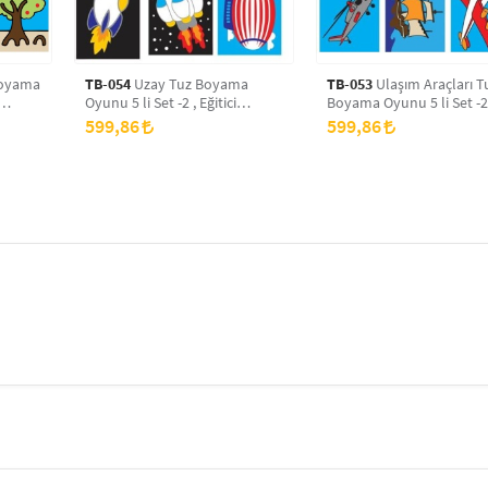
TB-054
Uzay Tuz Boyama
TB-053
Ulaşım Araçları T
Oyunu 5 li Set -2 , Eğitici
Boyama Oyunu 5 li Set -2
Aktivite , Kum Boyama Oyunu
Eğitici Aktivite , Kum Bo
599,86
599,86
TB-054
Oyunu TB-053