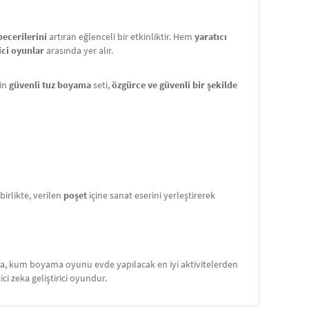
becerilerini
artıran eğlenceli bir etkinliktir. Hem
yaratıcı
ici oyunlar
arasında yer alır.
çin
güvenli tuz boyama
seti,
özgürce ve güvenli bir şekilde
rlikte, verilen
poşet
içine sanat eserini yerleştirerek
ama, kum boyama oyunu evde yapılacak en iyi aktivitelerden
tici zeka geliştirici oyundur.