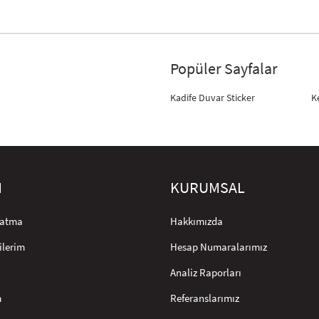
Popüler Sayfalar
Kadife Duvar Sticker
K
M
KURUMSAL
rlatma
Hakkımızda
ilerim
Hesap Numaralarımız
Analiz Raporları
m
Referanslarımız