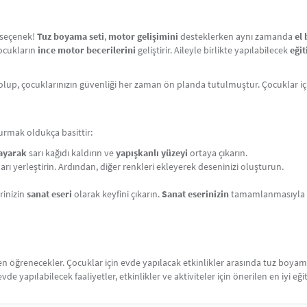
r seçenek!
Tuz boyama seti
,
motor gelişimini
desteklerken aynı zamanda
el 
çocukların
ince motor becerilerini
geliştirir. Aileyle birlikte yapılabilecek
eğit
olup, çocuklarınızın güvenliği her zaman ön planda tutulmuştur. Çocuklar i
urmak oldukça basittir:
layarak
sarı kağıdı kaldırın ve
yapışkanlı yüzeyi
ortaya çıkarın.
ları yerleştirin. Ardından, diğer renkleri ekleyerek deseninizi oluşturun.
rinizin
sanat eseri
olarak keyfini çıkarın.
Sanat eserinizin
tamamlanmasıyla bi
ken öğrenecekler. Çocuklar için evde yapılacak etkinlikler arasında tuz boy
 evde yapılabilecek faaliyetler, etkinlikler ve aktiviteler için önerilen en iyi eği