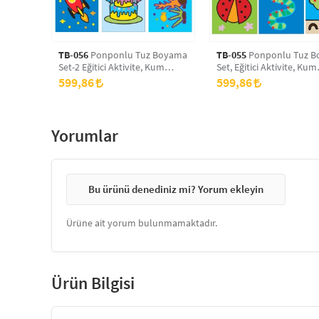
TB-056
Ponponlu Tuz Boyama
TB-055
Ponponlu Tuz Boyama
Set-2 Eğitici Aktivite, Kum
Set, Eğitici Aktivite, Kum
Boyama Oyunu
Boyama Oyunu
599,86
599,86
Yorumlar
Bu ürünü denediniz mi? Yorum ekleyin
Ürüne ait yorum bulunmamaktadır.
Ürün Bilgisi