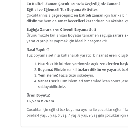
En Kaliteli Zaman Çocuklarınızla Geçirdiğiniz Zaman!
Eğitici ve Eğlenceli Tuz Boyama Aktivitesi
Çocuklarınızla geçireceğiniz
en kaliteli zaman
için harika bi
düşünme
hem de
sanat becerileri
kazandıran bu aktivite, 
Sağlığa Zararsız ve Güvenli Boyama Seti
Ürünümüzde kullanılan
boyalar
tamamen
sağlığa zararsız
yaratıcı projeler yapmak için ideal bir seçenektir.
Nasıl Yapılır?
Tuz boyama setinizi kullanarak yaratıcı bir
sanat eseri
oluşt
Hazırlık:
Bir kürdan yardımıyla
açık renklerden baş
Boyama:
Elinizle renkli
tuzları dökün ve yayarak
tuz
Temizleme:
Fazla tuzu silkeleyin.
Sanat Eseri:
Tüm işlemleri tamamladıktan sonra, ese
saklayabilirsiniz.
Ürün Boyutu:
16,5 cm x 24 cm
Çocuklar için eğitici tuz boyama oyunu ile çocuklar eğlenir
biridir.4 yaş, 5 yaş, 6 yaş, 7 yaş, 8 yaş, 9 yaş gibi çocuklar için