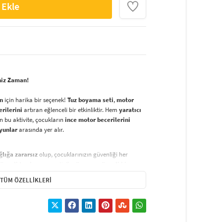
 Ekle
niz Zaman!
an
için harika bir seçenek!
Tuz boyama seti
,
motor
erilerini
artıran eğlenceli bir etkinliktir. Hem
yaratıcı
 bu aktivite, çocukların
ince motor becerilerini
oyunlar
arasında yer alır.
ğlığa zararsız
olup, çocuklarınızın güvenliği her
üvenli tuz boyama
seti,
özgürce ve güvenli bir
 seçenektir.
TÜM ÖZELLIKLERI
nat eseri
oluşturmak oldukça basittir:
renklerden başlayarak
sarı kağıdı kaldırın ve