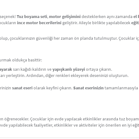
r seçenek!
Tuz boyama seti
,
motor gelişimini
desteklerken aynı zamanda
el 
çocukların
ince motor becerilerini
geliştirir. Aileyle birlikte yapılabilecek
eğit
olup, çocuklarınızın güvenliği her zaman ön planda tutulmuştur. Çocuklar i
urmak oldukça basittir:
layarak
sarı kağıdı kaldırın ve
yapışkanlı yüzeyi
ortaya çıkarın.
ları yerleştirin. Ardından, diğer renkleri ekleyerek deseninizi oluşturun.
rinizin
sanat eseri
olarak keyfini çıkarın.
Sanat eserinizin
tamamlanmasıyla bi
ken öğrenecekler. Çocuklar için evde yapılacak etkinlikler arasında tuz boy
 evde yapılabilecek faaliyetler, etkinlikler ve aktiviteler için önerilen en iyi eği