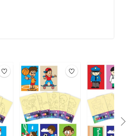
 ve yayarak
tuzları yerleştirin. Ardından, diğer renkleri
tan sonra, eserinizin
sanat eseri
olarak keyfini
yla birlikte, verilen
poşet
içine sanat eserini
uklar eğlenirken öğrenecekler. Çocuklar için evde
um boyama oyunu evde yapılacak en iyi aktivitelerden
bi çocuklar için evde yapılabilecek faaliyetler, etkinlikler
liştirici oyundur.