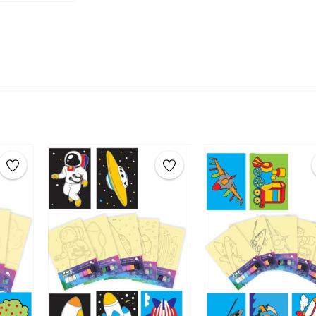
yapışkanlı yüzeyi
ortaya çıkarın.
Boyama:
Elinizle renkli
tuzları dökün
ekleyerek deseninizi oluşturun.
Temizleme:
Fazla tuzu silkeleyin.
Sanat Eseri:
Tüm işlemleri tamamladık
çıkarın.
Sanat eserinizin
tamamlanması
yerleştirerek saklayabilirsiniz.
Ürün Boyutu:
16,5 cm x 24 cm
Çocuklar için eğitici tuz boyama oyunu ile çoc
yapılacak etkinlikler arasında tuz boyama, k
biridir.4 yaş, 5 yaş, 6 yaş, 7 yaş, 8 yaş, 9 yaş gi
ve aktiviteler için önerilen en iyi eğitici zeka ge