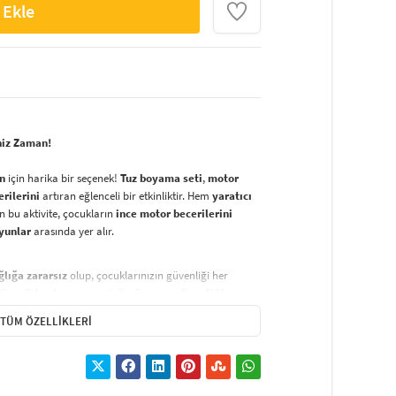
 Ekle
niz Zaman!
an
için harika bir seçenek!
Tuz boyama seti
,
motor
erilerini
artıran eğlenceli bir etkinliktir. Hem
yaratıcı
 bu aktivite, çocukların
ince motor becerilerini
oyunlar
arasında yer alır.
ğlığa zararsız
olup, çocuklarınızın güvenliği her
üvenli tuz boyama
seti,
özgürce ve güvenli bir
 seçenektir.
TÜM ÖZELLIKLERI
nat eseri
oluşturmak oldukça basittir:
renklerden başlayarak
sarı kağıdı kaldırın ve