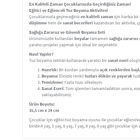
En Kaliteli Zaman Çocuklarınızla Geçirdiğiniz Zaman!
Eğitici ve Eğlenceli Tuz Boyama Aktivitesi
Çocuklarınızla geçireceğiniz
en kaliteli zaman
için harika bi
düşünme
hem de
sanat becerileri
kazandıran bu aktivite, 
Sağlığa Zararsız ve Güvenli Boyama Seti
Ürünümüzde kullanılan
boyalar
tamamen
sağlığa zararsız
yaratıcı projeler yapmak için ideal bir seçenektir.
Nasıl Yapılır?
Tuz boyama setinizi kullanarak yaratıcı bir
sanat eseri
oluşt
Hazırlık:
Bir kürdan yardımıyla
açık renklerden baş
Boyama:
Elinizle renkli
tuzları dökün ve yayarak
tuz
Temizleme:
Fazla tuzu silkeleyin.
Sanat Eseri:
Tüm işlemleri tamamladıktan sonra, ese
saklayabilirsiniz.
Ürün Boyutu:
16,5 cm x 24 cm
Çocuklar için eğitici tuz boyama oyunu ile çocuklar eğlenir
biridir.4 yaş, 5 yaş, 6 yaş, 7 yaş, 8 yaş, 9 yaş gibi çocuklar için