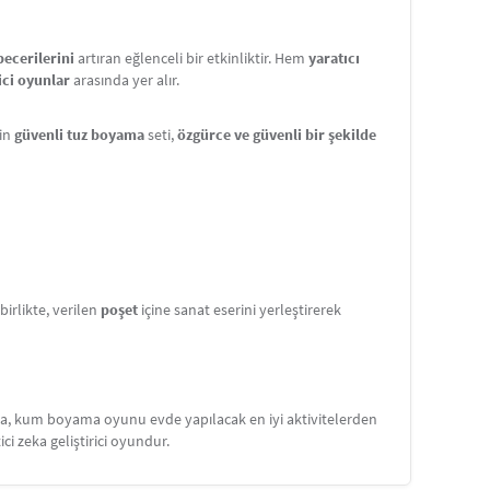
becerilerini
artıran eğlenceli bir etkinliktir. Hem
yaratıcı
ici oyunlar
arasında yer alır.
çin
güvenli tuz boyama
seti,
özgürce ve güvenli bir şekilde
rlikte, verilen
poşet
içine sanat eserini yerleştirerek
ama, kum boyama oyunu evde yapılacak en iyi aktivitelerden
tici zeka geliştirici oyundur.