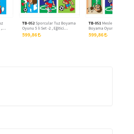
uz
TB-052
Sporcular Tuz Boyama
TB-051
Meslekler -2 Tuz
 ,
Oyunu 5 li Set -2 , Eğitici
Boyama Oyunu 5 li Set -2 
yama
Aktivite , Kum Boyama Oyunu
Eğitici Aktivite , Kum Bo
599,86
599,86
TB-052
Oyunu TB-051