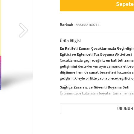
Sepete
Barkod:
8683363160271
Ürün Bilgisi
En Kaliteli Zaman Çocuklarınızla Geçirdiği
Eğitici ve Eğlenceli Tuz Boyama Aktivitesi
Çocuklarınızla geçireceğiniz
en kaliteli zam
gelişimini
desteklerken aynı zamanda
el bec
düşünme
hem de
sanat becerileri
kazandıran
geliştirir. Aileyle birlikte yapılabilecek
eğitici 
Sağlığa Zararsız ve Güvenli Boyama Seti
Ürünümüzde kullanılan
boyalar
tamamen
sa
zaman ön planda tutulmuştur. Çocuklar için
g
şekilde
yaratıcı projeler yapmak için ideal bir
ÜRÜNÜN 
Nasıl Yapılır?
Tuz boyama setinizi kullanarak yaratıcı bir
sa
Hazırlık:
Bir kürdan yardımıyla
açık 