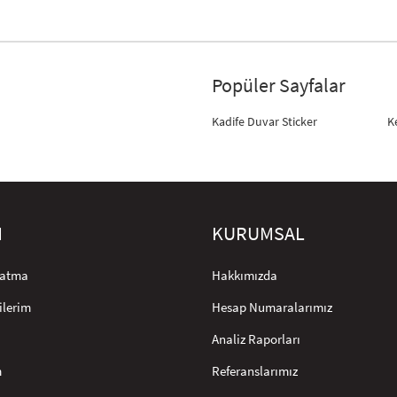
Popüler Sayfalar
Kadife Duvar Sticker
K
M
KURUMSAL
rlatma
Hakkımızda
ilerim
Hesap Numaralarımız
Analiz Raporları
m
Referanslarımız