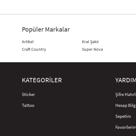
Popüler Markalar
Artikel
Kral Şakir
Craft Country
Super Nova
KATEGORİLER
YARDI
Sticker
Şifre Hatı
Tattoo
Hesap Bilg
Sepetim
Favorileri