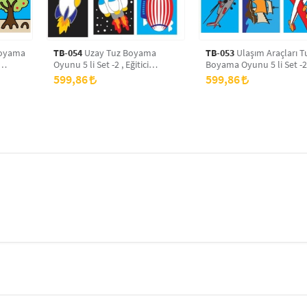
TB-054
Uzay Tuz Boyama
TB-053
Ulaşım Araçları T
Oyunu 5 li Set -2 , Eğitici
Boyama Oyunu 5 li Set -2
Aktivite , Kum Boyama Oyunu
Eğitici Aktivite , Kum Bo
599,86
599,86
TB-054
Oyunu TB-053