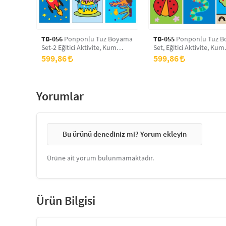
TB-056
Ponponlu Tuz Boyama
TB-055
Ponponlu Tuz Boyama
Set-2 Eğitici Aktivite, Kum
Set, Eğitici Aktivite, Kum
Boyama Oyunu
Boyama Oyunu
599,86
599,86
Yorumlar
Bu ürünü denediniz mi? Yorum ekleyin
Ürüne ait yorum bulunmamaktadır.
Ürün Bilgisi