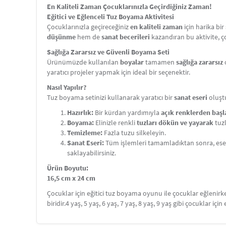
En Kaliteli Zaman Çocuklarınızla Geçirdiğiniz Zaman!
Eğitici ve Eğlenceli Tuz Boyama Aktivitesi
Çocuklarınızla geçireceğiniz
en kaliteli zaman
için harika bi
düşünme
hem de
sanat becerileri
kazandıran bu aktivite, 
Sağlığa Zararsız ve Güvenli Boyama Seti
Ürünümüzde kullanılan
boyalar
tamamen
sağlığa zararsız
yaratıcı projeler yapmak için ideal bir seçenektir.
Nasıl Yapılır?
Tuz boyama setinizi kullanarak yaratıcı bir
sanat eseri
oluşt
Hazırlık:
Bir kürdan yardımıyla
açık renklerden baş
Boyama:
Elinizle renkli
tuzları dökün ve yayarak
tuz
Temizleme:
Fazla tuzu silkeleyin.
Sanat Eseri:
Tüm işlemleri tamamladıktan sonra, ese
saklayabilirsiniz.
Ürün Boyutu:
16,5 cm x 24 cm
Çocuklar için eğitici tuz boyama oyunu ile çocuklar eğlenir
biridir.4 yaş, 5 yaş, 6 yaş, 7 yaş, 8 yaş, 9 yaş gibi çocuklar için