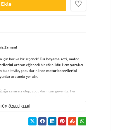
 Ekle
niz Zaman!
an
için harika bir seçenek!
Tuz boyama seti
,
motor
erilerini
artıran eğlenceli bir etkinliktir. Hem
yaratıcı
 bu aktivite, çocukların
ince motor becerilerini
oyunlar
arasında yer alır.
ğlığa zararsız
olup, çocuklarınızın güvenliği her
üvenli tuz boyama
seti,
özgürce ve güvenli bir
 seçenektir.
TÜM ÖZELLIKLERI
nat eseri
oluşturmak oldukça basittir:
renklerden başlayarak
sarı kağıdı kaldırın ve