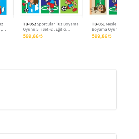
uz
TB-052
Sporcular Tuz Boyama
TB-051
Meslekler -2 Tuz
 ,
Oyunu 5 li Set -2 , Eğitici
Boyama Oyunu 5 li Set -2 
yama
Aktivite , Kum Boyama Oyunu
Eğitici Aktivite , Kum Bo
599,86
599,86
TB-052
Oyunu TB-051