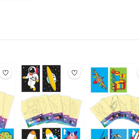
yapışkanlı yüzeyi
ortaya çıkarın.
Boyama:
Elinizle renkli
tuzları dökün
ekleyerek deseninizi oluşturun.
Temizleme:
Fazla tuzu silkeleyin.
Sanat Eseri:
Tüm işlemleri tamamladık
çıkarın.
Sanat eserinizin
tamamlanması
yerleştirerek saklayabilirsiniz.
Ürün Boyutu:
16,5 cm x 24 cm
Çocuklar için eğitici tuz boyama oyunu ile çoc
yapılacak etkinlikler arasında tuz boyama, k
biridir.4 yaş, 5 yaş, 6 yaş, 7 yaş, 8 yaş, 9 yaş gi
ve aktiviteler için önerilen en iyi eğitici zeka ge