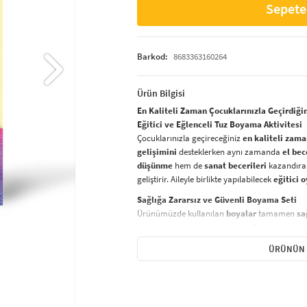
Sepete
Barkod:
8683363160264
Ürün Bilgisi
En Kaliteli Zaman Çocuklarınızla Geçirdiği
Eğitici ve Eğlenceli Tuz Boyama Aktivitesi
Çocuklarınızla geçireceğiniz
en kaliteli zam
gelişimini
desteklerken aynı zamanda
el bec
düşünme
hem de
sanat becerileri
kazandıran
geliştirir. Aileyle birlikte yapılabilecek
eğitici 
Sağlığa Zararsız ve Güvenli Boyama Seti
Ürünümüzde kullanılan
boyalar
tamamen
sa
zaman ön planda tutulmuştur. Çocuklar için
g
şekilde
yaratıcı projeler yapmak için ideal bir
ÜRÜNÜN 
Nasıl Yapılır?
Tuz boyama setinizi kullanarak yaratıcı bir
sa
Hazırlık:
Bir kürdan yardımıyla
açık 