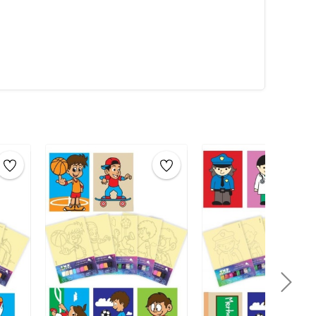
 ve yayarak
tuzları yerleştirin. Ardından, diğer renkleri
tan sonra, eserinizin
sanat eseri
olarak keyfini
yla birlikte, verilen
poşet
içine sanat eserini
uklar eğlenirken öğrenecekler. Çocuklar için evde
um boyama oyunu evde yapılacak en iyi aktivitelerden
bi çocuklar için evde yapılabilecek faaliyetler, etkinlikler
liştirici oyundur.