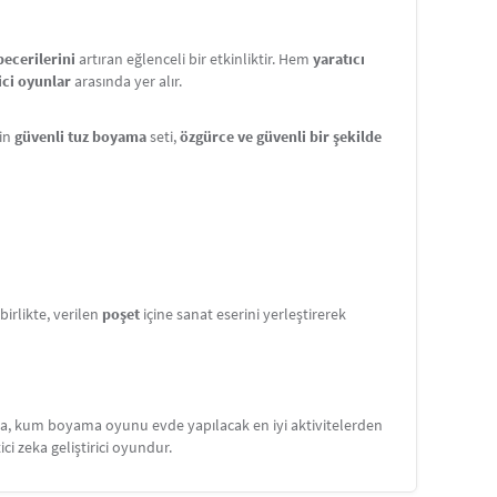
becerilerini
artıran eğlenceli bir etkinliktir. Hem
yaratıcı
ici oyunlar
arasında yer alır.
çin
güvenli tuz boyama
seti,
özgürce ve güvenli bir şekilde
rlikte, verilen
poşet
içine sanat eserini yerleştirerek
ama, kum boyama oyunu evde yapılacak en iyi aktivitelerden
tici zeka geliştirici oyundur.