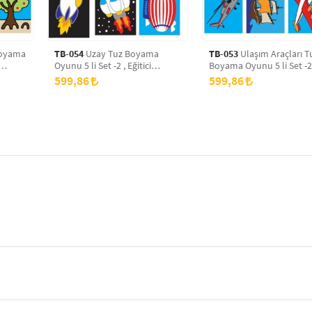
TB-054
Uzay Tuz Boyama
TB-053
Ulaşım Araçları T
Oyunu 5 li Set -2 , Eğitici
Boyama Oyunu 5 li Set -2
Aktivite , Kum Boyama Oyunu
Eğitici Aktivite , Kum Bo
599,86
599,86
TB-054
Oyunu TB-053