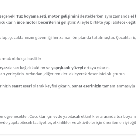
r seçenek!
Tuz boyama seti
,
motor gelişimini
desteklerken aynı zamanda
el 
çocukların
ince motor becerilerini
geliştirir. Aileyle birlikte yapılabilecek
eğit
olup, çocuklarınızın güvenliği her zaman ön planda tutulmuştur. Çocuklar i
urmak oldukça basittir:
layarak
sarı kağıdı kaldırın ve
yapışkanlı yüzeyi
ortaya çıkarın.
ları yerleştirin. Ardından, diğer renkleri ekleyerek deseninizi oluşturun.
rinizin
sanat eseri
olarak keyfini çıkarın.
Sanat eserinizin
tamamlanmasıyla bi
ken öğrenecekler. Çocuklar için evde yapılacak etkinlikler arasında tuz boy
 evde yapılabilecek faaliyetler, etkinlikler ve aktiviteler için önerilen en iyi eği