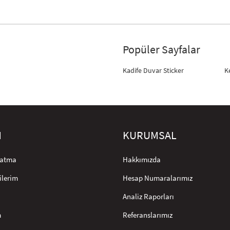
Popüler Sayfalar
Kadife Duvar Sticker
K
M
KURUMSAL
rlatma
Hakkımızda
ilerim
Hesap Numaralarımız
Analiz Raporları
m
Referanslarımız