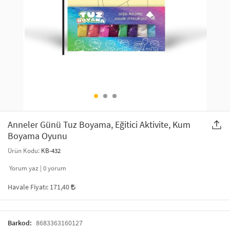
SAÇ AKSESUARLARI
PARTİ SÜSLERİ
GELİN / DÜĞÜN AKSESUARLARI
YILBAŞI ÜRÜNLERİ
TELEFON ASKISI
KULLAN AT TABAK BARDAK SETİ
MAKYAJ ÇANTASI
ŞAL VE FULAR
Anneler Günü Tuz Boyama, Eğitici Aktivite, Kum
Boyama Oyunu
ODA KOKUSU VE MUM
Ürün Kodu:
KB-432
Yorum yaz |
0
yorum
Havale Fiyatı:
171,40
Barkod:
8683363160127