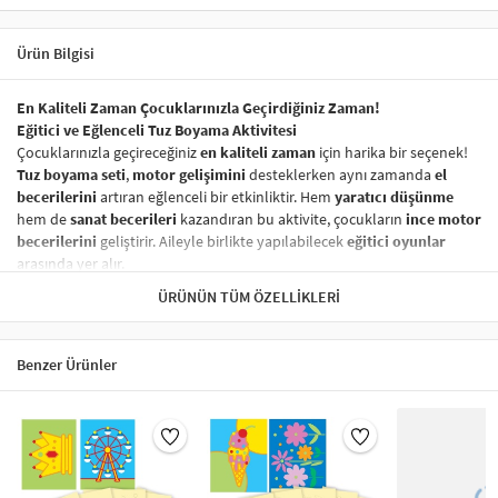
Ürün Bilgisi
En Kaliteli Zaman Çocuklarınızla Geçirdiğiniz Zaman!
Eğitici ve Eğlenceli Tuz Boyama Aktivitesi
Çocuklarınızla geçireceğiniz
en kaliteli zaman
için harika bir seçenek!
Tuz boyama seti
,
motor gelişimini
desteklerken aynı zamanda
el
becerilerini
artıran eğlenceli bir etkinliktir. Hem
yaratıcı düşünme
hem de
sanat becerileri
kazandıran bu aktivite, çocukların
ince motor
becerilerini
geliştirir. Aileyle birlikte yapılabilecek
eğitici oyunlar
arasında yer alır.
Sağlığa Zararsız ve Güvenli Boyama Seti
ÜRÜNÜN TÜM ÖZELLIKLERI
Ürünümüzde kullanılan
boyalar
tamamen
sağlığa zararsız
olup,
çocuklarınızın güvenliği her zaman ön planda tutulmuştur. Çocuklar
için
güvenli tuz boyama
seti,
özgürce ve güvenli bir şekilde
yaratıcı
Benzer Ürünler
projeler yapmak için ideal bir seçenektir.
Nasıl Yapılır?
Tuz boyama setinizi kullanarak yaratıcı bir
sanat eseri
oluşturmak
oldukça basittir:
Hazırlık:
Bir kürdan yardımıyla
açık renklerden başlayarak
sarı