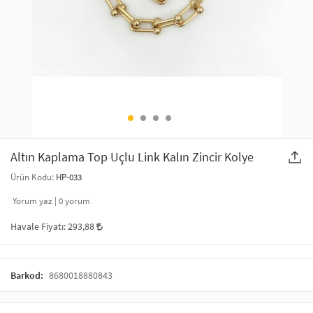
SAÇ AKSESUARLARI
PARTİ SÜSLERİ
GELİN / DÜĞÜN AKSESUARLARI
YILBAŞI ÜRÜNLERİ
TELEFON ASKISI
KULLAN AT TABAK BARDAK SETİ
MAKYAJ ÇANTASI
ŞAL VE FULAR
Altın Kaplama Top Uçlu Link Kalın Zincir Kolye
Ürün Kodu:
HP-033
ODA KOKUSU VE MUM
Yorum yaz |
0
yorum
Havale Fiyatı:
293,88
Barkod:
8680018880843