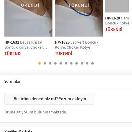
TÜKENDİ
TÜKENDİ
kolyeler, özel günlerde şıklığınızı artıracak bir seçenek sunar. Kolye
modelleri, her tarza hitap eden farklı tasarımlar ile dikkat çeker. Altın,
gümüş ve renkli seçeneklerle zenginleştirilmiş kolyeler, her anınızı
HP-1628
Hemati
Boncuk Kolye,
şıklıkla tamamlar. Tarzınızı vurgulamak için hemen koleksiyonumuzu
Kolye
keşfedin!
TÜKENDİ
HP-1631
Beyaz Kristal
HP-1629
Lacivert Boncuk
Boncuk Kolye, Choker
Kolye, Choker Kolye
Kolye
TÜKENDİ
TÜKENDİ
Yorumlar
Bu ürünü denediniz mi? Yorum ekleyin
Ürüne ait yorum bulunmamaktadır.
Popüler Markalar