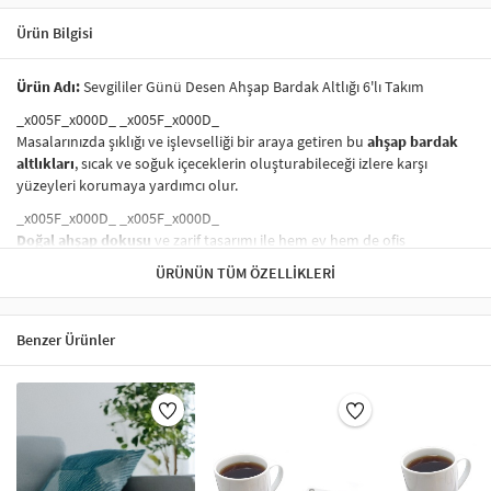
Ürün Bilgisi
Ürün Adı:
Sevgililer Günü Desen Ahşap Bardak Altlığı 6'lı Takım
_x005F_x000D_ _x005F_x000D_
Masalarınızda şıklığı ve işlevselliği bir araya getiren bu
ahşap bardak
altlıkları
, sıcak ve soğuk içeceklerin oluşturabileceği izlere karşı
yüzeyleri korumaya yardımcı olur.
_x005F_x000D_ _x005F_x000D_
Doğal ahşap dokusu
ve zarif tasarımı ile hem ev hem de ofis
ortamlarında masa düzenine estetik bir katkı sağlar. Bardakların
ÜRÜNÜN TÜM ÖZELLIKLERI
kaymasını engelleyen yüzeyi sayesinde pratik ve kullanışlıdır.
_x005F_x000D_ _x005F_x000D_
Sunumlar, günlük kullanım veya çalışma masalarında tercih edilebilir.
Benzer Ürünler
Estetik görünümü sayesinde dekoratif tamamlayıcı olarak da
kullanılabilir.
_x005F_x000D_
Sevgiliye Özel" kategorisi, romantik bir hediye arayışındaki herkes için
mükemmel bir seçenektir. Bu kategori, sevgilinize olan duygularınızı
en güzel şekilde ifade edebileceğiniz şık ve anlamlı hediyelerle