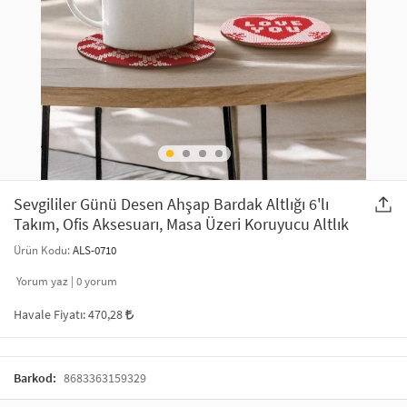
SAÇ AKSESUARLARI
PARTİ SÜSLERİ
GELİN / DÜĞÜN AKSESUARLARI
YILBAŞI ÜRÜNLERİ
TELEFON ASKISI
KULLAN AT TABAK BARDAK SETİ
MAKYAJ ÇANTASI
ŞAL VE FULAR
Sevgililer Günü Desen Ahşap Bardak Altlığı 6'lı
Takım, Ofis Aksesuarı, Masa Üzeri Koruyucu Altlık
ODA KOKUSU VE MUM
Ürün Kodu:
ALS-0710
Yorum yaz |
0
yorum
Havale Fiyatı:
470,28
Barkod:
8683363159329