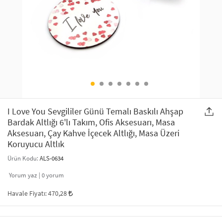
SAÇ AKSESUARLARI
PARTİ SÜSLERİ
GELİN / DÜĞÜN AKSESUARLARI
YILBAŞI ÜRÜNLERİ
TELEFON ASKISI
KULLAN AT TABAK BARDAK SETİ
MAKYAJ ÇANTASI
ŞAL VE FULAR
I Love You Sevgililer Günü Temalı Baskılı Ahşap
Bardak Altlığı 6'lı Takım, Ofis Aksesuarı, Masa
Aksesuarı, Çay Kahve İçecek Altlığı, Masa Üzeri
ODA KOKUSU VE MUM
Koruyucu Altlık
Ürün Kodu:
ALS-0634
Yorum yaz |
0
yorum
Havale Fiyatı:
470,28