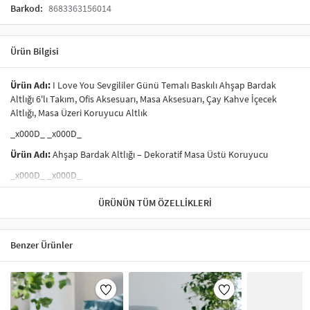
Barkod:
8683363156014
Ürün Bilgisi
Ürün Adı:
I Love You Sevgililer Günü Temalı Baskılı Ahşap Bardak
Altlığı 6'lı Takım, Ofis Aksesuarı, Masa Aksesuarı, Çay Kahve İçecek
Altlığı, Masa Üzeri Koruyucu Altlık
_x000D_ _x000D_
Ürün Adı:
Ahşap Bardak Altlığı – Dekoratif Masa Üstü Koruyucu
_x000D_ _x000D_
Masalarınızda şıklığı ve işlevselliği bir araya getiren bu
ahşap bardak
ÜRÜNÜN TÜM ÖZELLIKLERI
altlıkları
, sıcak ve soğuk içeceklerin oluşturabileceği izlere karşı
yüzeyleri korumaya yardımcı olur.
_x000D_ _x000D_
Benzer Ürünler
Doğal ahşap dokusu
ve zarif tasarımı ile hem ev hem de ofis
ortamlarında masa düzenine estetik bir katkı sağlar. Bardakların
kaymasını engelleyen yüzeyi sayesinde pratik ve kullanışlıdır.