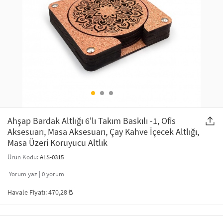
SAÇ AKSESUARLARI
PARTİ SÜSLERİ
GELİN / DÜĞÜN AKSESUARLARI
YILBAŞI ÜRÜNLERİ
TELEFON ASKISI
KULLAN AT TABAK BARDAK SETİ
MAKYAJ ÇANTASI
ŞAL VE FULAR
Ahşap Bardak Altlığı 6'lı Takım Baskılı -1, Ofis
Aksesuarı, Masa Aksesuarı, Çay Kahve İçecek Altlığı,
ODA KOKUSU VE MUM
Masa Üzeri Koruyucu Altlık
Ürün Kodu:
ALS-0315
Yorum yaz |
0
yorum
Havale Fiyatı:
470,28