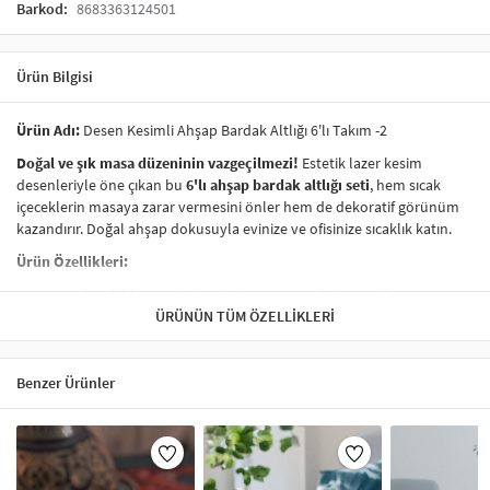
Barkod:
8683363124501
Ürün Bilgisi
Ürün Adı:
Desen Kesimli Ahşap Bardak Altlığı 6'lı Takım -2
Doğal ve şık masa düzeninin vazgeçilmezi!
Estetik lazer kesim
desenleriyle öne çıkan bu
6'lı ahşap bardak altlığı seti
, hem sıcak
içeceklerin masaya zarar vermesini önler hem de dekoratif görünüm
kazandırır. Doğal ahşap dokusuyla evinize ve ofisinize sıcaklık katın.
Ürün Özellikleri:
6 adet altlık:
Çay, kahve, bitki çayı ve soğuk içecekler için
idealdir.
ÜRÜNÜN TÜM ÖZELLIKLERI
Lazer kesimli desenler:
Modern ve zarif görünüm sunar,
masanıza sanatsal bir hava katar.
Doğal ahşap malzeme:
Uzun ömürlü, sağlam ve çevre
Benzer Ürünler
dostudur.
Isıya dayanıklı:
Masanızı sıcak içecek kaynaklı izlerden ve
çiziklerden korur.
Kullanım Alanları:
Evde yemek ve kahve masalarında, ofislerde, açık