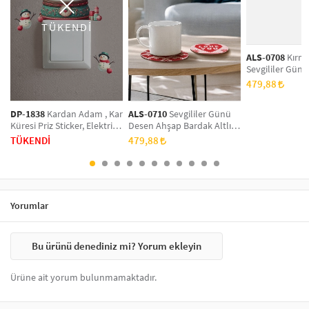
TÜKENDİ
ALS-0708
Kırmı
Sevgililer Gün
Ahşap Bardak Alt
479,88
Takım, Ofis Aks
Üzeri Koruyucu 
DP-1838
Kardan Adam , Kar
ALS-0710
Sevgililer Günü
Küresi Priz Sticker, Elektrik
Desen Ahşap Bardak Altlığı
Düğmesi Sticker ,Çıkartma
6'lı Takım, Ofis Aksesuarı,
TÜKENDİ
479,88
2 Adet
Masa Üzeri Koruyucu Altlık
Yorumlar
Bu ürünü denediniz mi? Yorum ekleyin
Ürüne ait yorum bulunmamaktadır.