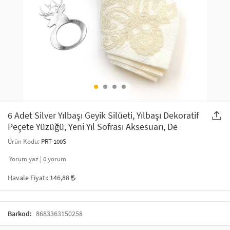
SAÇ AKSESUARLARI
PARTİ SÜSLERİ
GELİN / DÜĞÜN AKSESUARLARI
YILBAŞI ÜRÜNLERİ
TELEFON ASKISI
KULLAN AT TABAK BARDAK SETİ
MAKYAJ ÇANTASI
ŞAL VE FULAR
6 Adet Silver Yılbaşı Geyik Silüeti, Yılbaşı Dekoratif
Peçete Yüzüğü, Yeni Yıl Sofrası Aksesuarı, De
ODA KOKUSU VE MUM
Ürün Kodu:
PRT-100S
Yorum yaz |
0
yorum
Havale Fiyatı:
146,88
Barkod:
8683363150258