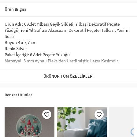
Ürün Bilgisi
Ürün Adı : 6 Adet Yılbaşı Geyik Silüeti, Yılbaşı Dekoratif Peçete
Yüzüğü, Yeni Yıl Sofrası Aksesuarı, Dekoratif Peçete Halkası, Yeni Yıl
Süsü
Boyut: 4 x 7,7 cm
Renk: Silver
Paket İçeriği: 6 Adet Peçete Yüzüğü
Materyal: 3 mm Aynalı Pleksiden Üretilmiştir. Lazer Kesimdir.
İster Servislerinizi ve Peçeteleriniz koyup sevdiklerinize güzel
ÜRÜNÜN TÜM ÖZELLIKLERI
sunumlar hazırlayın. İsterseniz Yılbaşı Sofralarınız için kullanın.
Yılbaşı Sofralarınızı renklendirecek birbirinden farklı aynalı
pleksi peçete yüzüğü ile sizde sofralarınıza renk katabilir.
Benzer Ürünler
Dilediğiniz yılbaşı pleksi peçete yüzüğü modellerini seçebilirsiniz.