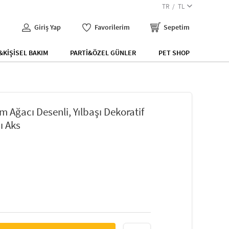
TR
TL
Giriş Yap
Favorilerim
Sepetim
KİŞİSEL BAKIM
PARTİ&ÖZEL GÜNLER
PET SHOP
am Ağacı Desenli, Yılbaşı Dekoratif
ı Aks