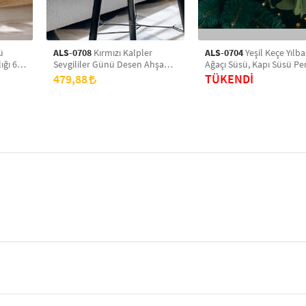
ü
ALS-0708
Kırmızı Kalpler
ALS-0704
Yeşil Keçe Yılba
ğı 6'lı
Sevgililer Günü Desen Ahşap
Ağaçı Süsü, Kapı Süsü Pe
asa
Bardak Altlığı 6'lı Takım, Ofis
Süsü Dekoratif Aksesuar 
479,88
TÜKENDİ
Aksesuarı, Masa Üzeri
Boyutlu (6 Adet)
Koruyucu Altlık