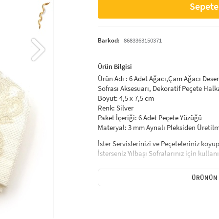
Sepete
Barkod:
8683363150371
Ürün Bilgisi
Ürün Adı : 6 Adet Ağacı,Çam Ağacı Desenli
Sofrası Aksesuarı, Dekoratif Peçete Halka
Boyut: 4,5 x 7,5 cm
Renk: Silver
Paket İçeriği: 6 Adet Peçete Yüzüğü
Materyal: 3 mm Aynalı Pleksiden Üretilmi
İster Servislerinizi ve Peçeteleriniz koy
İsterseniz Yılbaşı Sofralarınız için kullan
Yılbaşı Sofralarınızı renklendirecek birbi
ÜRÜNÜN 
sizde sofralarınıza renk katabilir. Diledi
seçebilirsiniz.