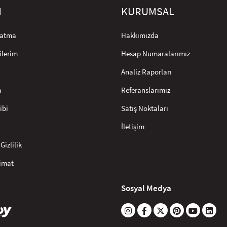
M
KURUMSAL
rlatma
Hakkımızda
ilerim
Hesap Numaralarımız
Analiz Raporları
m
Referanslarımız
ibi
Satış Noktaları
İletişim
Gizlilik
limat
Sosyal Medya