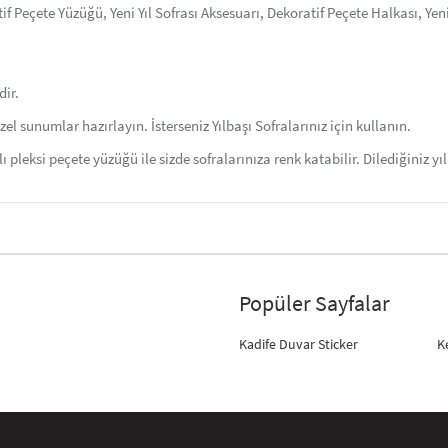
f Peçete Yüzüğü, Yeni Yıl Sofrası Aksesuarı, Dekoratif Peçete Halkası, Yeni
dir.
zel sunumlar hazırlayın. İsterseniz Yılbaşı Sofralarınız için kullanın.
lı pleksi peçete yüzüğü ile sizde sofralarınıza renk katabilir. Dilediğiniz y
Popüler Sayfalar
Kadife Duvar Sticker
K