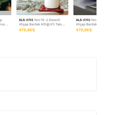
şı
ALS-0701
Yeni Yıl -2 Desenli
ALS-0702
Yeni Yıl Desenli
ncere
Ahşap Bardak Altlığı 6'lı Takım,
Ahşap Bardak Altlığı 6'lı 
3
Ofis Aksesuarı, Masa Üzeri
Ofis Aksesuarı, Masa Akses
479,88
479,88
Koruyucu Altlık
Çay Kahve İçecek Altlığı, 
Üzeri Koruyucu Altlık