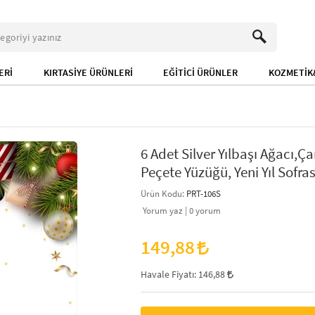
ERİ
KIRTASİYE ÜRÜNLERİ
EĞİTİCİ ÜRÜNLER
KOZMETİK&
6 Adet Silver Yılbaşı Ağacı,Ç
Peçete Yüzüğü, Yeni Yıl Sofras
Ürün Kodu:
PRT-106S
Yorum yaz |
0
yorum
149,88
Havale Fiyatı:
146,88