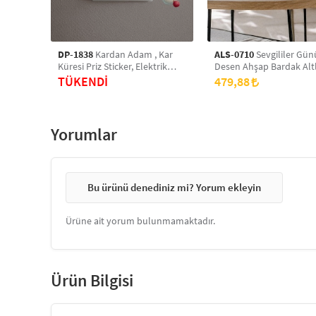
DP-1838
Kardan Adam , Kar
ALS-0710
Sevgililer Gün
Küresi Priz Sticker, Elektrik
Desen Ahşap Bardak Altlı
Düğmesi Sticker ,Çıkartma 2
Takım, Ofis Aksesuarı, M
TÜKENDİ
479,88
Adet
Üzeri Koruyucu Altlık
Yorumlar
Bu ürünü denediniz mi? Yorum ekleyin
Ürüne ait yorum bulunmamaktadır.
Ürün Bilgisi