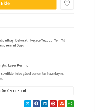
 Ekle
, Yılbaşı Dekoratif Peçete Yüzüğü, Yeni Yıl
sı, Yeni Yıl Süsü
ştir. Lazer Kesimdir.
up sevdiklerinize güzel sunumlar hazırlayın.
ın.
rinden farklı aynalı pleksi peçete yüzüğü ile
TÜM ÖZELLIKLERI
ğiniz yılbaşı pleksi peçete yüzüğü modellerini