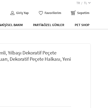
TR
TL
Giriş Yap
Favorilerim
Sepetim
KİŞİSEL BAKIM
PARTİ&ÖZEL GÜNLER
PET SHOP
nli, Yılbaşı Dekoratif Peçete
uarı, Dekoratif Peçete Halkası, Yeni