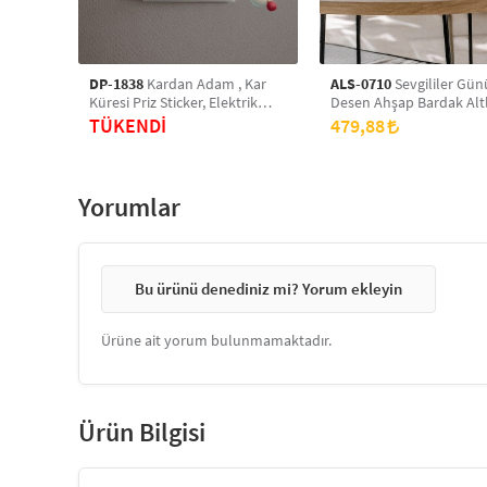
DP-1838
Kardan Adam , Kar
ALS-0710
Sevgililer Gün
Küresi Priz Sticker, Elektrik
Desen Ahşap Bardak Altlı
Düğmesi Sticker ,Çıkartma 2
Takım, Ofis Aksesuarı, M
TÜKENDİ
479,88
Adet
Üzeri Koruyucu Altlık
Yorumlar
Bu ürünü denediniz mi? Yorum ekleyin
Ürüne ait yorum bulunmamaktadır.
Ürün Bilgisi