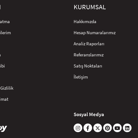
M
KURUMSAL
rlatma
Hakkımızda
ilerim
Hesap Numaralarımız
Analiz Raporları
m
Referanslarımız
ibi
Satış Noktaları
İletişim
Gizlilik
limat
Sosyal Medya