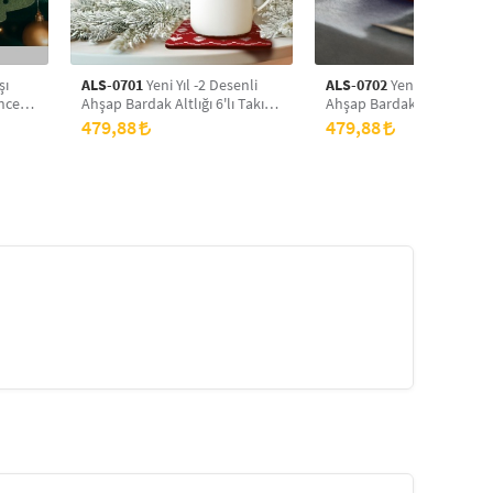
şı
ALS-0701
Yeni Yıl -2 Desenli
ALS-0702
Yeni Yıl Desenli
ncere
Ahşap Bardak Altlığı 6'lı Takım,
Ahşap Bardak Altlığı 6'lı 
3
Ofis Aksesuarı, Masa Üzeri
Ofis Aksesuarı, Masa Akses
479,88
479,88
Koruyucu Altlık
Çay Kahve İçecek Altlığı, 
Üzeri Koruyucu Altlık