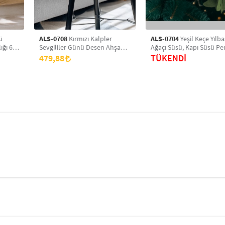
ü
ALS-0708
Kırmızı Kalpler
ALS-0704
Yeşil Keçe Yılba
ğı 6'lı
Sevgililer Günü Desen Ahşap
Ağaçı Süsü, Kapı Süsü Pe
asa
Bardak Altlığı 6'lı Takım, Ofis
Süsü Dekoratif Aksesuar 
479,88
TÜKENDİ
Aksesuarı, Masa Üzeri
Boyutlu (6 Adet)
Koruyucu Altlık