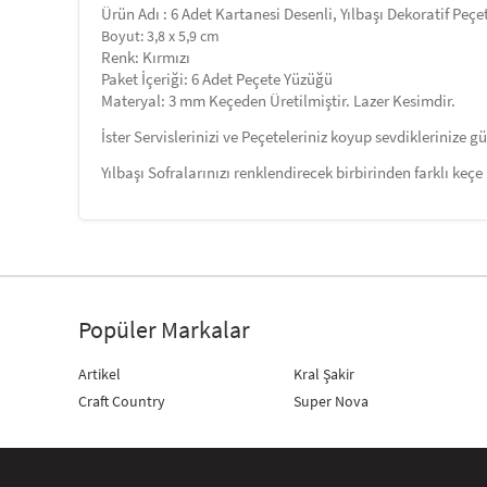
Ürün Adı : 6 Adet Kartanesi Desenli, Yılbaşı Dekoratif Peçet
Boyut: 3,8 x 5,9 cm
Renk: Kırmızı
Paket İçeriği: 6 Adet Peçete Yüzüğü
Materyal: 3 mm Keçeden Üretilmiştir. Lazer Kesimdir.
İster Servislerinizi ve Peçeteleriniz koyup sevdiklerinize gü
Yılbaşı Sofralarınızı renklendirecek birbirinden farklı keçe
Popüler Markalar
Artikel
Kral Şakir
Craft Country
Super Nova