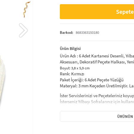
Sepete
Barkod:
8683363150180
Ürün Bilgisi
Ürün Adı : 6 Adet Kartanesi Desenli, Yılba
Aksesuarı, Dekoratif Peçete Halkası, Yeni
Boyut: 3,8 x 5,9 cm
Renk: Kırmızı
Paket İçeriği: 6 Adet Peçete Yüzüğü
Materyal: 3 mm Keçeden Üretilmiştir. La
İster Servislerinizi ve Peçeteleriniz koy
İsterseniz Yılbaşı Sofralarınız için kullan
Yılbaşı Sofralarınızı renklendirecek birbi
ÜRÜNÜN 
sofralarınıza renk katabilir. Dilediğiniz
seçebilirsiniz.