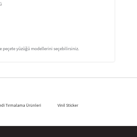
sü
eçe peçete yüzüğü modellerini seçebilirsiniz.
edi Tırmalama Ürünleri
Vinil Sticker