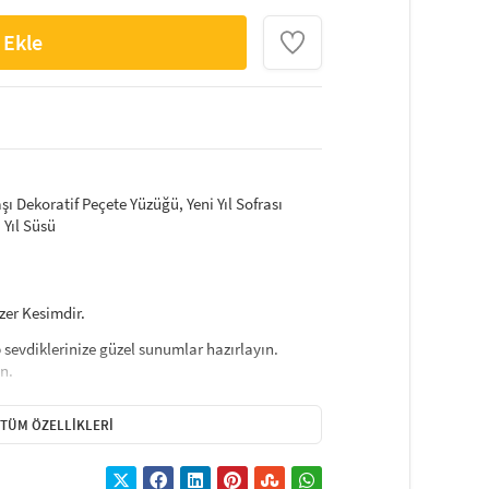
 Ekle
şı Dekoratif Peçete Yüzüğü, Yeni Yıl Sofrası
 Yıl Süsü
zer Kesimdir.
up sevdiklerinize güzel sunumlar hazırlayın.
ın.
rinden farklı keçe peçete yüzüğü ile sizde
TÜM ÖZELLIKLERI
 yılbaşı keçe peçete yüzüğü modellerini