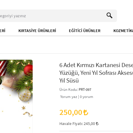
ERİ
KIRTASİYE ÜRÜNLERİ
EĞİTİCİ ÜRÜNLER
KOZMETİK&
6 Adet Kırmızı Kartanesi Dese
Yüzüğü, Yeni Yıl Sofrası Akses
Yıl Süsü
Ürün Kodu:
PRT-097
Yorum yaz |
0
yorum
250,00
Havale Fiyatı:
245,00