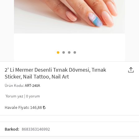
SAÇ AKSESUARLARI
PARTİ SÜSLERİ
GELİN / DÜĞÜN AKSESUARLARI
YILBAŞI ÜRÜNLERİ
TELEFON ASKISI
KULLAN AT TABAK BARDAK SETİ
MAKYAJ ÇANTASI
ŞAL VE FULAR
2' Li Mermer Desenli Tırnak Dövmesi, Tırnak
Sticker, Nail Tattoo, Nail Art
ODA KOKUSU VE MUM
Ürün Kodu:
ART-240A
Yorum yaz |
0
yorum
Havale Fiyatı:
146,88
Barkod:
8683363146992