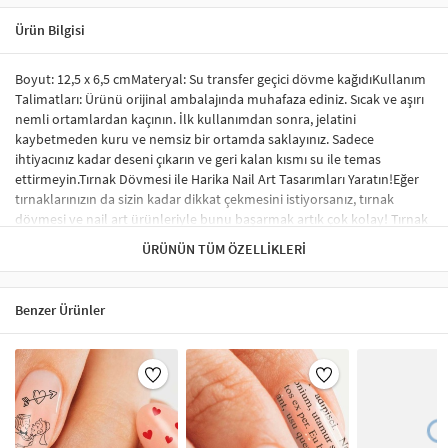
Ürün Bilgisi
Boyut: 12,5 x 6,5 cmMateryal: Su transfer geçici dövme kağıdıKullanım
Talimatları: Ürünü orijinal ambalajında muhafaza ediniz. Sıcak ve aşırı
nemli ortamlardan kaçının. İlk kullanımdan sonra, jelatini
kaybetmeden kuru ve nemsiz bir ortamda saklayınız. Sadece
ihtiyacınız kadar deseni çıkarın ve geri kalan kısmı su ile temas
ettirmeyin.Tırnak Dövmesi ile Harika Nail Art Tasarımları Yaratın!Eğer
tırnaklarınızın da sizin kadar dikkat çekmesini istiyorsanız, tırnak
dövmesi ve nail art ürünleriyle bunu başarmak artık çok kolay! Tırnak
sticker ve su transfer dövmesi kullanarak tırnaklarınıza benzersiz
ÜRÜNÜN TÜM ÖZELLIKLERI
tasarımlar yapabilir, profesyonel bir görünüm elde edebilirsiniz.
Sticker tırnak dövmeleri, tırnağınızda kabarma yapmaz ve herhangi bir
nail-art malzemesi gerektirmez. İstediğiniz desen ve modelleri rahatça
Benzer Ürünler
uygulayabilirsiniz.Tırnak Sticker Nedir?Tırnak stickerları, tırnakları
süslemek için özel olarak tasarlanmış renkli, küçük desenlerdir.
Uygulama süreci oldukça basittir ve şık bir tırnak süsleme sonucu elde
etmenizi sağlar. Tırnak sticker çeşitleri arasında; tırnağın tamamını
kaplayan, tek renk oje görünümü verenler ve minik şekillerle süslenen
modeller yer almaktadır. Ayrıca, çiçek, karikatür figürleri ve hayvan
desenleri gibi çok çeşitli seçenekler de mevcuttur.Tırnak Sticker Nasıl