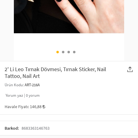
SAÇ AKSESUARLARI
PARTİ SÜSLERİ
GELİN / DÜĞÜN AKSESUARLARI
YILBAŞI ÜRÜNLERİ
TELEFON ASKISI
KULLAN AT TABAK BARDAK SETİ
MAKYAJ ÇANTASI
ŞAL VE FULAR
2' Li Leo Tırnak Dövmesi, Tırnak Sticker, Nail
Tattoo, Nail Art
ODA KOKUSU VE MUM
Ürün Kodu:
ART-216A
Yorum yaz |
0
yorum
Havale Fiyatı:
146,88
Barkod:
8683363146763