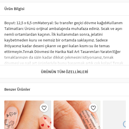
Ürün Bilgisi
Boyut: 12,5 x 6,5 cmMateryal: Su transfer geçici dövme kağıdıKullanım
Talimatları: Ürünü orijinal ambalajında muhafaza ediniz. Sıcak ve aşırı
nemli ortamlardan kaçının. İlk kullanımdan sonra, jelatini
kaybetmeden kuru ve nemsiz bir ortamda saklayınız. Sadece
ihtiyacınız kadar deseni çıkarın ve geri kalan kısmı su ile temas
ettirmeyin.Tırnak Dövmesi ile Harika Nail Art Tasarımları Yaratın!Eğer
tırnaklarınızın da sizin kadar dikkat çekmesini istiyorsanız, tırnak
dövmesi ve nail art ürünleriyle bunu başarmak artık çok kolay! Tırnak
sticker ve su transfer dövmesi kullanarak tırnaklarınıza benzersiz
ÜRÜNÜN TÜM ÖZELLIKLERI
tasarımlar yapabilir, profesyonel bir görünüm elde edebilirsiniz.
Sticker tırnak dövmeleri, tırnağınızda kabarma yapmaz ve herhangi bir
nail-art malzemesi gerektirmez. İstediğiniz desen ve modelleri rahatça
Benzer Ürünler
uygulayabilirsiniz.Tırnak Sticker Nedir?Tırnak stickerları, tırnakları
süslemek için özel olarak tasarlanmış renkli, küçük desenlerdir.
Uygulama süreci oldukça basittir ve şık bir tırnak süsleme sonucu elde
etmenizi sağlar. Tırnak sticker çeşitleri arasında; tırnağın tamamını
kaplayan, tek renk oje görünümü verenler ve minik şekillerle süslenen
modeller yer almaktadır. Ayrıca, çiçek, karikatür figürleri ve hayvan
desenleri gibi çok çeşitli seçenekler de mevcuttur.Tırnak Sticker Nasıl