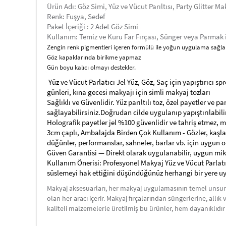
Ürün Adı: Göz Simi, Yüz ve Vücut Parıltısı, Party Glitter M
Renk: Fuşya, Sedef
Paket İçeriği : 2 Adet Göz Simi
Kullanım: Temiz ve Kuru Far Fırçası, Sünger veya Parmak il
Zengin renk pigmentleri içeren formülü ile yoğun uygulama sağl
Göz kapaklarında birikme yapmaz
Gün boyu kalıcı olmayı destekler.
Yüz ve Vücut Parlatıcı Jel Yüz, Göz, Saç için yapıştırıcı sp
günleri, kına gecesi makyajı için simli makyaj tozları
Sağlıklı ve Güvenlidir. Yüz parıltılı toz, özel payetler ve p
sağlayabilirsiniz.Doğrudan cilde uygulanıp yapıştırılabilir
Holografik payetler jel %100 güvenlidir ve tahriş etmez, ma
3cm çaplı, Ambalajda Birden Çok Kullanım - Gözler, kaşlar,
düğünler, performanslar, sahneler, barlar vb. için uygun o
Güven Garantisi — Direkt olarak uygulanabilir, uygun miktar
Kullanım Önerisi: Profesyonel Makyaj Yüz ve Vücut Parlatı
süslemeyi hak ettiğini düşündüğünüz herhangi bir yere u
Makyaj aksesuarları, her makyaj uygulamasının temel unsurla
olan her aracı içerir. Makyaj fırçalarından süngerlerine, all
kaliteli malzemelerle üretilmiş bu ürünler, hem dayanıklıdı