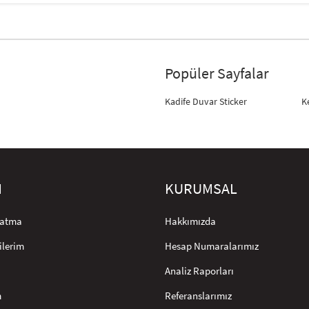
Popüler Sayfalar
Kadife Duvar Sticker
K
M
KURUMSAL
rlatma
Hakkımızda
ilerim
Hesap Numaralarımız
Analiz Raporları
m
Referanslarımız