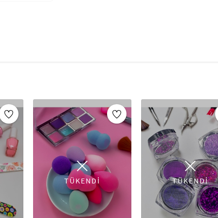
Holografik payetler jel %100 güvenlidir 
çıkarıcı ile kolayca çıkar.
3cm çaplı, Ambalajda Birden Çok Kullanım
ve köprücük kemiği üzerinde kullanılan 
jel. Özellikle partiler, düğünler, perform
Parlatıcı makyajınızın ışık altında daha 
Güven Garantisi — Direkt olarak uygulanab
uygulayın.
Kullanım Önerisi: Profesyonel Makyaj Yüz
katın. Göz kalemi üzerine, tüm göz kapa
tırnaklara veya ek süslemeyi hak ettiği
Makyaj aksesuarları, her makyaj uygulamasının
sunduğu geniş makyaj aksesuarları koleksiyonu
olan her aracı içerir. Makyaj fırçalarından sün
fırçalarına kadar her aksesuar, makyajınızı e
kaliteli malzemelerle üretilmiş bu ürünler, he
Makyajınıza mükemmel bir son dokunuş eklemek
TÜKENDİ
TÜKENDİ