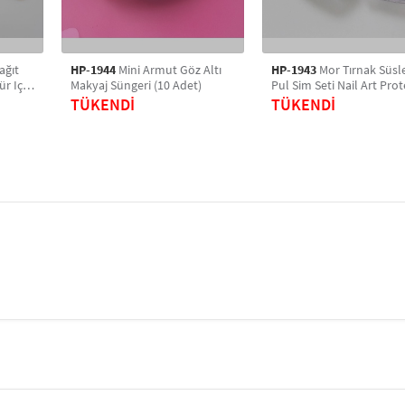
ağıt
HP-1944
Mini Armut Göz Altı
HP-1943
Mor Tırnak Süs
r Için
Makyaj Süngeri (10 Adet)
Pul Sim Seti Nail Art Prot
 Törpü
Tırnak Süsleme
TÜKENDİ
TÜKENDİ