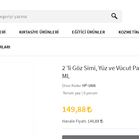
ERİ
KIRTASİYE ÜRÜNLERİ
EĞİTİCİ ÜRÜNLER
KOZMETİK&
RLARI
2 'li Göz Simi, Yüz ve Vücut Pa
ML
Ürün Kodu:
HP-1806
Yorum yaz |
0
yorum
149,88
Havale Fiyatı:
146,88