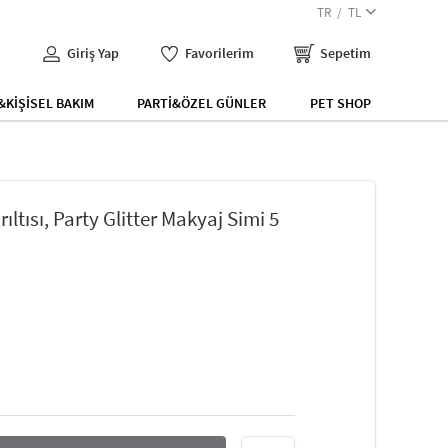
TR
TL
Giriş Yap
Favorilerim
Sepetim
KİŞİSEL BAKIM
PARTİ&ÖZEL GÜNLER
PET SHOP
rıltısı, Party Glitter Makyaj Simi 5