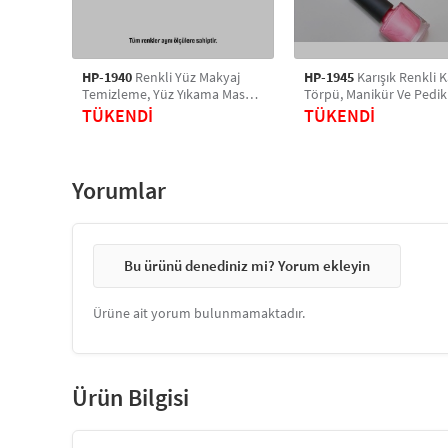
HP-1940
Renkli Yüz Makyaj
HP-1945
Karışık Renkli K
Temizleme, Yüz Yıkama Masaj
Törpü, Manikür Ve Pedikü
Fırçası, Manuel Silikon Fırça 1
Çift Taraflı, Desenli 4'lü
TÜKENDİ
TÜKENDİ
Adet
Seti
Yorumlar
Bu ürünü denediniz mi? Yorum ekleyin
Ürüne ait yorum bulunmamaktadır.
Ürün Bilgisi