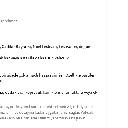
ı gerekmez
le, Cadılar Bayramı, Noel Festivali, Festivaller, doğum
cek baz veya astar ile daha uzun kalıcılık
ir şişede çok amaçlı hassas sim jel. Özellikle partiler,
r.
ına, dudaklara, köprücük kemiklerine, tırnaklara veya ek
onu, profesyonel sonuçlar elde etmeniz için ihtiyacınız
jınızı en ince detayına kadar uygulamanızı sağlar. Yüksek
ek için bu ürünlerle stilinizi yansıtmaya başlayın!