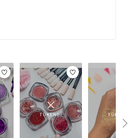
ve tahriş etmez, makyajı kolaylaştırır ve makyaj
 - Gözler, kaşlar, dudaklar, yanaklar, yüz, saç
tek bir şişede çok amaçlı hassas sim
anslar, sahneler, barlar vb. için uygun olan Vücut
belirgin olmasını sağlar.
ilir, uygun miktarda simli jel ​​alın ve hafifçe
 ve Vücut Parlatıcısı ile görünümünüze ışıltı
klarına, dudaklara, köprücük kemiklerine,
ni düşündüğünüz herhangi bir yere uygulayın.
 temel unsurlarından biridir. Artikeldeko'nun
, profesyonel sonuçlar elde etmeniz için ihtiyacınız
gerlerine, allık ve fondöten fırçalarından göz makyajı
n ince detayına kadar uygulamanızı sağlar. Yüksek
m dayanıklıdır hem de cildinize zarar vermez.
 için bu ürünlerle stilinizi yansıtmaya başlayın!
TÜKENDİ
TÜKENDİ