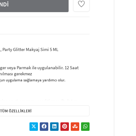
NDİ
ı, Party Glitter Makyaj Simi 5 ML
ger veya Parmak ile uygulanabilir. 12 Saat
lanılması gerekmez
yoğun uygulama sağlamaya yardımcı olur
.
çin yapıştırıcı sprey gerektirmez. Parlatıcı-
rlak jöle, Cadılar Bayramı, Noel Festivali,
TÜM ÖZELLIKLERI
akyajı için simli makyaj tozları
özel payetler ve parıltılı ve doğal görünümü ile
ürülecek baz veya astar ile daha uzun kalıcılık
p yapıştırılabilir.