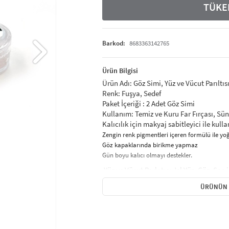
TÜKE
Barkod:
8683363142765
Ürün Bilgisi
Ürün Adı: Göz Simi, Yüz ve Vücut Parıltıs
Renk: Fuşya, Sedef
Paket İçeriği : 2 Adet Göz Simi
Kullanım: Temiz ve Kuru Far Fırçası, Sün
Kalıcılık için makyaj sabitleyici ile kul
Zengin renk pigmentleri içeren formülü ile 
Göz kapaklarında birikme yapmaz
Gün boyu kalıcı olmayı destekler.
Yüz ve Vücut Parlatıcı Jel Yüz, Göz, Saç i
Parıltılı Gölgeli makyaj simi, Saç için pa
ÜRÜNÜN 
Festivaller, doğum günleri, kına gecesi m
Sağlıklı ve Güvenlidir. Yüz parıltılı toz, 
hafiftir ve tahriş edici değildir, altına s
sağlayabilirsiniz.Doğrudan cilde uygulanı