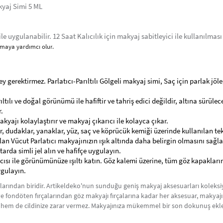
akyaj Simi 5 ML
e uygulanabilir. 12 Saat Kalıcılık için makyaj sabitleyici ile kullanılmas
amaya yardımcı olur
.
rey gerektirmez. Parlatıcı-Parıltılı Gölgeli makyaj simi, Saç için parlak jö
arıltılı ve doğal görünümü ile hafiftir ve tahriş edici değildir, altına sürüle
.
kyajı kolaylaştırır ve makyaj çıkarıcı ile kolayca çıkar.
 dudaklar, yanaklar, yüz, saç ve köprücük kemiği üzerinde kullanılan tek b
lan Vücut Parlatıcı makyajınızın ışık altında daha belirgin olmasını sağla
da simli jel ​​alın ve hafifçe uygulayın.
cısı ile görünümünüze ışıltı katın. Göz kalemi üzerine, tüm göz kapaklar
ygulayın.
rından biridir. Artikeldeko'nun sunduğu geniş makyaj aksesuarları koleksiy
ık ve fondöten fırçalarından göz makyajı fırçalarına kadar her aksesuar, makya
r hem de cildinize zarar vermez. Makyajınıza mükemmel bir son dokunuş eklem