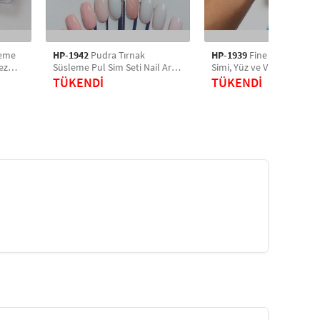
leme
HP-1942
Pudra Tırnak
HP-1939
Fine Flakes Blue
ez
Süsleme Pul Sim Seti Nail Art
Simi, Yüz ve Vücut Parıltısı
Protez Tırnak Süsleme
Party Glitter Makyaj Simi 
TÜKENDİ
TÜKENDİ