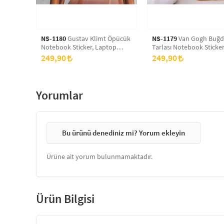
NS-1180
Gustav Klimt Öpücük
NS-1179
Van Gogh Buğd
Notebook Sticker, Laptop
Tarlası Notebook Sticker
sticker,, Hp Sticker, Asus
Laptop sticker,, Hp Sticke
249,90
249,90
Sticker, 15.6 inç Sticker
Asus Sticker, 15.6 inç Sti
Yorumlar
Bu ürünü denediniz mi? Yorum ekleyin
Ürüne ait yorum bulunmamaktadır.
Ürün Bilgisi