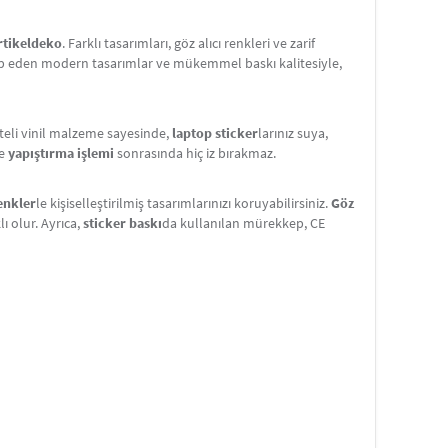
rtikeldeko
. Farklı tasarımları, göz alıcı renkleri ve zarif
tap eden modern tasarımlar ve mükemmel baskı kalitesiyle,
iteli vinil malzeme sayesinde,
laptop sticker
larınız suya,
e
yapıştırma işlemi
sonrasında hiç iz bırakmaz.
renkler
le kişiselleştirilmiş tasarımlarınızı koruyabilirsiniz.
Göz
ı olur. Ayrıca,
sticker baskı
da kullanılan mürekkep, CE