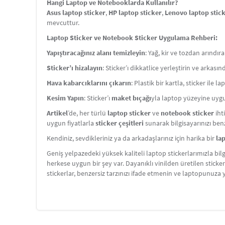
Hangi Laptop ve Notebooklarda Kullanılır?
Asus laptop sticker
,
HP laptop sticker
,
Lenovo laptop stic
mevcuttur.
Laptop Sticker ve Notebook Sticker Uygulama Rehberi:
Yapıştıracağınız alanı temizleyin
: Yağ, kir ve tozdan arındır
Sticker’ı hizalayın
: Sticker’ı dikkatlice yerleştirin ve arkas
Hava kabarcıklarını çıkarın
: Plastik bir kartla, sticker ile 
Kesim Yapın
: Sticker’ı
maket bıçağı
yla laptop yüzeyine uygu
Artikel
’de, her türlü
laptop sticker
ve
notebook sticker
iht
uygun fiyatlarla
sticker çeşitleri
sunarak bilgisayarınızı benze
Kendiniz, sevdikleriniz ya da arkadaşlarınız için harika bir
la
Geniş yelpazedeki yüksek kaliteli laptop stickerlarımızla bil
herkese uygun bir şey var. Dayanıklı vinilden üretilen sticke
stickerlar, benzersiz tarzınızı ifade etmenin ve laptopun