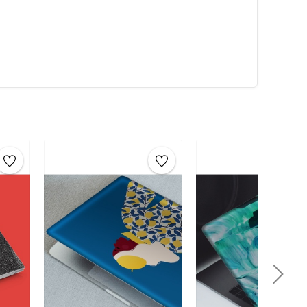
 kişiselleştirilmiş tasarımlarınızı koruyabilirsiniz.
Göz
ılarak üretilmiştir, bu sayede
bilgisayar stickerları
Ayrıca,
sticker baskı
da kullanılan mürekkep, CE kalite
ci herhangi bir madde içermez.
stra yapıştırıcıya gerek yoktur.
 dirençlidir.
yca temizlenebilir.
vo laptop sticker
,
Casper laptop sticker
,
Samsung
 modelle uyumlu
laptop sticker
seçeneklerimiz
ama Rehberi:
ve tozdan arındırarak, sticker için düzgün bir yüzey
eştirin ve arkasındaki koruma kağıdını yavaşça çıkarın.