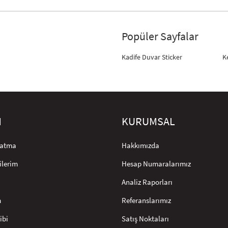
Popüler Sayfalar
Kadife Duvar Sticker
K
M
KURUMSAL
rlatma
Hakkımızda
ilerim
Hesap Numaralarımız
Analiz Raporları
m
Referanslarımız
ibi
Satış Noktaları