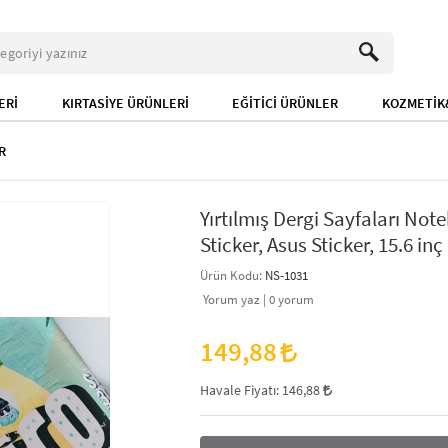
ERİ
KIRTASİYE ÜRÜNLERİ
EĞİTİCİ ÜRÜNLER
KOZMETİK&
R
Yırtılmış Dergi Sayfaları Not
Sticker, Asus Sticker, 15.6 inç
Ürün Kodu:
NS-1031
Yorum yaz |
0
yorum
149,88
Havale Fiyatı:
146,88