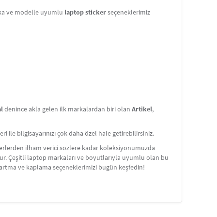
rka ve modelle uyumlu
laptop sticker
seçeneklerimiz
al
denince akla gelen ilk markalardan biri olan
Artikel
,
i ile bilgisayarınızı çok daha özel hale getirebilirsiniz.
rakterlerden ilham verici sözlere kadar koleksiyonumuzda
orur. Çeşitli laptop markaları ve boyutlarıyla uyumlu olan bu
kartma ve kaplama seçeneklerimizi bugün keşfedin!