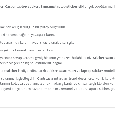
ker
,
Casper laptop sticker
,
Samsung laptop sticker
gibi birçok popüler ma
arak, sticker için düzgün bir yüzey oluşturun.
ındaki koruma kağıdını yavaşça çıkarın.
laptop arasında kalan havayı sıvazlayarak dışarı çıkarın.
n şekilde keserek tam oturtabilirsiniz.
iyacınıza cevap verecek geniş bir ürün yelpazesi bulabilirsiniz.
Sticker satın 
rsiz bir şekilde kişiselleştirmenizi sağlar.
ptop sticker
hediye edin. Farklı
sticker tasarımları
ve
laptop sticker
modeller
gisayarınızı kişiselleştirin. Canlı tasarımlardan, trend desenlere, ikonik ka
rlarımız kolayca uygulanır, iz bırakmadan çıkarılır ve cihazınızı çiziklerden k
uza yepyeni bir görünüm kazandırmanın mükemmel yoludur. Laptop sticker, çı