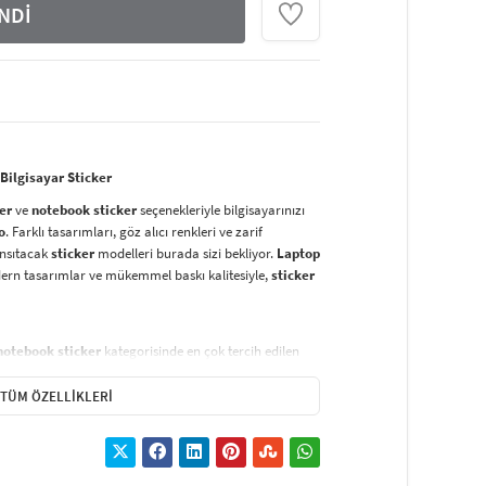
NDİ
 Bilgisayar Sticker
er
ve
notebook sticker
seçenekleriyle bilgisayarınızı
o
. Farklı tasarımları, göz alıcı renkleri ve zarif
yansıtacak
sticker
modelleri burada sizi bekliyor.
Laptop
dern tasarımlar ve mükemmel baskı kalitesiyle,
sticker
notebook sticker
kategorisinde en çok tercih edilen
nil malzeme sayesinde,
laptop sticker
larınız suya,
uzun süre ilk günkü gibi kalır.
Vinil baskı sticker
lar,
TÜM ÖZELLIKLERI
tırma işlemi
sonrasında hiç iz bırakmaz.
ı dirençli özel
mürekkep
le basılmaktadır. Bu sayede,