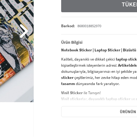
TÜKE
Barkod:
8680018852970
Ürün Bilgisi
Notebook Sticker | Laptop Sticker | Dizüstü
Kaliteli, dayanıklı ve dikkat çekici
laptop stick
kişiselleştirmek isteyenlerin adresi:
Artikeldek
dokunuşlarıyla, bilgisayarınızı en iyi şekilde 
sticker
çeşitlerimiz, her zevke hitap eden mo
tasarım
dünyasında fark yaratıyor.
Vinil Sticker
ile Tanışın!
Vinil sticker
lar,
dayanıklı laptop sticker
ve
ürünler arasında yer alıyor. Yüksek kaliteli vi
neme, güneşe karşı son derece dayanıklıdır ve 
ÜRÜNÜN 
aynı zamanda
kolayca çıkarılabilir
ve
yapış
Sticker Renk Kalitesi
Laptop sticker
larınızın renkleri, solmaya karş