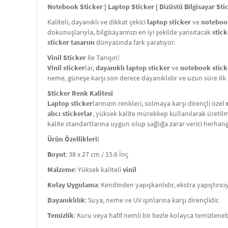
Notebook Sticker | Laptop Sticker | Dizüstü Bilgisayar Sti
Kaliteli, dayanıklı ve dikkat çekici
laptop sticker
ve
notebook
dokunuşlarıyla, bilgisayarınızı en iyi şekilde yansıtacak
stick
sticker tasarım
dünyasında fark yaratıyor.
Vinil Sticker
ile Tanışın!
Vinil sticker
lar,
dayanıklı laptop sticker
ve
notebook stick
neme, güneşe karşı son derece dayanıklıdır ve uzun süre ilk 
Sticker Renk Kalitesi
Laptop sticker
larınızın renkleri, solmaya karşı dirençli özel
alıcı stickerlar
, yüksek kalite mürekkep kullanılarak üretilm
kalite standartlarına uygun olup sağlığa zarar verici herhan
Ürün Özellikleri:
Boyut
: 38 x 27 cm / 15.6 İnç
Malzeme
: Yüksek kaliteli
vinil
Kolay Uygulama
: Kendinden yapışkanlıdır, ekstra yapıştırıcı
Dayanıklılık
: Suya, neme ve UV ışınlarına karşı dirençlidir.
Temizlik
: Kuru veya hafif nemli bir bezle kolayca temizlenebi