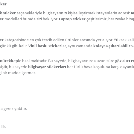
cker
 sticker
seçenekleriyle bilgisayarınızı kişiselleştirmek isteyenlerin adresi:
A
er
modelleri burada sizi bekliyor.
Laptop sticker
çeşitlerimiz, her zevke hi
er
kategorisinde en çok tercih edilen ürünler arasında yer alıyor. Yüksek kal
günkü gibi kalır.
Vinil baskı sticker
lar, aynı zamanda
kolayca çıkarılabilir
v
mürekkep
le basılmaktadır. Bu sayede, bilgisayarınızda uzun süre
göz alıcı 
iştir, bu sayede
bilgisayar stickerları
her türlü hava koşuluna karşı dayanıkl
gi bir madde içermez.
ya gerek yoktur.
lir.