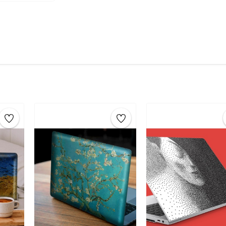
bilgisayarınızda uzun süre
göz alıcı renkler
le
alıcı stickerlar
, yüksek kalite mürekkep kullan
her türlü hava koşuluna karşı dayanıklı olur. 
standartlarına uygun olup sağlığa zarar veri
Ürün Özellikleri:
Boyut
: 38 x 27 cm / 15.6 İnç
Malzeme
: Yüksek kaliteli
vinil
Kolay Uygulama
: Kendinden yapışkanlıdır, ek
Dayanıklılık
: Suya, neme ve UV ışınlarına karşı
Temizlik
: Kuru veya hafif nemli bir bezle kola
Hangi Laptop ve Notebooklarda Kullanılır?
Asus laptop sticker
,
HP laptop sticker
,
Leno
laptop sticker
gibi birçok popüler marka ve
mevcuttur.
Laptop Sticker ve Notebook Sticker Uygul
Yapıştıracağınız alanı temizleyin
: Yağ, kir 
oluşturun.
Sticker’ı hizalayın
: Sticker’ı dikkatlice yerl