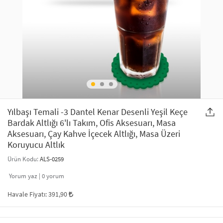
SAÇ AKSESUARLARI
PARTİ SÜSLERİ
GELİN / DÜĞÜN AKSESUARLARI
YILBAŞI ÜRÜNLERİ
TELEFON ASKISI
KULLAN AT TABAK BARDAK SETİ
MAKYAJ ÇANTASI
ŞAL VE FULAR
Yılbaşı Temali -3 Dantel Kenar Desenli Yeşil Keçe
Bardak Altlığı 6'lı Takım, Ofis Aksesuarı, Masa
Aksesuarı, Çay Kahve İçecek Altlığı, Masa Üzeri
ODA KOKUSU VE MUM
Koruyucu Altlık
Ürün Kodu:
ALS-0259
Yorum yaz |
0
yorum
Havale Fiyatı:
391,90