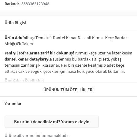
Barkod:
8683363123948
Ürün Bilgisi
Ürün Adı:
Yılbaşı Temalı -1 Dantel Kenar Desenli Kırmızı Keçe Bardak
Altlığı 6'lı Takım
Yeni yıl sofralarına zarif bir dokunuş!
Kırmızı keçe üzerine lazer kesim
dantel kenar detaylarıyla
süslenmiş bu bardak altlığı seti, yılbaşı
temasını zarif bir şıklıkla sunar. Her biri özenle kesilmiş 6 adet keçe
altlık, sıcak ve soğuk içecekler için masa koruyucu olarak kullanılır.
Öne Çıkan Özellikler:
6’lı set:
Aile sofraları, yılbaşı buluşmaları ve ofis kutlamaları için
ÜRÜNÜN TÜM ÖZELLIKLERI
uygundur.
Dantel kenarlı özel tasarım:
Şık, vintage ve yılbaşı ruhuna
Yorumlar
uygun detaylar içerir.
Kaliteli keçe malzeme:
Masa yüzeyini ısıya ve lekelere karşı
korur, çizilme riskini azaltır.
Bu ürünü denediniz mi? Yorum ekleyin
Kırmızı yılbaşı rengi:
Dekoratif masa düzenlemelerine canlılık
katar.
Ürüne ait yorum bulunmamaktadır.