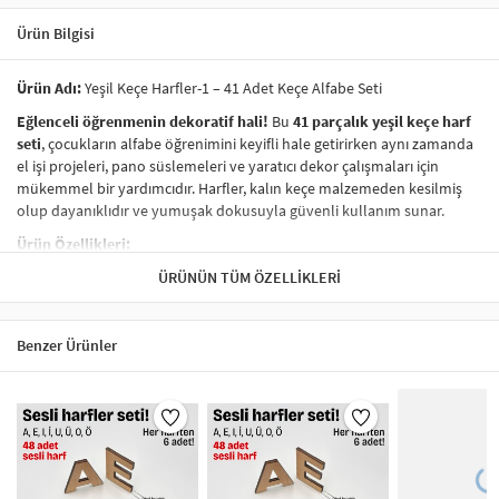
Ürün Bilgisi
Ürün Adı:
Yeşil Keçe Harfler-1 – 41 Adet Keçe Alfabe Seti
Eğlenceli öğrenmenin dekoratif hali!
Bu
41 parçalık yeşil keçe harf
seti
, çocukların alfabe öğrenimini keyifli hale getirirken aynı zamanda
el işi projeleri, pano süslemeleri ve yaratıcı dekor çalışmaları için
mükemmel bir yardımcıdır. Harfler, kalın keçe malzemeden kesilmiş
olup dayanıklıdır ve yumuşak dokusuyla güvenli kullanım sunar.
Ürün Özellikleri:
41 parçadan oluşur:
ÜRÜNÜN TÜM ÖZELLIKLERI
Tüm Türk alfabesini içerir, bazı harflerden
birden fazla olabilir.
Kaliteli keçe malzeme:
Yıpranmaya karşı dayanıklıdır, elde veya
pano üzerinde kolayca uygulanabilir.
Benzer Ürünler
Canlı yeşil renk:
Dikkat çekici ve eğlenceli bir görünüm sunar.
Eğitici ve dekoratif:
Anaokulu, ilkokul, sınıf süslemeleri veya
ev içi oyunlar için idealdir.
Kullanım Alanları:
Okul öncesi eğitimde, çocuk odası
dekorasyonunda, doğum günü panolarında, öğretmen sunumlarında
ya da kendin yap (DIY) projelerinde harika bir yardımcıdır.