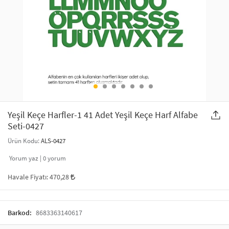
SAÇ AKSESUARLARI
PARTİ SÜSLERİ
GELİN / DÜĞÜN AKSESUARLARI
YILBAŞI ÜRÜNLERİ
TELEFON ASKISI
KULLAN AT TABAK BARDAK SETİ
MAKYAJ ÇANTASI
ŞAL VE FULAR
Yeşil Keçe Harfler-1 41 Adet Yeşil Keçe Harf Alfabe
Seti-0427
ODA KOKUSU VE MUM
Ürün Kodu:
ALS-0427
Yorum yaz |
0
yorum
Havale Fiyatı:
470,28
Barkod:
8683363140617