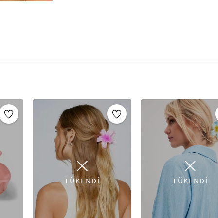
bir hava katar. Tarzınızı tamamlayacak saç a
TÜKENDİ
TÜKENDİ