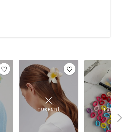
ksesuarlarını hemen şimdi keşfedin!
TÜKENDİ
TÜKENDİ