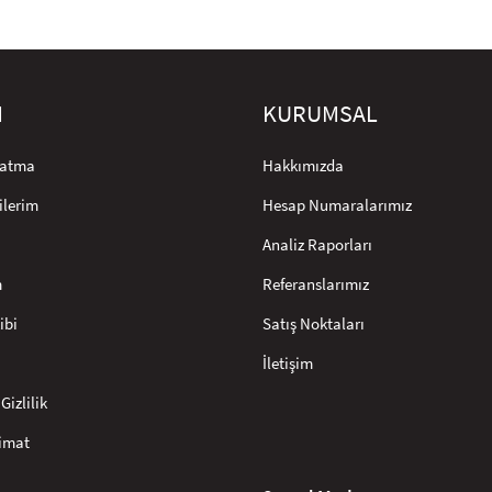
M
KURUMSAL
rlatma
Hakkımızda
ilerim
Hesap Numaralarımız
Analiz Raporları
m
Referanslarımız
ibi
Satış Noktaları
İletişim
Gizlilik
limat