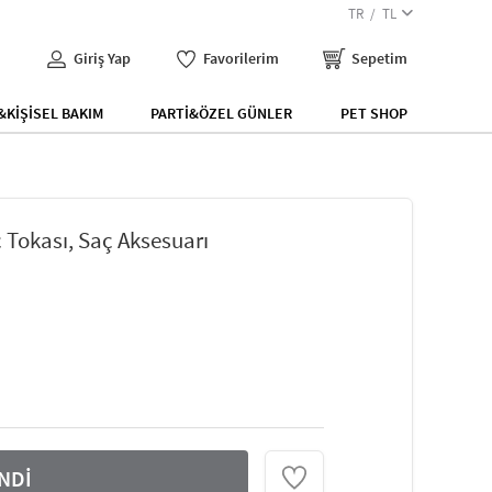
TR
TL
Giriş Yap
Favorilerim
Sepetim
KİŞİSEL BAKIM
PARTİ&ÖZEL GÜNLER
PET SHOP
ç Tokası, Saç Aksesuarı
NDİ