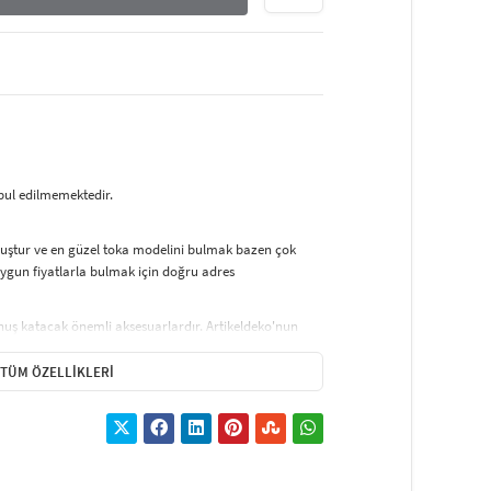
abul edilmemektedir.
muştur ve en güzel toka modelini bulmak bazen çok
ygun fiyatlarla bulmak için doğru adres
okunuş katacak önemli aksesuarlardır. Artikeldeko'nun
diğer saç aksesuarları, her türlü saç tipine ve tarza
de ve şık bir görünüm sağlarken, kalın lastik tokalar ise
TÜM ÖZELLIKLERI
arı, gelinliklerden günlük kombinlere kadar her türlü
 ve tasarımlarıyla saç aksesuarları, stilinize son dokunuşu
, özel günlerde ise saç aksesuarlarıyla şıklığınızı
delinizin öne çıkmasını sağlar ve görünümünüze zarif