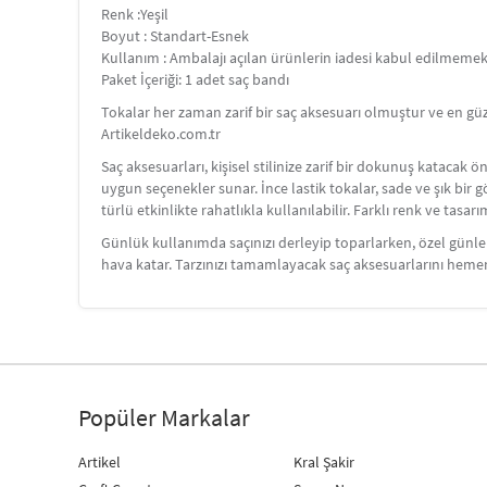
Renk :Yeşil
Boyut : Standart-Esnek
Kullanım : Ambalajı açılan ürünlerin iadesi kabul edilmemek
Paket İçeriği: 1 adet saç bandı
Tokalar her zaman zarif bir saç aksesuarı olmuştur ve en gü
Artikeldeko.com.tr
Saç aksesuarları, kişisel stilinize zarif bir dokunuş katacak ö
uygun seçenekler sunar. İnce lastik tokalar, sade ve şık bir g
türlü etkinlikte rahatlıkla kullanılabilir. Farklı renk ve tasa
Günlük kullanımda saçınızı derleyip toparlarken, özel günlerd
hava katar. Tarzınızı tamamlayacak saç aksesuarlarını heme
Popüler Markalar
Artikel
Kral Şakir