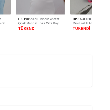
s
HP-1905
Sarı Hibiscus Asetat
HP-1658
100 'lü Karışık Re
a Orta
Çiçek Mandal Toka Orta Boy
Mini Lastik Toka, Saç Toka
Saç Aksesuarı
TÜKENDİ
TÜKENDİ