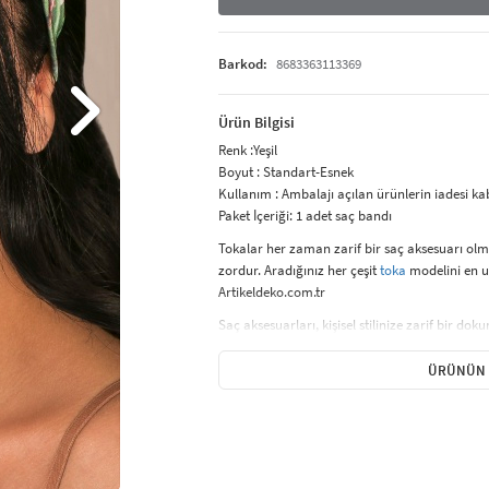
Barkod:
8683363113369
Ürün Bilgisi
Renk :Yeşil
Boyut : Standart-Esnek
Kullanım : Ambalajı açılan ürünlerin iadesi k
Paket İçeriği: 1 adet saç bandı
Tokalar her zaman zarif bir saç aksesuarı ol
zordur. Aradığınız her çeşit
toka
modelini en u
Artikeldeko.com.tr
Saç aksesuarları, kişisel stilinize zarif bir d
sunduğu taçlar, saç bantları, lastik tokalar ve 
uygun seçenekler sunar. İnce lastik tokalar, sa
ÜRÜNÜN 
hacimli ve gösterişli bir stil yaratır. Saç taçl
etkinlikte rahatlıkla kullanılabilir. Farklı renk
yapar.
Günlük kullanımda saçınızı derleyip toparlarken
vurgulayabilirsiniz. Saç aksesuarları, saç mo