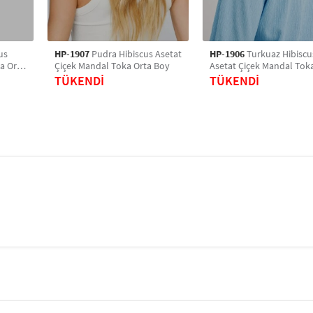
us
HP-1907
Pudra Hibiscus Asetat
HP-1906
Turkuaz Hibiscu
a Orta
Çiçek Mandal Toka Orta Boy
Asetat Çiçek Mandal Tok
Boy
TÜKENDİ
TÜKENDİ