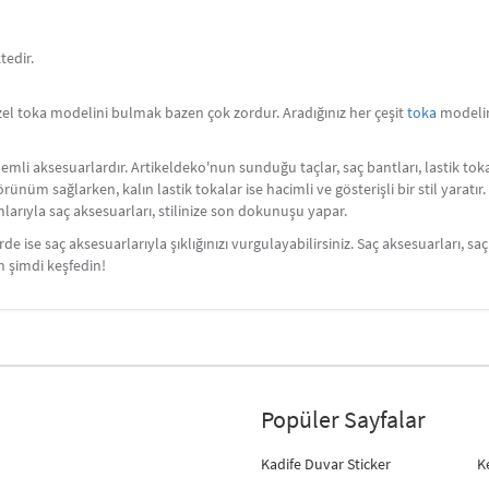
tedir.
zel toka modelini bulmak bazen çok zordur. Aradığınız her çeşit
toka
modelin
nemli aksesuarlardır. Artikeldeko'nun sunduğu taçlar, saç bantları, lastik toka
örünüm sağlarken, kalın lastik tokalar ise hacimli ve gösterişli bir stil yaratı
rımlarıyla saç aksesuarları, stilinize son dokunuşu yapar.
e ise saç aksesuarlarıyla şıklığınızı vurgulayabilirsiniz. Saç aksesuarları, 
n şimdi keşfedin!
Popüler Sayfalar
Kadife Duvar Sticker
K