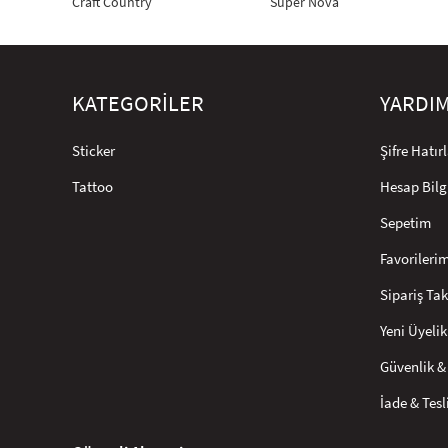
Craft Country
Super Nova
KATEGORİLER
YARDI
Sticker
Şifre Hatı
Tattoo
Hesap Bilg
Sepetim
Favorileri
Sipariş Tak
Yeni Üyelik
Güvenlik & 
İade & Tes