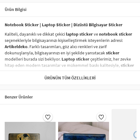
Ürün Bilgisi
Notebook Sticker | Laptop Sticker | Dizüstü Bilgisayar Sticker
Kaliteli, dayanıklı ve dikkat çekici
laptop sticker
ve
notebook sticker
seçenekleriyle bilgisayarınızı kişiselleştirmek isteyenlerin adresi:
Artikeldeko
. Farklı tasarımları, göz alıcı renkleri ve zarif
dokunuşlarıyla, bilgisayarınızı en iyi şekilde yansıtacak
sticker
modelleri burada sizi bekliyor.
Laptop sticker
çeşitlerimiz, her zevke
hitap eden modern tasarımlar ve mükemmel baskı kalitesiyle,
sticker
tasarım
dünyasında fark yaratıyor.
ÜRÜNÜN TÜM ÖZELLIKLERI
Vinil Sticker
ile Tanışın!
Vinil sticker
lar,
dayanıklı laptop sticker
ve
notebook sticker
kategorisinde en çok tercih edilen ürünler arasında yer alıyor. Yüksek
Benzer Ürünler
kaliteli vinil malzeme sayesinde,
laptop sticker
larınız suya, neme,
güneşe karşı son derece dayanıklıdır ve uzun süre ilk günkü gibi kalır.
Vinil baskı sticker
lar, aynı zamanda
kolayca çıkarılabilir
ve
yapıştırma işlemi
sonrasında hiç iz bırakmaz.
Sticker Renk Kalitesi
Laptop sticker
larınızın renkleri, solmaya karşı dirençli özel