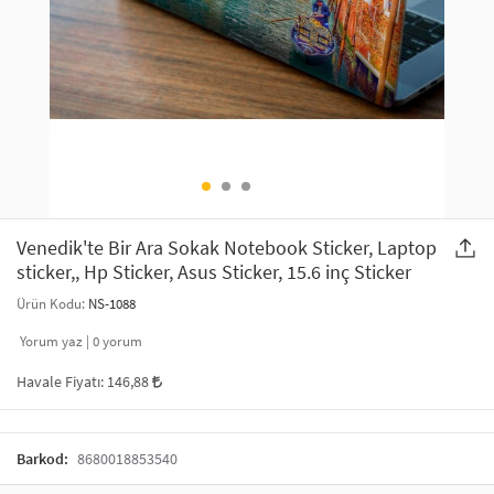
SAÇ AKSESUARLARI
PARTİ SÜSLERİ
GELİN / DÜĞÜN AKSESUARLARI
YILBAŞI ÜRÜNLERİ
TELEFON ASKISI
KULLAN AT TABAK BARDAK SETİ
MAKYAJ ÇANTASI
ŞAL VE FULAR
Venedik'te Bir Ara Sokak Notebook Sticker, Laptop
sticker,, Hp Sticker, Asus Sticker, 15.6 inç Sticker
ODA KOKUSU VE MUM
Ürün Kodu:
NS-1088
Yorum yaz |
0
yorum
Havale Fiyatı:
146,88
Barkod:
8680018853540