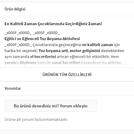
Ürün Bilgisi
En Kaliteli Zaman Çocuklarınızla Geçirdiğiniz Zaman!
_x005F_x000D_ _x005F_x000D_
Eğitici ve Eğlenceli Tuz Boyama Aktivitesi
_x005F_x000D_ Çocuklarınızla geçireceğiniz
en kaliteli zaman
için
harika bir seçenek!
Tuz boyama seti
,
motor gelişimini
desteklerken
aynı zamanda
el becerilerini
artıran eğlenceli bir etkinliktir. Hem
yaratıcı düşünme
hem de
sanat becerileri
kazandıran bu aktivite,
çocukların
ince motor becerilerini
geliştirir. Aileyle birlikte
yapılabilecek
eğitici oyunlar
ÜRÜNÜN TÜM ÖZELLIKLERI
arasında yer alır.
_x005F_x000D_ _x005F_x000D_
Yorumlar
Sağlığa Zararsız ve Güvenli Boyama Seti
_x005F_x000D_ Ürünümüzde kullanılan
boyalar
tamamen
sağlığa
zararsız
olup, çocuklarınızın güvenliği her zaman ön planda
Bu ürünü denediniz mi? Yorum ekleyin
tutulmuştur. Çocuklar için
güvenli tuz boyama
seti,
özgürce ve
güvenli bir şekilde
yaratıcı projeler yapmak için ideal bir seçenektir.
Ürüne ait yorum bulunmamaktadır.
_x005F_x000D_ _x005F_x000D_
Nasıl Yapılır?