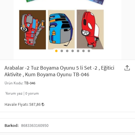
SAÇ AKSESUARLARI
PARTİ SÜSLERİ
GELİN / DÜĞÜN AKSESUARLARI
YILBAŞI ÜRÜNLERİ
TELEFON ASKISI
KULLAN AT TABAK BARDAK SETİ
MAKYAJ ÇANTASI
ŞAL VE FULAR
Arabalar -2 Tuz Boyama Oyunu 5 li Set -2 , Eğitici
Aktivite , Kum Boyama Oyunu TB-046
ODA KOKUSU VE MUM
Ürün Kodu:
TB-046
Yorum yaz |
0
yorum
Havale Fiyatı:
587,86
Barkod:
8683363160950