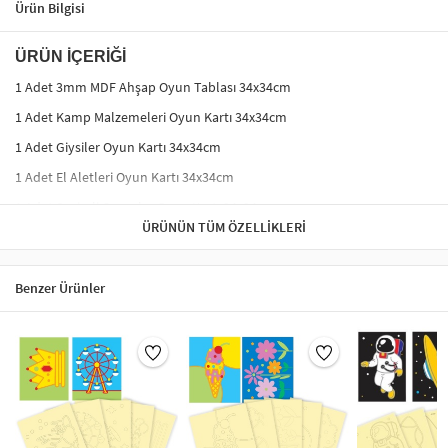
Ürün Bilgisi
ÜRÜN İÇERİĞİ
1 Adet 3mm MDF Ahşap Oyun Tablası 34x34cm
1 Adet Kamp Malzemeleri Oyun Kartı 34x34cm
1 Adet Giysiler Oyun Kartı 34x34cm
1 Adet El Aletleri Oyun Kartı 34x34cm
1 Adet Sevimli Çoraplar Oyun Kartı 34x34cm
ÜRÜNÜN TÜM ÖZELLIKLERI
1 Adet Ev Eşyaları Oyun Kartı 34x34cm
AHŞAP EŞLEŞTİRME / HAFIZA OYUNU NASIL
OYNANIR?
Benzer Ürünler
Bu oyunu istediğiniz kadar kişi ile oynayabilirsiniz.
MDF oyun tablasının üzerine kapaklarını yerleştiriniz.
Her bir oyuncu iki kapakçık açarak alt yüzeyde gözüken
şekle bakıp aynısını bulmaya çalışır.
Eşleşen resimlerin üzerindeki kapakçıkları oyuncu alır.