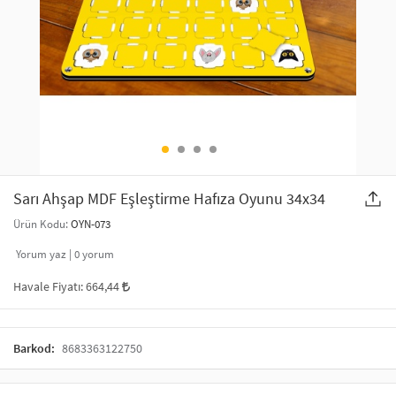
SAÇ AKSESUARLARI
PARTİ SÜSLERİ
GELİN / DÜĞÜN AKSESUARLARI
YILBAŞI ÜRÜNLERİ
TELEFON ASKISI
KULLAN AT TABAK BARDAK SETİ
MAKYAJ ÇANTASI
ŞAL VE FULAR
Sarı Ahşap MDF Eşleştirme Hafıza Oyunu 34x34
Ürün Kodu:
OYN-073
ODA KOKUSU VE MUM
Yorum yaz |
0
yorum
Havale Fiyatı:
664,44
Barkod:
8683363122750