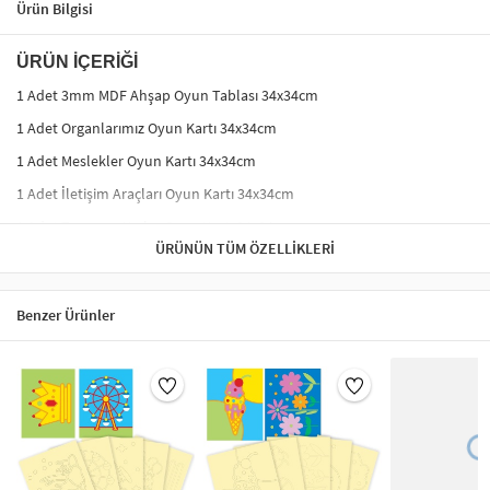
Ürün Bilgisi
ÜRÜN İÇERİĞİ
1 Adet 3mm MDF Ahşap Oyun Tablası 34x34cm
1 Adet Organlarımız Oyun Kartı 34x34cm
1 Adet Meslekler Oyun Kartı 34x34cm
1 Adet İletişim Araçları Oyun Kartı 34x34cm
1 Adet Tanınmış Yerler Oyun Kartı 34x34cm
ÜRÜNÜN TÜM ÖZELLIKLERI
AHŞAP EŞLEŞTİRME / HAFIZA OYUNU NASIL
OYNANIR?
Bu oyunu istediğiniz kadar kişi ile oynayabilirsiniz.
Benzer Ürünler
MDF oyun tablasının üzerine kapaklarını yerleştiriniz.
Her bir oyuncu iki kapakçık açarak alt yüzeyde gözüken
şekle bakıp aynısını bulmaya çalışır.
Eşleşen resimlerin üzerindeki kapakçıkları oyuncu alır.
Şekilleri eşleştiren, yanılıncaya kadar eşleştirmeye devam eder.