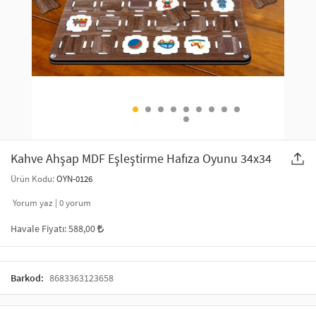
SAÇ AKSESUARLARI
PARTİ SÜSLERİ
GELİN / DÜĞÜN AKSESUARLARI
YILBAŞI ÜRÜNLERİ
TELEFON ASKISI
KULLAN AT TABAK BARDAK SETİ
MAKYAJ ÇANTASI
ŞAL VE FULAR
Kahve Ahşap MDF Eşleştirme Hafıza Oyunu 34x34
Ürün Kodu:
OYN-0126
ODA KOKUSU VE MUM
Yorum yaz |
0
yorum
Havale Fiyatı:
588,00
Barkod:
8683363123658