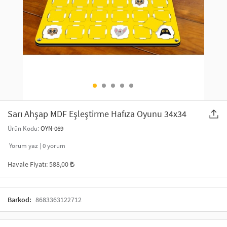
SAÇ AKSESUARLARI
PARTİ SÜSLERİ
GELİN / DÜĞÜN AKSESUARLARI
YILBAŞI ÜRÜNLERİ
TELEFON ASKISI
KULLAN AT TABAK BARDAK SETİ
MAKYAJ ÇANTASI
ŞAL VE FULAR
Sarı Ahşap MDF Eşleştirme Hafıza Oyunu 34x34
Ürün Kodu:
OYN-069
ODA KOKUSU VE MUM
Yorum yaz |
0
yorum
Havale Fiyatı:
588,00
Barkod:
8683363122712