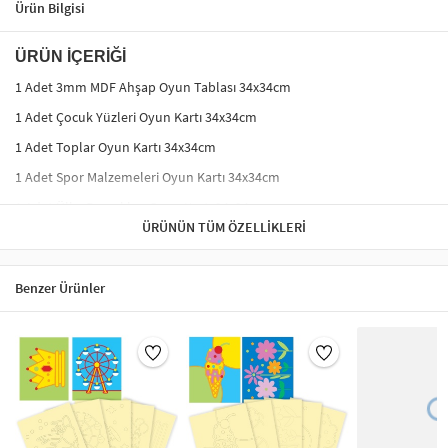
Ürün Bilgisi
ÜRÜN İÇERİĞİ
1 Adet 3mm MDF Ahşap Oyun Tablası 34x34cm
1 Adet Çocuk Yüzleri Oyun Kartı 34x34cm
1 Adet Toplar Oyun Kartı 34x34cm
1 Adet Spor Malzemeleri Oyun Kartı 34x34cm
1 Adet Ülke Bayrakları Oyun Kartı 34x34cm
ÜRÜNÜN TÜM ÖZELLIKLERI
AHŞAP EŞLEŞTİRME / HAFIZA OYUNU NASIL
OYNANIR?
Bu oyunu istediğiniz kadar kişi ile oynayabilirsiniz.
Benzer Ürünler
MDF oyun tablasının üzerine kapaklarını yerleştiriniz.
Her bir oyuncu iki kapakçık açarak alt yüzeyde gözüken
şekle bakıp aynısını bulmaya çalışır.
Eşleşen resimlerin üzerindeki kapakçıkları oyuncu alır.
Şekilleri eşleştiren, yanılıncaya kadar eşleştirmeye devam eder.