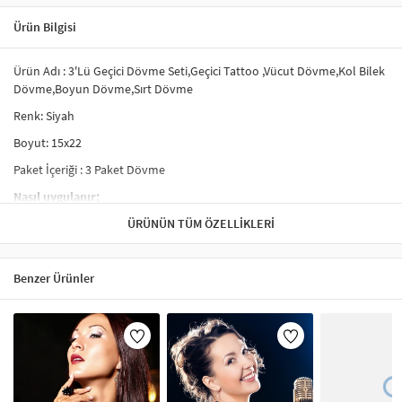
Ürün Bilgisi
Ürün Adı : 3'Lü Geçici Dövme Seti,Geçici Tattoo ,Vücut Dövme,Kol Bilek
Dövme,Boyun Dövme,Sırt Dövme
Renk: Siyah
Boyut: 15x22
Paket İçeriği : 3 Paket Dövme
Nasıl uygulanır;
- Tercih ettiğiniz dövmeyi kesiniz ve şeffaf koruyucu kaplamayı
ÜRÜNÜN TÜM ÖZELLIKLERI
çıkarınız.
- Dövme yapacağınız yere, dövmeyi yüz üstü yerleştiriniz.
Benzer Ürünler
- Su ile dövmeyi iyice ıslatınız.
- 20-30 saniye bekledikten sonra dövme kağıdını kaldırınız.
- Dövme yapılan alanı kurumaya bırakınız.
Çıkartılması;
- Alkol, yağlı krem ile ovalıyınız.