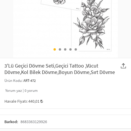
SAÇ AKSESUARLARI
PARTİ SÜSLERİ
GELİN / DÜĞÜN AKSESUARLARI
YILBAŞI ÜRÜNLERİ
TELEFON ASKISI
KULLAN AT TABAK BARDAK SETİ
MAKYAJ ÇANTASI
ŞAL VE FULAR
3'Lü Geçici Dövme Seti,Geçici Tattoo ,Vücut
Dövme,Kol Bilek Dövme,Boyun Dövme,Sırt Dövme
ODA KOKUSU VE MUM
Ürün Kodu:
ART-472
Yorum yaz |
0
yorum
Havale Fiyatı:
440,01
Barkod:
8683363129926