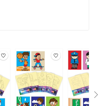
 ve yayarak
tuzları yerleştirin. Ardından, diğer renkleri
tan sonra, eserinizin
sanat eseri
olarak keyfini
yla birlikte, verilen
poşet
içine sanat eserini
uklar eğlenirken öğrenecekler. Çocuklar için evde
um boyama oyunu evde yapılacak en iyi aktivitelerden
bi çocuklar için evde yapılabilecek faaliyetler, etkinlikler
liştirici oyundur.