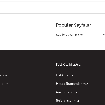
Popüler Sayfalar
Kadife Duvar Sticker
K
M
KURUMSAL
rlatma
Hakkımızda
ilerim
Hesap Numaralarımız
Analiz Raporları
m
Referanslarımız