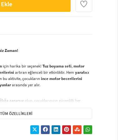
 Ekle
niz Zaman!
an
için harika bir seçenek!
Tuz boyama seti
,
motor
erilerini
artıran eğlenceli bir etkinliktir. Hem
yaratıcı
 bu aktivite, çocukların
ince motor becerilerini
oyunlar
arasında yer alır.
ğlığa zararsız
olup, çocuklarınızın güvenliği her
üvenli tuz boyama
seti,
özgürce ve güvenli bir
 seçenektir.
TÜM ÖZELLIKLERI
nat eseri
oluşturmak oldukça basittir:
renklerden başlayarak
sarı kağıdı kaldırın ve