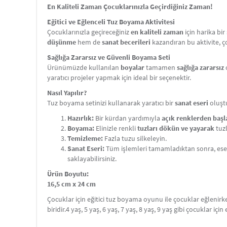
En Kaliteli Zaman Çocuklarınızla Geçirdiğiniz Zaman!
Eğitici ve Eğlenceli Tuz Boyama Aktivitesi
Çocuklarınızla geçireceğiniz
en kaliteli zaman
için harika bi
düşünme
hem de
sanat becerileri
kazandıran bu aktivite, 
Sağlığa Zararsız ve Güvenli Boyama Seti
Ürünümüzde kullanılan
boyalar
tamamen
sağlığa zararsız
yaratıcı projeler yapmak için ideal bir seçenektir.
Nasıl Yapılır?
Tuz boyama setinizi kullanarak yaratıcı bir
sanat eseri
oluştu
Hazırlık:
Bir kürdan yardımıyla
açık renklerden baş
Boyama:
Elinizle renkli
tuzları dökün ve yayarak
tuzl
Temizleme:
Fazla tuzu silkeleyin.
Sanat Eseri:
Tüm işlemleri tamamladıktan sonra, ese
saklayabilirsiniz.
Ürün Boyutu:
16,5 cm x 24 cm
Çocuklar için eğitici tuz boyama oyunu ile çocuklar eğlenir
biridir.4 yaş, 5 yaş, 6 yaş, 7 yaş, 8 yaş, 9 yaş gibi çocuklar için