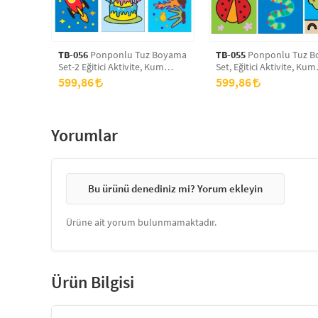
TB-056
Ponponlu Tuz Boyama
TB-055
Ponponlu Tuz Boyama
Set-2 Eğitici Aktivite, Kum
Set, Eğitici Aktivite, Kum
Boyama Oyunu
Boyama Oyunu
599,86
599,86
Yorumlar
Bu ürünü denediniz mi? Yorum ekleyin
Ürüne ait yorum bulunmamaktadır.
Ürün Bilgisi