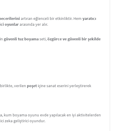
becerilerini
artıran eğlenceli bir etkinliktir. Hem
yaratıcı
ici oyunlar
arasında yer alır.
çin
güvenli tuz boyama
seti,
özgürce ve güvenli bir şekilde
rlikte, verilen
poşet
içine sanat eserini yerleştirerek
ama, kum boyama oyunu evde yapılacak en iyi aktivitelerden
tici zeka geliştirici oyundur.