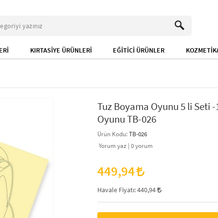
ERİ
KIRTASİYE ÜRÜNLERİ
EĞİTİCİ ÜRÜNLER
KOZMETİK&
Tuz Boyama Oyunu 5 li Seti -1
Oyunu TB-026
Ürün Kodu:
TB-026
Yorum yaz |
0
yorum
449,94
Havale Fiyatı:
440,94