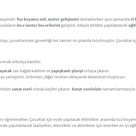
r seçenek!
Tuz boyama seti
,
motor gelişimini
desteklerken aynı zamanda
el 
çocukların
ince motor becerilerini
geliştirir. Aileyle birlikte yapılabilecek
eğit
olup, çocuklarınızın güvenliği her zaman ön planda tutulmuştur. Çocuklar i
rmak oldukça basittir:
layarak
sarı kağıdı kaldırın ve
yapışkanlı yüzeyi
ortaya çıkarın.
arı yerleştirin. Ardından, diğer renkleri ekleyerek deseninizi oluşturun.
rinizin
sanat eseri
olarak keyfini çıkarın.
Sanat eserinizin
tamamlanmasıyla bi
ken öğrenecekler. Çocuklar için evde yapılacak etkinlikler arasında tuz boy
 evde yapılabilecek faaliyetler, etkinlikler ve aktiviteler için önerilen en iyi eği