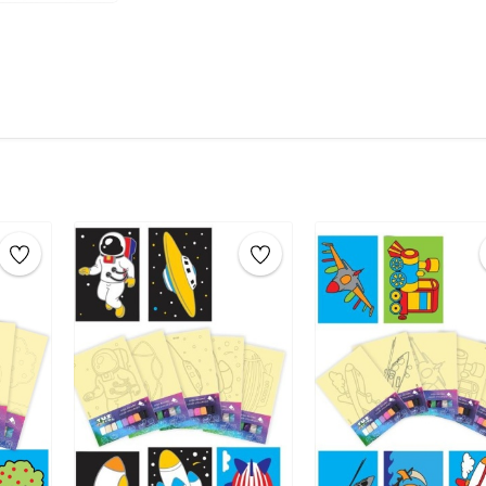
yapışkanlı yüzeyi
ortaya çıkarın.
Boyama:
Elinizle renkli
tuzları dökün
ekleyerek deseninizi oluşturun.
Temizleme:
Fazla tuzu silkeleyin.
Sanat Eseri:
Tüm işlemleri tamamladık
çıkarın.
Sanat eserinizin
tamamlanması
yerleştirerek saklayabilirsiniz.
Ürün Boyutu:
16,5 cm x 24 cm
Çocuklar için eğitici tuz boyama oyunu ile çoc
yapılacak etkinlikler arasında tuz boyama, k
biridir.4 yaş, 5 yaş, 6 yaş, 7 yaş, 8 yaş, 9 yaş gi
ve aktiviteler için önerilen en iyi eğitici zeka ge