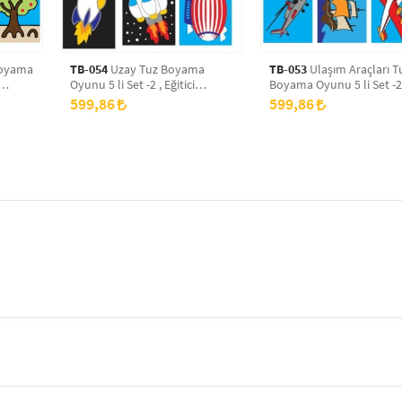
TB-054
Uzay Tuz Boyama
TB-053
Ulaşım Araçları T
Oyunu 5 li Set -2 , Eğitici
Boyama Oyunu 5 li Set -2
Aktivite , Kum Boyama Oyunu
Eğitici Aktivite , Kum Bo
599,86
599,86
TB-054
Oyunu TB-053