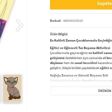
Sepete
Barkod:
8683363130120
Ürün Bilgisi
En Kaliteli Zaman Çocuklarınızla Geçirdiği
Eğitici ve Eğlenceli Tuz Boyama Aktivitesi
Çocuklarınızla geçireceğiniz
en kaliteli zam
gelişimini
desteklerken aynı zamanda
el bec
düşünme
hem de
sanat becerileri
kazandıran
geliştirir. Aileyle birlikte yapılabilecek
eğitici 
Sağlığa Zararsız ve Güvenli Boyama Seti
Ürünümüzde kullanılan
boyalar
tamamen
sa
zaman ön planda tutulmuştur. Çocuklar için
g
şekilde
yaratıcı projeler yapmak için ideal bir
ÜRÜNÜN 
Nasıl Yapılır?
Tuz boyama setinizi kullanarak yaratıcı bir
sa
Hazırlık:
Bir kürdan yardımıyla
açık 