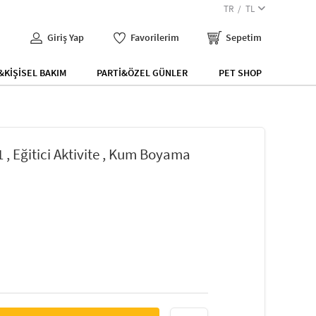
TR
TL
Giriş Yap
Favorilerim
Sepetim
KİŞİSEL BAKIM
PARTİ&ÖZEL GÜNLER
PET SHOP
 , Eğitici Aktivite , Kum Boyama