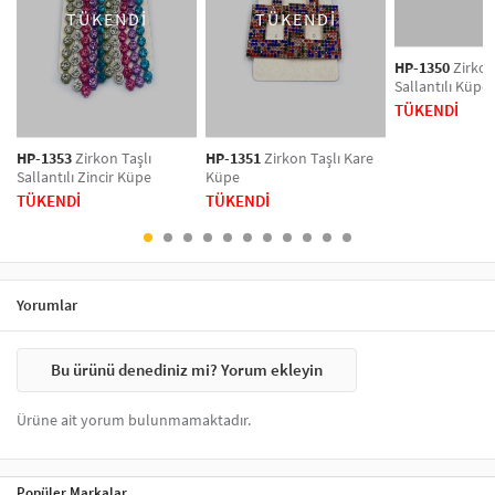
TÜKENDİ
TÜKENDİ
günlük kullanımda da rahatlıkla kullanılabilir.
Küpe modelleri, özel günlerde ve günlük hayatta stilinize zarif bir
HP-1350
Zirkon
dokunuş katmak için ideal bir tercihtir. Altın ve gümüş rengi küpeler,
Sallantılı Küpe
her kombinle uyum sağlar. Artikeldeko’nun küpe koleksiyonuyla
TÜKENDİ
tarzınızı tamamlayın ve her an şıklığınızı gösterin.
HP-1353
Zirkon Taşlı
HP-1351
Zirkon Taşlı Kare
Sallantılı Zincir Küpe
Küpe
TÜKENDİ
TÜKENDİ
Yorumlar
Bu ürünü denediniz mi? Yorum ekleyin
Ürüne ait yorum bulunmamaktadır.
Popüler Markalar