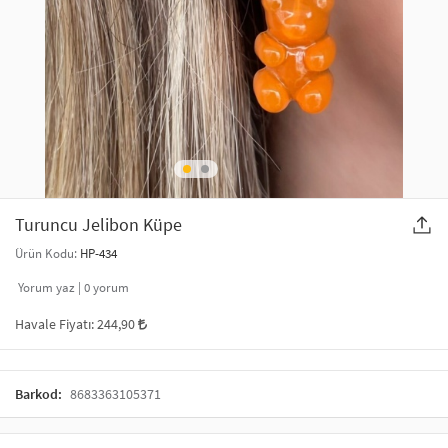
SAÇ AKSESUARLARI
PARTİ SÜSLERİ
GELİN / DÜĞÜN AKSESUARLARI
YILBAŞI ÜRÜNLERİ
TELEFON ASKISI
KULLAN AT TABAK BARDAK SETİ
MAKYAJ ÇANTASI
ŞAL VE FULAR
Turuncu Jelibon Küpe
Ürün Kodu:
HP-434
ODA KOKUSU VE MUM
Yorum yaz |
0
yorum
Havale Fiyatı:
244,90
Barkod:
8683363105371