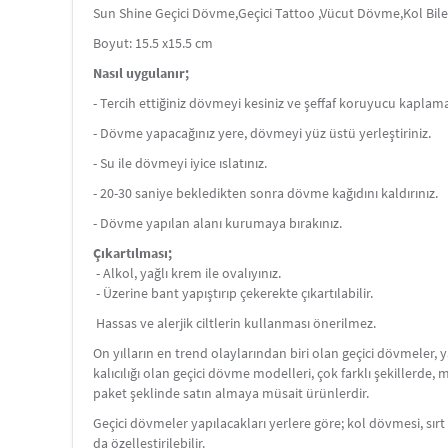
Sun Shine Geçici Dövme,Geçici Tattoo ,Vücut Dövme,Kol B
Boyut: 15.5 x15.5 cm
Nasıl uygulanır;
- Tercih ettiğiniz dövmeyi kesiniz ve şeffaf koruyucu kaplamay
- Dövme yapacağınız yere, dövmeyi yüz üstü yerleştiriniz.
- Su ile dövmeyi iyice ıslatınız.
- 20-30 saniye bekledikten sonra dövme kağıdını kaldırınız.
- Dövme yapılan alanı kurumaya bırakınız.
Çıkartılması;
- Alkol, yağlı krem ile ovalıyınız.
- Üzerine bant yapıştırıp çekerekte çıkartılabilir.
Hassas ve alerjik ciltlerin kullanması önerilmez.
On yılların en trend olaylarından biri olan geçici dövmeler,
kalıcılığı olan geçici dövme modelleri, çok farklı şekillerde,
paket şeklinde satın almaya müsait ürünlerdir.
Geçici dövmeler yapılacakları yerlere göre; kol dövmesi, s
da özelleştirilebilir.