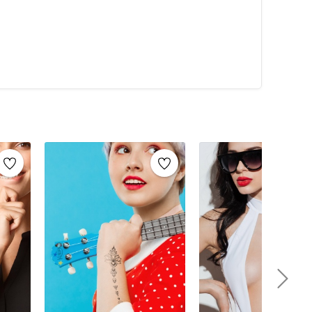
z.
çici dövmeler, yapışkan dövme, sticker dövme,
ılmakta. Vücutta yapılan yere göre 2 ile 7 gün arasında
arklı şekillerde, motiflerde ve tasarımlarda olabilir.
olarak en beğenilen geçici dövme şablonlarının yer aldığı
.
ol dövmesi, sırt dövmesi, omuz dövmesi, göğüs dövmesi,
dövmesi, saç dövmesi, boyun gibi isimlerle daha da
tarzlarda yada türlerde olabilir;
 büyük boy
eyik, balık, kuş, flamingo, panda, ...)
şil, mor, fuşya renkli vs. gibi...
dala, kanji, desen gibi...