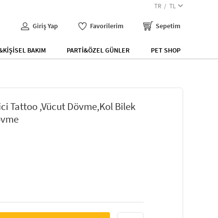
TR
TL
Giriş Yap
Favorilerim
Sepetim
KİŞİSEL BAKIM
PARTİ&ÖZEL GÜNLER
PET SHOP
ci Tattoo ,Vücut Dövme,Kol Bilek
övme