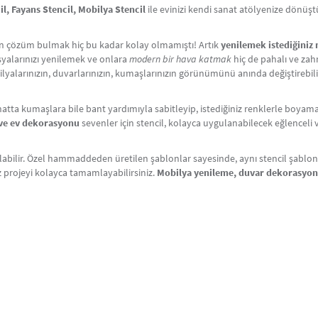
, Fayans Stencil, Mobilya Stencil
ile evinizi kendi sanat atölyenize dönüş
çin çözüm bulmak hiç bu kadar kolay olmamıştı! Artık
yenilemek istediğiniz
Eşyalarınızı yenilemek ve onlara
modern bir hava katmak
hiç de pahalı ve zahm
lyalarınızın, duvarlarınızın, kumaşlarınızın görünümünü anında değiştirebili
atta kumaşlara bile bant yardımıyla sabitleyip, istediğiniz renklerle boyama y
i ve ev dekorasyonu
sevenler için stencil, kolayca uygulanabilecek eğlenceli ve 
labilir. Özel hammaddeden üretilen şablonlar sayesinde, aynı stencil şablonlar
iz projeyi kolayca tamamlayabilirsiniz.
Mobilya yenileme, duvar dekorasyo