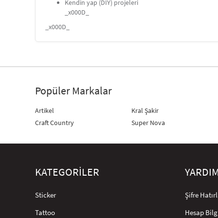
Kendin yap (DIY) projeleri
_x000D_
_x000D_
Popüler Markalar
Artikel
Kral Şakir
Craft Country
Super Nova
KATEGORİLER
YARDI
Sticker
Şifre Hatı
Tattoo
Hesap Bilg