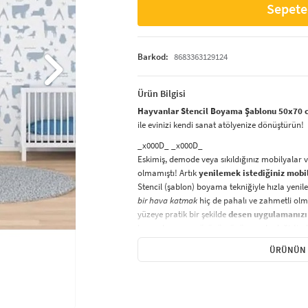
Sepete
Barkod:
8683363129124
Ürün Bilgisi
Hayvanlar Stencil Boyama Şablonu 50x70 cm
ile evinizi kendi sanat atölyenize dönüştürün!
_x000D_ _x000D_
Eskimiş, demode veya sıkıldığınız mobilyalar 
olmamıştı! Artık
yenilemek istediğiniz mobi
Stencil (şablon) boyama tekniğiyle hızla yenile
bir hava katmak
hiç de pahalı ve zahmetli olma
yüzeye pratik bir şekilde
desen uygulamanızı
kumaşlarınızın görünümünü anında değiştirebi
_x000D_ _x000D_
ÜRÜNÜN 
Çocuğunuzun dolabına, mutfak fayanslarına,
sabitleyip, istediğiniz renklerle boyama yapabil
boyama seti ile yaratıcı projeler gerçekleştirebi
kolayca uygulanabilecek eğlenceli ve etkili bir a