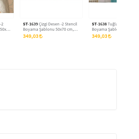
-2
ST-1639
Çizgi Desen -2 Stencil
ST-1638
Tuğla Desen Sten
 50x70
Boyama Şablonu 50x70 cm,
Boyama Şablonu 50x70 c
s
Duvar Stencil, Fayans Stencil,
Duvar Stencil, Fayans Sten
349,03
349,03
Mobilya Stencil
Mobilya Stencil