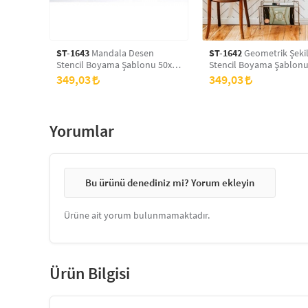
ST-1643
Mandala Desen
ST-1642
Geometrik Şekil
Stencil Boyama Şablonu 50x70
Stencil Boyama Şablonu
cm, Duvar Stencil, Fayans
cm, Duvar Stencil, Faya
349,03
349,03
Stencil, Mobilya Stencil
Stencil, Mobilya Stencil
Yorumlar
Bu ürünü denediniz mi? Yorum ekleyin
Ürüne ait yorum bulunmamaktadır.
Ürün Bilgisi