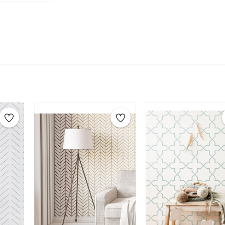
_x000D_ _x000D_
Stencil Boyama
tekniği, her türlü yüzeyde ra
şablonlar sayesinde, aynı stencil şablonları def
markaların sunduğu yüzlerce
stencil desenle
Mobilya yenileme, duvar dekorasyonu, k
imza atabilirsiniz.
_x000D_ _x000D_
_x000D_
Ahşap mobilya boyama
_x000D_
Fayans, karo veya zemin desenleme
_x000D_
Duvar ve cam süslemeleri
_x000D_
Kendin yap (DIY) projeleri
_x000D_
_x000D_