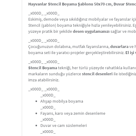
Hayvanlar Stencil Boyama Şablonu 50x70 cm, Duvar Stencil
_x000D_ _x000D_
Eskimiş, demode veya sıkıldığınız mobilyalar ve fayanslar i
Stencil (şablon) boyama tekniğiyle hızla yenileyebilirsiniz. 
yüzeye pratik bir şekilde
desen uygulamanızı
sağlar ve mobi
_x000D_ _x000D_
Çocuğunuzun dolabına, mutfak fayanslarına,
duvarlara
ve h
boyama seti ile yaratıcı projeler gerçekleştirebilirsiniz.
El iş
_x000D_ _x000D_
Stencil Boyama
tekniği, her türlü yüzeyde rahatlıkla kullanı
markaların sunduğu yüzlerce
stencil desenleri
ile istediğin
imza atabilirsiniz.
_x000D_ _x000D_
_x000D_
Ahşap mobilya boyama
_x000D_
Fayans, karo veya zemin desenleme
_x000D_
Duvar ve cam süslemeleri
_x000D_