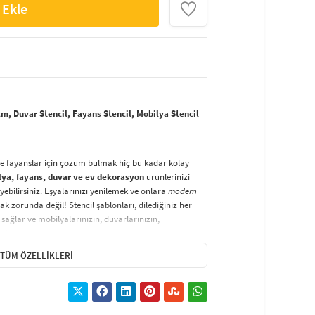
 Ekle
, Duvar Stencil, Fayans Stencil, Mobilya Stencil
ve fayanslar için çözüm bulmak hiç bu kadar kolay
lya, fayans, duvar ve ev dekorasyon
ürünlerinizi
yebilirsiniz. Eşyalarınızı yenilemek ve onlara
modern
k zorunda değil! Stencil şablonları, dilediğiniz her
sağlar ve mobilyalarınızın, duvarlarınızın,
lir.
TÜM ÖZELLIKLERI
duvarlara
ve hatta kumaşlara bile bant yardımıyla
irsiniz. Evinizi,
kişisel zevkinizle özelleştirebilir
, stencil
lirsiniz.
El işi ve ev dekorasyonu
sevenler için stencil,
ktivitedir.