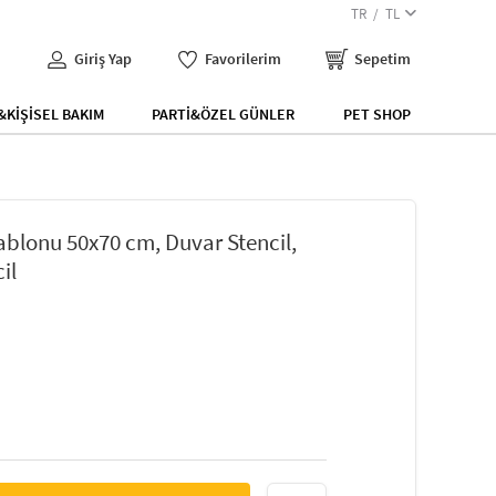
TR
TL
Giriş Yap
Favorilerim
Sepetim
KİŞİSEL BAKIM
PARTİ&ÖZEL GÜNLER
PET SHOP
blonu 50x70 cm, Duvar Stencil,
il