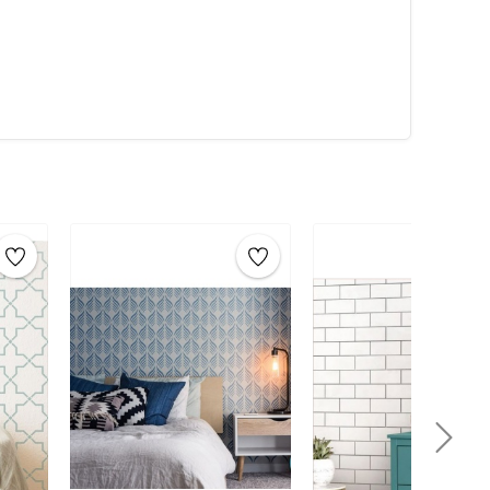
hatlıkla kullanılabilir. Özel hammaddeden üretilen
alarca kullanabilirsiniz. Artikeldeko.com gibi kaliteli
ri
ile istediğiniz projeyi kolayca tamamlayabilirsiniz.
umaş boyama
ve
ahşap boyama
gibi yaratıcı projelere