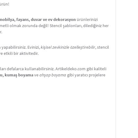
türün!
 mobilya, fayans, duvar ve ev dekorasyon
ürünlerinizi
etli olmak zorunda değil! Stencil şablonları, dilediğiniz her
r.
apabilirsiniz. Evinizi,
kişisel zevkinizle özelleştirebilir
, stencil
etkili bir aktivitedir.
ı defalarca kullanabilirsiniz. Artikeldeko.com gibi kaliteli
nu, kumaş boyama
ve
ahşap boyama
gibi yaratıcı projelere