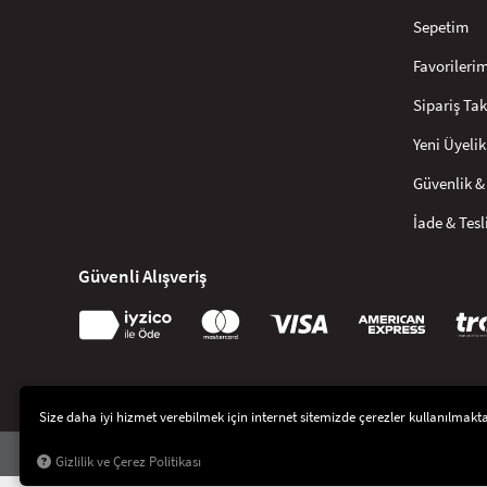
Sepetim
Favorileri
Sipariş Tak
Yeni Üyelik
Güvenlik & 
İade & Tes
Güvenli Alışveriş
Size daha iyi hizmet verebilmek için internet sitemizde çerezler kullanılmaktadı
© 2021
Artikel İç ve Dış Tic. Ltd Şti
. Tüm hakları saklıdır.
Gizlilik ve Çerez Politikası