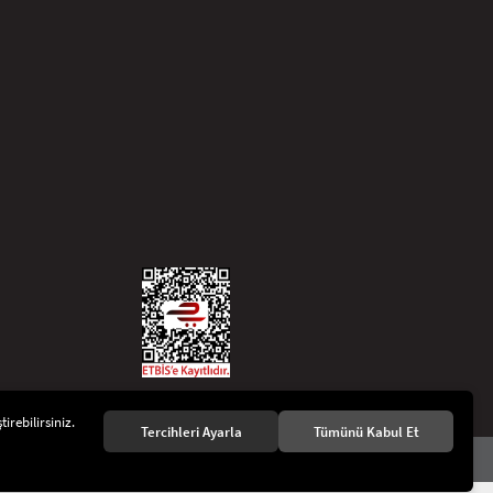
irebilirsiniz.
Tercihleri Ayarla
Tümünü Kabul Et
KVKK Aydınlatma Metni
Gizlilik ve Çerez Politikası