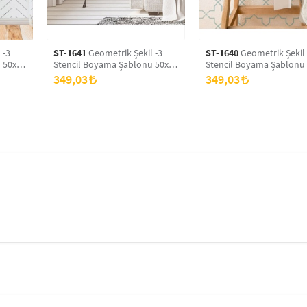
 -3
ST-1641
Geometrik Şekil -3
ST-1640
Geometrik Şekil 
 50x70
Stencil Boyama Şablonu 50x70
Stencil Boyama Şablonu
ns
cm, Duvar Stencil, Fayans
cm, Duvar Stencil, Fayan
349,03
349,03
Stencil, Mobilya Stencil
Stencil, Mobilya Stencil