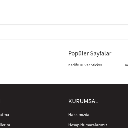
Popüler Sayfalar
Kadife Duvar Sticker
K
M
KURUMSAL
rlatma
Hakkımızda
ilerim
Hesap Numaralarımız