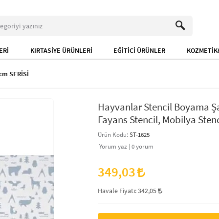
ERİ
KIRTASİYE ÜRÜNLERİ
EĞİTİCİ ÜRÜNLER
KOZMETİK&
cm SERİSİ
Hayvanlar Stencil Boyama Şa
Fayans Stencil, Mobilya Stenc
Ürün Kodu:
ST-1625
Yorum yaz |
0
yorum
349,03
Havale Fiyatı:
342,05