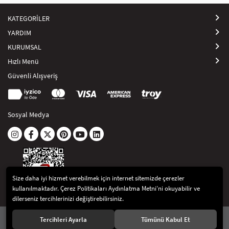
SAÇ AKSESUARLARI
PARTİ SÜSLERİ
KATEGORİLER
GELİN / DÜĞÜN AKSESUARLARI
YILBAŞI ÜRÜNLERİ
YARDIM
KURUMSAL
TELEFON ASKISI
KULLAN AT TABAK BARDAK SETİ
Hızlı Menü
Güvenli Alışveriş
MAKYAJ ÇANTASI
ŞAL VE FULAR
Sosyal Medya
ODA KOKUSU VE MUM
Size daha iyi hizmet verebilmek için internet sitemizde çerezler
kullanılmaktadır. Çerez Politikaları Aydınlatma Metni’ni okuyabilir ve
dilerseniz tercihlerinizi değiştirebilirsiniz.
© 2021
Artikel İç ve Dış Tic. Ltd Şti
. Tüm hakları saklıdır.
Tercihleri Ayarla
Tümünü Kabul Et