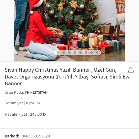
SAÇ AKSESUARLARI
PARTİ SÜSLERİ
GELİN / DÜĞÜN AKSESUARLARI
YILBAŞI ÜRÜNLERİ
TELEFON ASKISI
KULLAN AT TABAK BARDAK SETİ
MAKYAJ ÇANTASI
ŞAL VE FULAR
Siyah Happy Christmas Yazılı Banner , Özel Gün,
Davet Organizasyonu ,Yeni Yıl, Yılbaşı Sofrası, Simli Eva
Banner
ODA KOKUSU VE MUM
Ürün Kodu:
PRT-127SİYAH
Yorum yaz |
0
yorum
Havale Fiyatı:
245,00
Barkod:
8683363153020