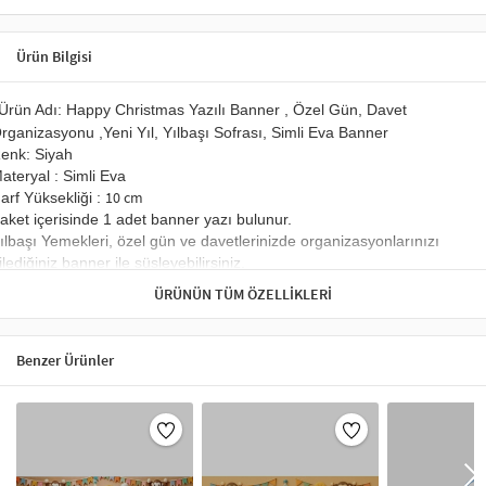
Ürün Bilgisi
Ürün Adı: Happy Christmas Yazılı Banner , Özel Gün, Davet
rganizasyonu ,Yeni Yıl, Yılbaşı Sofrası, Simli Eva Banner
enk: Siyah
ateryal : Simli Eva
10 cm
arf Yüksekliği :
aket içerisinde 1 adet banner yazı bulunur.
ılbaşı Yemekleri, özel gün ve davetlerinizde organizasyonlarınızı
ilediğiniz banner ile süsleyebilirsiniz.
ılbaşı Sofraları veya diğer özel günleriniz için kullanıma uygun şık
ÜRÜNÜN TÜM ÖZELLIKLERI
ir üründür.
rün Simli Eva’dan imal edilmiştir
rünler tek tek kesilmiş halde gönderilmektedir. Yanında
Benzer Ürünler
önderilen ip yardımı ile banner yazısınızı oluşturabilirsiniz.
z da olsa sim dökülmesi yaşanabilir.
Parti Maskeleri, Taçlar ve Bannerlar –
Kutlamalar İçin En Şık Parti