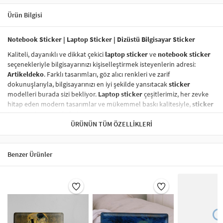
Ürün Bilgisi
Notebook Sticker | Laptop Sticker | Dizüstü Bilgisayar Sticker
Kaliteli, dayanıklı ve dikkat çekici
laptop sticker
ve
notebook sticker
seçenekleriyle bilgisayarınızı kişiselleştirmek isteyenlerin adresi:
Artikeldeko
. Farklı tasarımları, göz alıcı renkleri ve zarif
dokunuşlarıyla, bilgisayarınızı en iyi şekilde yansıtacak
sticker
modelleri burada sizi bekliyor.
Laptop sticker
çeşitlerimiz, her zevke
hitap eden modern tasarımlar ve mükemmel baskı kalitesiyle,
sticker
tasarım
dünyasında fark yaratıyor.
ÜRÜNÜN TÜM ÖZELLIKLERI
Vinil Sticker
ile Tanışın!
Vinil sticker
lar,
dayanıklı laptop sticker
ve
notebook sticker
kategorisinde en çok tercih edilen ürünler arasında yer alıyor. Yüksek
Benzer Ürünler
kaliteli vinil malzeme sayesinde,
laptop sticker
larınız suya, neme,
güneşe karşı son derece dayanıklıdır ve uzun süre ilk günkü gibi kalır.
Vinil baskı sticker
lar, aynı zamanda
kolayca çıkarılabilir
ve
yapıştırma işlemi
sonrasında hiç iz bırakmaz.
Sticker Renk Kalitesi
Laptop sticker
larınızın renkleri, solmaya karşı dirençli özel