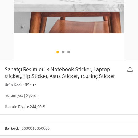
SAÇ AKSESUARLARI
PARTİ SÜSLERİ
GELİN / DÜĞÜN AKSESUARLARI
YILBAŞI ÜRÜNLERİ
TELEFON ASKISI
KULLAN AT TABAK BARDAK SETİ
MAKYAJ ÇANTASI
ŞAL VE FULAR
Sanatçı Resimleri-3 Notebook Sticker, Laptop
sticker,, Hp Sticker, Asus Sticker, 15.6 inç Sticker
ODA KOKUSU VE MUM
Ürün Kodu:
NS-917
Yorum yaz |
0
yorum
Havale Fiyatı:
244,90
Barkod:
8680018850686