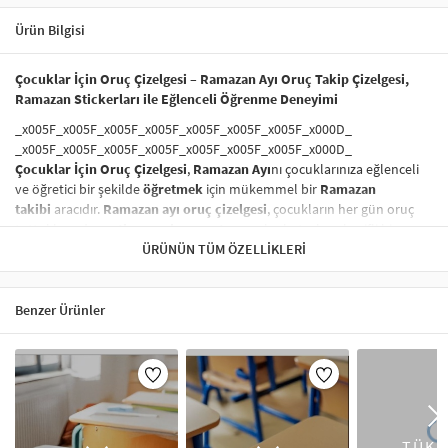
Ürün Bilgisi
Çocuklar İçin Oruç Çizelgesi – Ramazan Ayı Oruç Takip Çizelgesi,
Ramazan Stickerları ile Eğlenceli Öğrenme Deneyimi
_x005F_x005F_x005F_x005F_x005F_x005F_x005F_x000D_
_x005F_x005F_x005F_x005F_x005F_x005F_x005F_x000D_
Çocuklar İçin Oruç Çizelgesi
,
Ramazan Ayı
nı çocuklarınıza eğlenceli
ve öğretici bir şekilde
öğretmek
için mükemmel bir
Ramazan
takibi
aracıdır.
Ramazan ayı oruç çizelgesi
, çocukların her gün oruç
tuttuklarında
motivasyonlarını artırır
ve bu kutsal ayı keyifli bir
şekilde takip etmelerini sağlar.
ÜRÜNÜN TÜM ÖZELLIKLERI
Çocuklar için Ramazan çizelgesi
, aynı
zamanda
Ramazan etkinlikleri
ve
Ramazan süreci
hakkında
farkındalık oluşturur.
Benzer Ürünler
_x005F_x005F_x005F_x005F_x005F_x005F_x005F_x000D_
_x005F_x005F_x005F_x005F_x005F_x005F_x005F_x000D_
_x005F_x005F_x005F_x005F_x005F_x005F_x005F_x000D_
_x005F_x005F_x005F_x005F_x005F_x005F_x005F_x000D_
Bebek Odaları ve Çocuk Odaları İçin İdeal Dekorasyon Aracı
TÜKE