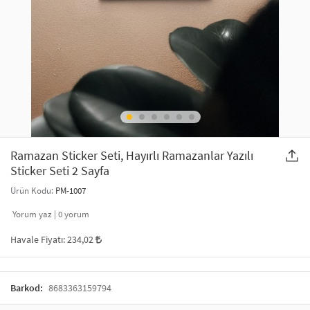
SAÇ AKSESUARLARI
PARTİ SÜSLERİ
GELİN / DÜĞÜN AKSESUARLARI
YILBAŞI ÜRÜNLERİ
TELEFON ASKISI
KULLAN AT TABAK BARDAK SETİ
MAKYAJ ÇANTASI
ŞAL VE FULAR
Ramazan Sticker Seti, Hayırlı Ramazanlar Yazılı
Sticker Seti 2 Sayfa
ODA KOKUSU VE MUM
Ürün Kodu:
PM-1007
Yorum yaz |
0
yorum
Havale Fiyatı:
234,02
Barkod:
8683363159794