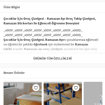
Ürün Bilgisi
Çocuklar İçin Oruç Çizelgesi – Ramazan Ayı Oruç Takip Çizelgesi,
Ramazan Stickerları ile Eğlenceli Öğrenme Deneyimi
_x005F_x005F_x005F_x005F_x005F_x005F_x005F_x000D_
_x005F_x005F_x005F_x005F_x005F_x005F_x005F_x000D_
Çocuklar İçin Oruç Çizelgesi
,
Ramazan Ayı
nı çocuklarınıza eğlenceli
ve öğretici bir şekilde
öğretmek
için mükemmel bir
Ramazan
takibi
aracıdır.
Ramazan ayı oruç çizelgesi
, çocukların her gün oruç
tuttuklarında
motivasyonlarını artırır
ve bu kutsal ayı keyifli bir
şekilde takip etmelerini sağlar.
ÜRÜNÜN TÜM ÖZELLIKLERI
Çocuklar için Ramazan çizelgesi
, aynı
zamanda
Ramazan etkinlikleri
ve
Ramazan süreci
hakkında
farkındalık oluşturur.
Benzer Ürünler
_x005F_x005F_x005F_x005F_x005F_x005F_x005F_x000D_
_x005F_x005F_x005F_x005F_x005F_x005F_x005F_x000D_
_x005F_x005F_x005F_x005F_x005F_x005F_x005F_x000D_
_x005F_x005F_x005F_x005F_x005F_x005F_x005F_x000D_
Bebek Odaları ve Çocuk Odaları İçin İdeal Dekorasyon Aracı
TÜKE