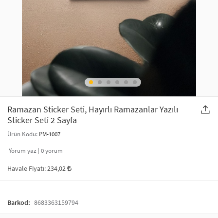
SAÇ AKSESUARLARI
PARTİ SÜSLERİ
GELİN / DÜĞÜN AKSESUARLARI
YILBAŞI ÜRÜNLERİ
TELEFON ASKISI
KULLAN AT TABAK BARDAK SETİ
MAKYAJ ÇANTASI
ŞAL VE FULAR
Ramazan Sticker Seti, Hayırlı Ramazanlar Yazılı
Sticker Seti 2 Sayfa
ODA KOKUSU VE MUM
Ürün Kodu:
PM-1007
Yorum yaz |
0
yorum
Havale Fiyatı:
234,02
Barkod:
8683363159794