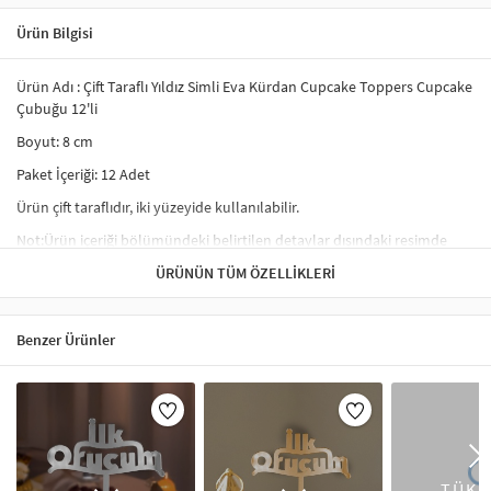
Ürün Bilgisi
Ürün Adı : Çift Taraflı Yıldız Simli Eva Kürdan Cupcake Toppers Cupcake
Çubuğu 12'li
Boyut: 8 cm
Paket İçeriği: 12 Adet
Ürün çift taraflıdır, iki yüzeyide kullanılabilir.
Not:Ürün içeriği bölümündeki belirtilen detaylar dışındaki resimde
görünen aksesuarlar fiyata dahil değildir.
ÜRÜNÜN TÜM ÖZELLIKLERI
Temalı Kürdan ile doğum günü ikramlıklarınızı süsleyebilir,partinize
göre tasarlanan kürdan süsler ile konseptinizi tamamlayabilirsiniz
Benzer Ürünler
Pasta Süsleri Hakkında Genel Bilgi
Pasta süsleri, pastalara estetik ve kişisel bir dokunuş katmak için
kullanılan dekoratif ürünlerdir. Özellikle
doğum günü, yaş günü
kutlamaları, düğün, nişan, baby shower, mezuniyet ve özel davetler
TÜKE