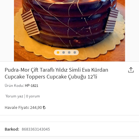
SAÇ AKSESUARLARI
PARTİ SÜSLERİ
GELİN / DÜĞÜN AKSESUARLARI
YILBAŞI ÜRÜNLERİ
TELEFON ASKISI
KULLAN AT TABAK BARDAK SETİ
MAKYAJ ÇANTASI
ŞAL VE FULAR
Pudra-Mor Çift Taraflı Yıldız Simli Eva Kürdan
Cupcake Toppers Cupcake Çubuğu 12'li
ODA KOKUSU VE MUM
Ürün Kodu:
HP-1821
Yorum yaz |
0
yorum
Havale Fiyatı:
244,90
Barkod:
8683363143045