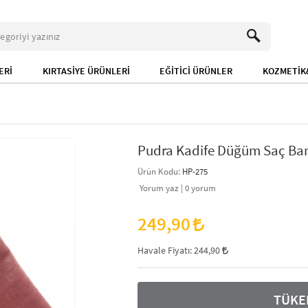
ERİ
KIRTASİYE ÜRÜNLERİ
EĞİTİCİ ÜRÜNLER
KOZMETİK&
Pudra Kadife Düğüm Saç Ba
Ürün Kodu:
HP-275
Yorum yaz |
0
yorum
249,90
Havale Fiyatı:
244,90
TÜKE