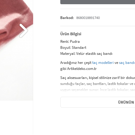
Barkod:
8680018891740
Ürün Bilgisi
Renk: Pudra
Boyut: Standart
Materyal: Velür elastik saç bandı
Aradığınız her çeşit
taç modelleri
ve
saç bandı
gibi Artikeldeko.com.tr
Saç aksesuarları, kişisel stilinize zarif bir d
sunduğu taçlar, saç bantları, lastik tokalar ve 
uygun seçenekler sunar. İnce lastik tokalar, sa
hacimli ve gösterişli bir stil yaratır. Saç taçl
etkinlikte rahatlıkla kullanılabilir. Farklı renk
ÜRÜNÜN 
yapar.
Günlük kullanımda saçınızı derleyip toparlarken
vurgulayabilirsiniz. Saç aksesuarları, saç mo
bir hava katar. Tarzınızı tamamlayacak saç a