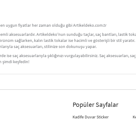
 en uygun fiyatlar her zaman olduğu gibi Artikeldeko.com.tr
nemli aksesuarlardır. Artikeldeko'nun sunduğu taçlar, saç bantları, lastik toka
örünüm sağlarken, kalın lastik tokalar ise hacimli ve gösterişli bir stil yaratı
rımlarıyla saç aksesuarları, stilinize son dokunuşu yapar.
e ise saç aksesuarlarıyla şıklığınızı vurgulayabilirsiniz. Saç aksesuarları, 
n şimdi keşfedin!
Popüler Sayfalar
Kadife Duvar Sticker
K