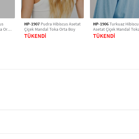
us
HP-1907
Pudra Hibiscus Asetat
HP-1906
Turkuaz Hibiscu
a Orta
Çiçek Mandal Toka Orta Boy
Asetat Çiçek Mandal Tok
Boy
TÜKENDİ
TÜKENDİ