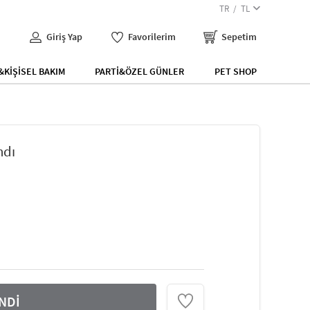
TR
TL
Giriş Yap
Favorilerim
Sepetim
KİŞİSEL BAKIM
PARTİ&ÖZEL GÜNLER
PET SHOP
ndı
NDİ