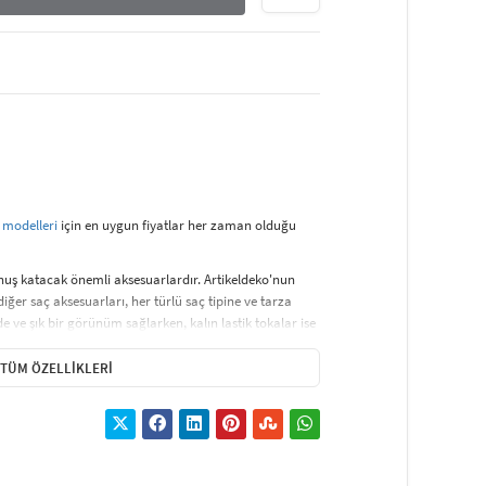
 modelleri
için en uygun fiyatlar her zaman olduğu
okunuş katacak önemli aksesuarlardır. Artikeldeko'nun
diğer saç aksesuarları, her türlü saç tipine ve tarza
de ve şık bir görünüm sağlarken, kalın lastik tokalar ise
arı, gelinliklerden günlük kombinlere kadar her türlü
 ve tasarımlarıyla saç aksesuarları, stilinize son dokunuşu
TÜM ÖZELLIKLERI
, özel günlerde ise saç aksesuarlarıyla şıklığınızı
delinizin öne çıkmasını sağlar ve görünümünüze zarif
ksesuarlarını hemen şimdi keşfedin!