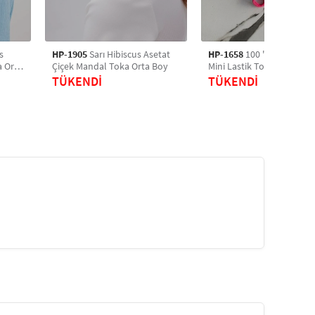
s
HP-1905
Sarı Hibiscus Asetat
HP-1658
100 'lü Karışık Re
a Orta
Çiçek Mandal Toka Orta Boy
Mini Lastik Toka, Saç Toka
Saç Aksesuarı
TÜKENDİ
TÜKENDİ