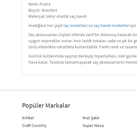
Renk: Pudra
Boyut: Standart
Materyal: Velür elastik saç bandı
Aradığınız her çeşit
taç modelleri
ve
saç bandı modelleri
için
Saç aksesuarları, kişisel stilinize zarif bir dokunuş katacak ö
uygun seçenekler sunar. İnce lastik tokalar, sade ve şık bir g
türlü etkinlikte rahatlıkla kullanılabilir. Farklı renk ve tasa
Günlük kullanımda saçınızı derleyip toparlarken, özel günlerd
hava katar. Tarzınızı tamamlayacak saç aksesuarlarını heme
Popüler Markalar
Artikel
Kral Şakir
Craft Country
Super Nova