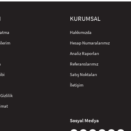
M
KURUMSAL
rlatma
Hakkımızda
ilerim
Hesap Numaralarımız
Analiz Raporları
m
Referanslarımız
ibi
Satış Noktaları
İletişim
Gizlilik
limat
Sosyal Medya