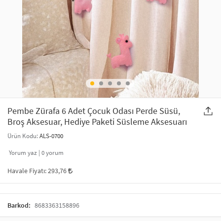
SAÇ AKSESUARLARI
PARTİ SÜSLERİ
GELİN / DÜĞÜN AKSESUARLARI
YILBAŞI ÜRÜNLERİ
TELEFON ASKISI
KULLAN AT TABAK BARDAK SETİ
MAKYAJ ÇANTASI
ŞAL VE FULAR
Pembe Zürafa 6 Adet Çocuk Odası Perde Süsü,
Broş Aksesuar, Hediye Paketi Süsleme Aksesuarı
ODA KOKUSU VE MUM
Ürün Kodu:
ALS-0700
Yorum yaz |
0
yorum
Havale Fiyatı:
293,76
Barkod:
8683363158896