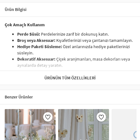
Ürün Bilgisi
Çok Amaçlı Kullanım
Perde Süsü:
Perdelerinize zarif bir dokunuş katın.
Broş veya Aksesuar:
Kıyafetlerinizi veya çantanızı tamamlayın.
Hediye Paketi Süsleme:
Özel anlarınızda hediye paketlerinizi
süsleyin.
Dekoratif Aksesuar:
Çiçek aranjmanları, masa dekorları veya
aynalarda detay yaratın.
Ürün Özellikleri
ÜRÜNÜN TÜM ÖZELLIKLERI
Set İçeriği:
Çengelli kelebekler.
Malzeme:
Dayanıklı metal çengel ve taş detaylar.
Kullanım Alanı:
Perde süsü, broş, aksesuar, hediye paketi
Benzer Ürünler
süsleme.
Her Ortamda Kullanılabilir
Bu çengelli kelebekler, hem dekorasyon hem de aksesuar olarak
kullanıma uygundur. Perdelerinizde, kıyafetlerinizde veya hediye
paketlerinde estetik bir detay oluşturur.