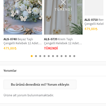
TÜKENDİ
ALS-0750
Renkli
Çengelli Keleb
Perde Süsü, Br
479,88
Hediye Paketi 
Aksesuarı
ALS-0740
Beyaz Taşlı
ALS-0739
Krem Taşlı
Çengelli Kelebek 12 Adet
Çengelli Kelebek 12 Adet
Perde Süsü, Broş Aksesuar,
Perde Süsü, Broş Aksesuar,
479,88
TÜKENDİ
Hediye Paketi Süsleme
Hediye Paketi Süsleme
Aksesuarı
Aksesuarı
Yorumlar
Bu ürünü denediniz mi? Yorum ekleyin
Ürüne ait yorum bulunmamaktadır.