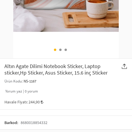
SAÇ AKSESUARLARI
PARTİ SÜSLERİ
GELİN / DÜĞÜN AKSESUARLARI
YILBAŞI ÜRÜNLERİ
TELEFON ASKISI
KULLAN AT TABAK BARDAK SETİ
MAKYAJ ÇANTASI
ŞAL VE FULAR
Altın Agate Dilimi Notebook Sticker, Laptop
sticker,Hp Sticker, Asus Sticker, 15.6 inç Sticker
ODA KOKUSU VE MUM
Ürün Kodu:
NS-1167
Yorum yaz |
0
yorum
Havale Fiyatı:
244,90
Barkod:
8680018854332