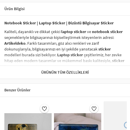
Ürün Bilgisi
Notebook Sticker | Laptop Sticker | Dizüstü Bilgisayar Sticker
Kaliteli, dayanıklı ve dikkat çekici
laptop sticker
ve
notebook sticker
seçenekleriyle bilgisayarınızı kişiselleştirmek isteyenlerin adresi:
Artikeldeko
. Farklı tasarımları, göz alıcı renkleri ve zarif
dokunuşlarıyla, bilgisayarınızı en iyi şekilde yansıtacak
sticker
modelleri burada sizi bekliyor.
Laptop sticker
çeşitlerimiz, her zevke
hitap eden modern tasarımlar ve mükemmel baskı kalitesiyle,
sticker
tasarım
dünyasında fark yaratıyor.
ÜRÜNÜN TÜM ÖZELLIKLERI
Vinil Sticker
ile Tanışın!
Vinil sticker
lar,
dayanıklı laptop sticker
ve
notebook sticker
kategorisinde en çok tercih edilen ürünler arasında yer alıyor. Yüksek
Benzer Ürünler
kaliteli vinil malzeme sayesinde,
laptop sticker
larınız suya, neme,
güneşe karşı son derece dayanıklıdır ve uzun süre ilk günkü gibi kalır.
Vinil baskı sticker
lar, aynı zamanda
kolayca çıkarılabilir
ve
yapıştırma işlemi
sonrasında hiç iz bırakmaz.
Sticker Renk Kalitesi
Laptop sticker
larınızın renkleri, solmaya karşı dirençli özel