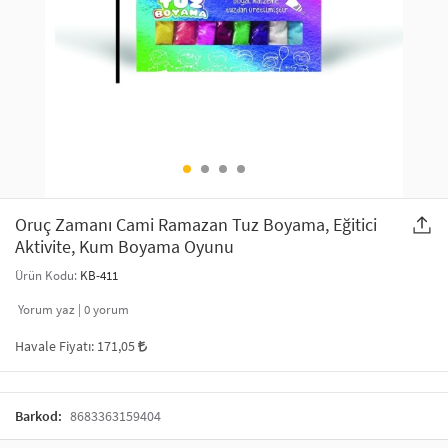
SAÇ AKSESUARLARI
PARTİ SÜSLERİ
GELİN / DÜĞÜN AKSESUARLARI
YILBAŞI ÜRÜNLERİ
TELEFON ASKISI
KULLAN AT TABAK BARDAK SETİ
MAKYAJ ÇANTASI
ŞAL VE FULAR
Oruç Zamanı Cami Ramazan Tuz Boyama, Eğitici
Aktivite, Kum Boyama Oyunu
ODA KOKUSU VE MUM
Ürün Kodu:
KB-411
Yorum yaz |
0
yorum
Havale Fiyatı:
171,05
Barkod:
8683363159404