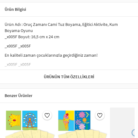
Ürün Bilgisi
Ürün Adı : Oruç Zamanı Cami Tuz Boyama, Eğitici Aktivite, Kum
Boyama Oyunu
_x005F Boyut: 16,5 cm x 24 cm
_x005F _x005F
En kaliteli zaman çocuklarınızla geçirdiğiniz zaman!
_x005F _x005F
Hem eğlenceli hem de çocukların motor gelişimi ve el becerilerini
ÜRÜNÜN TÜM ÖZELLIKLERI
artırmak için harika bir etkinlik.
_x005F Ürünümüzün üretiminde sağlığa zararlı olabilecek boyalar
kullanılmamaktadır.
Benzer Ürünler
_x005F _x005F
_x005F
Hem çocuklar, hem de yetişkinler için birlikte, kaliteli zaman
geçirmeyi sağlar.
_x005F