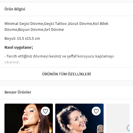
Ürün Bilgisi
Minimal Geçici Dövme,Geçici Tattoo ,Vücut Dövme,Kol Bilek
Dövme,Boyun Dövme,Sırt Dövme
Boyut: 15.5 x15.5 cm
Nasıl uygulanır;
- Tercih ettiğiniz dövmeyi kesiniz ve şeffaf koruyucu kaplamayı
çıkarınız.
- Dövme yapacağınız yere, dövmeyi yüz üstü yerleştiriniz.
ÜRÜNÜN TÜM ÖZELLIKLERI
- Su ile dövmeyi iyice ıslatınız.
- 20-30 saniye bekledikten sonra dövme kağıdını kaldırınız.
Benzer Ürünler
- Dövme yapılan alanı kurumaya bırakınız.
Çıkartılması;
- Alkol, yağlı krem ile ovalıyınız.
- Üzerine bant yapıştırıp çekerekte çıkartılabilir.
Hassas ve alerjik ciltlerin kullanması önerilmez.