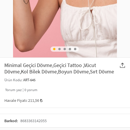
SAÇ AKSESUARLARI
PARTİ SÜSLERİ
GELİN / DÜĞÜN AKSESUARLARI
YILBAŞI ÜRÜNLERİ
TELEFON ASKISI
KULLAN AT TABAK BARDAK SETİ
MAKYAJ ÇANTASI
ŞAL VE FULAR
Minimal Geçici Dövme,Geçici Tattoo ,Vücut
Dövme,Kol Bilek Dövme,Boyun Dövme,Sırt Dövme
ODA KOKUSU VE MUM
Ürün Kodu:
ART-645
Yorum yaz |
0
yorum
Havale Fiyatı:
211,56
Barkod:
8683363142055