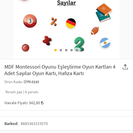
SAÇ AKSESUARLARI
PARTİ SÜSLERİ
GELİN / DÜĞÜN AKSESUARLARI
YILBAŞI ÜRÜNLERİ
TELEFON ASKISI
KULLAN AT TABAK BARDAK SETİ
MAKYAJ ÇANTASI
ŞAL VE FULAR
MDF Montessori Oyunu Eşleştirme Oyun Kartları 4
Adet Sayılar Oyun Kartı, Hafıza Kartı
ODA KOKUSU VE MUM
Ürün Kodu:
OYN-0143
Yorum yaz |
0
yorum
Havale Fiyatı:
342,90
Barkod:
8683363153570