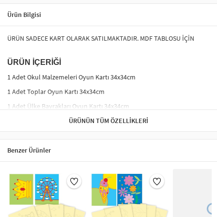
Ürün Bilgisi
ÜRÜN SADECE KART OLARAK SATILMAKTADIR. MDF TABLOSU İÇİN
ÜRÜN İÇERİĞİ
1 Adet Okul Malzemeleri Oyun Kartı 34x34cm
1 Adet Toplar Oyun Kartı 34x34cm
1 Adet Ülke Bayrakları Oyun Kartı 34x34cm
1 Adet Sayılar Oyun Kartı 34x34cm
ÜRÜNÜN TÜM ÖZELLIKLERI
AHŞAP EŞLEŞTİRME / HAFIZA OYUNU NASIL
OYNANIR?
Benzer Ürünler
Bu oyunu istediğiniz kadar kişi ile oynayabilirsiniz.
MDF oyun tablasının üzerine kapaklarını yerleştiriniz.
Her bir oyuncu iki kapakçık açarak alt yüzeyde gözüken
şekle bakıp aynısını bulmaya çalışır.
Eşleşen resimlerin üzerindeki kapakçıkları oyuncu alır.