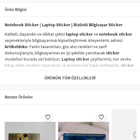
Ürün Bilgisi
Notebook Sticker | Laptop Sticker | Dizüstü Bilgisayar Sticker
Kaliteli, dayanıklı ve dikkat çekici
laptop sticker
ve
notebook sticker
seçenekleriyle bilgisayarınızı kişiselleştirmek isteyenlerin adresi:
Artikeldeko
. Farklı tasarımları, göz alıcı renkleri ve zarif
dokunuşlarıyla, bilgisayarınızı en iyi şekilde yansıtacak
sticker
modelleri burada sizi bekliyor.
Laptop sticker
çeşitlerimiz, her zevke
hitap eden modern tasarımlar ve mükemmel baskı kalitesiyle,
sticker
tasarım
dünyasında fark yaratıyor.
ÜRÜNÜN TÜM ÖZELLIKLERI
Vinil Sticker
ile Tanışın!
Vinil sticker
lar,
dayanıklı laptop sticker
ve
notebook sticker
kategorisinde en çok tercih edilen ürünler arasında yer alıyor. Yüksek
Benzer Ürünler
kaliteli vinil malzeme sayesinde,
laptop sticker
larınız suya, neme,
güneşe karşı son derece dayanıklıdır ve uzun süre ilk günkü gibi kalır.
Vinil baskı sticker
lar, aynı zamanda
kolayca çıkarılabilir
ve
yapıştırma işlemi
sonrasında hiç iz bırakmaz.
Sticker Renk Kalitesi
Laptop sticker
larınızın renkleri, solmaya karşı dirençli özel