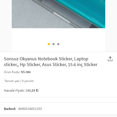
SAÇ AKSESUARLARI
PARTİ SÜSLERİ
GELİN / DÜĞÜN AKSESUARLARI
YILBAŞI ÜRÜNLERİ
TELEFON ASKISI
KULLAN AT TABAK BARDAK SETİ
MAKYAJ ÇANTASI
ŞAL VE FULAR
Sonsuz Okyanus Notebook Sticker, Laptop
sticker,, Hp Sticker, Asus Sticker, 15.6 inç Sticker
ODA KOKUSU VE MUM
Ürün Kodu:
NS-984
Yorum yaz |
0
yorum
Havale Fiyatı:
146,88
Barkod:
8680018851355