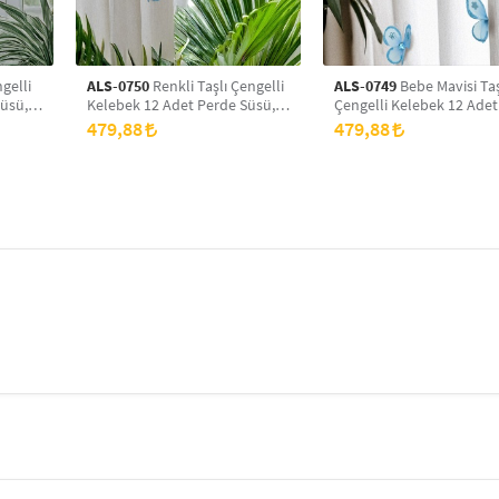
gelli
ALS-0750
Renkli Taşlı Çengelli
ALS-0749
Bebe Mavisi Taş
üsü,
Kelebek 12 Adet Perde Süsü,
Çengelli Kelebek 12 Adet
aketi
Broş Aksesuar, Hediye Paketi
Perde Süsü, Broş Aksesua
479,88
479,88
Süsleme Aksesuarı
Hediye Paketi Süsleme
Aksesuarı