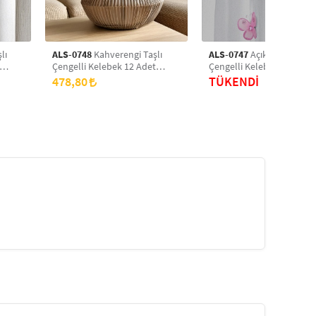
lı
ALS-0748
Kahverengi Taşlı
ALS-0747
Açık Pembe Taşl
Çengelli Kelebek 12 Adet
Çengelli Kelebek 12 Adet
r,
Perde Süsü, Broş Aksesuar,
Perde Süsü, Broş Aksesua
478,80
TÜKENDİ
Hediye Paketi Süsleme
Hediye Paketi Süsleme
Aksesuarı
Aksesuarı