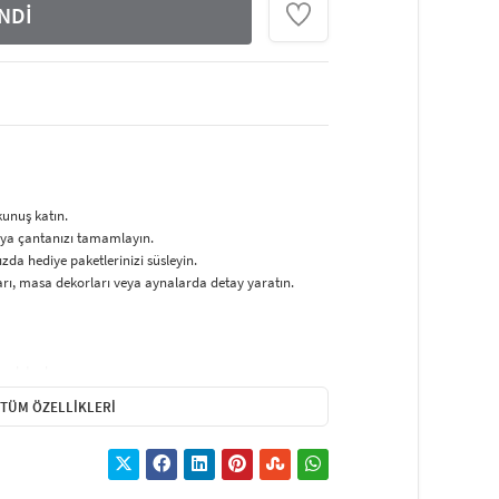
NDİ
kunuş katın.
veya çantanızı tamamlayın.
zda hediye paketlerinizi süsleyin.
rı, masa dekorları veya aynalarda detay yaratın.
ş detaylar.
suar, hediye paketi süsleme.
TÜM ÖZELLIKLERI
e aksesuar olarak kullanıma uygundur. Perdelerinizde,
k bir detay oluşturur.