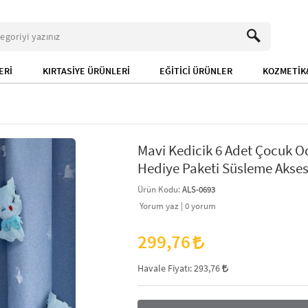
ERİ
KIRTASİYE ÜRÜNLERİ
EĞİTİCİ ÜRÜNLER
KOZMETİK&
Mavi Kedicik 6 Adet Çocuk O
Hediye Paketi Süsleme Akses
Ürün Kodu:
ALS-0693
Yorum yaz |
0
yorum
299,76
Havale Fiyatı:
293,76