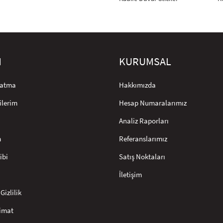
M
KURUMSAL
rlatma
Hakkımızda
ilerim
Hesap Numaralarımız
Analiz Raporları
m
Referanslarımız
ibi
Satış Noktaları
İletişim
Gizlilik
limat