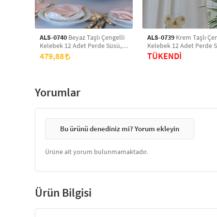
ALS-0740
Beyaz Taşlı Çengelli
ALS-0739
Krem Taşlı Çen
Kelebek 12 Adet Perde Süsü,
Kelebek 12 Adet Perde S
Broş Aksesuar, Hediye Paketi
Broş Aksesuar, Hediye P
479,88
TÜKENDİ
Süsleme Aksesuarı
Süsleme Aksesuarı
Yorumlar
Bu ürünü denediniz mi? Yorum ekleyin
Ürüne ait yorum bulunmamaktadır.
Ürün Bilgisi