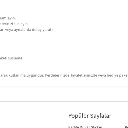
amamlayın.
lerinizi süsleyin.
arı veya aynalarda detay yaratın.
aketi süsleme.
ak kullanıma uygundur. Perdelerinizde, kıyafetlerinizde veya hediye paketl
Popüler Sayfalar
Kadife Duvar Sticker
K