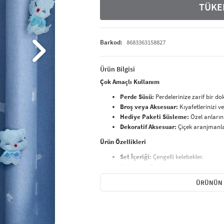
TÜKE
Barkod:
8683363158827
Ürün Bilgisi
Çok Amaçlı Kullanım
Perde Süsü:
Perdelerinize zarif bir do
Broş veya Aksesuar:
Kıyafetlerinizi 
Hediye Paketi Süsleme:
Özel anlarını
Dekoratif Aksesuar:
Çiçek aranjmanla
Ürün Özellikleri
Set İçeriği:
Çengelli kelebekler.
Malzeme:
Dayanıklı metal çengel ve ta
Kullanım Alanı:
Perde süsü, broş, akse
ÜRÜNÜN 
Her Ortamda Kullanılabilir
Bu çengelli kelebekler, hem dekorasyon hem d
kıyafetlerinizde veya hediye paketlerinde esteti