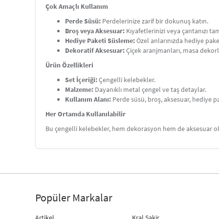
Çok Amaçlı Kullanım
Perde Süsü:
Perdelerinize zarif bir dokunuş katın.
Broş veya Aksesuar:
Kıyafetlerinizi veya çantanızı t
Hediye Paketi Süsleme:
Özel anlarınızda hediye paket
Dekoratif Aksesuar:
Çiçek aranjmanları, masa dekorl
Ürün Özellikleri
Set İçeriği:
Çengelli kelebekler.
Malzeme:
Dayanıklı metal çengel ve taş detaylar.
Kullanım Alanı:
Perde süsü, broş, aksesuar, hediye p
Her Ortamda Kullanılabilir
Bu çengelli kelebekler, hem dekorasyon hem de aksesuar olar
Popüler Markalar
Artikel
Kral Şakir