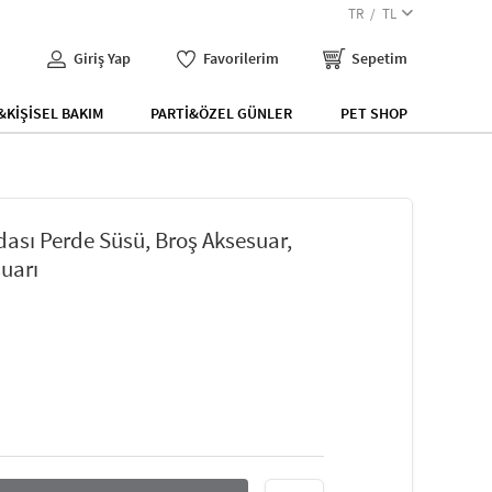
TR
TL
Giriş Yap
Favorilerim
Sepetim
KİŞİSEL BAKIM
PARTİ&ÖZEL GÜNLER
PET SHOP
dası Perde Süsü, Broş Aksesuar,
uarı