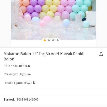
SAÇ AKSESUARLARI
PARTİ SÜSLERİ
GELİN / DÜĞÜN AKSESUARLARI
YILBAŞI ÜRÜNLERİ
TELEFON ASKISI
KULLAN AT TABAK BARDAK SETİ
MAKYAJ ÇANTASI
ŞAL VE FULAR
Makaron Balon 12" İnç 50 Adet Karışık Renkli
Balon
ODA KOKUSU VE MUM
Ürün Kodu:
BLN-008
Yorum yaz |
0
yorum
Havale Fiyatı:
469,22
Barkod:
8683363141669