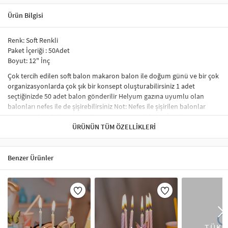
Ürün Bilgisi
Renk: Soft Renkli
Paket İçeriği : 50Adet
Boyut: 12" İnç
Çok tercih edilen soft balon makaron balon ile doğum günü ve bir çok
organizasyonlarda çok şık bir konsept oluşturabilirsiniz 1 adet
seçtiğinizde 50 adet balon gönderilir Helyum gazına uyumlu olan
balonları nefes ile de şişirebilirsiniz Not: Nefes ile şişirilen balonlar
ucmaz,sadece helyum gazı ile şişirtirseniz uçabilirler Ürünlerimizi iyi ve
sağlıklı günlerde kullanmanız dileğiyle.
ÜRÜNÜN TÜM ÖZELLIKLERI
Balonlar ve süsler, her türlü kutlama için atmosfer yaratmanın en
Benzer Ürünler
eğlenceli ve şık yoludur. Artikeldeko’nun geniş balon ve süs
koleksiyonu, hem sade hem de gösterişli seçenekler sunar, böylece
her etkinliğe uygun dekorasyon imkânı sağlar. Doğum günlerinden
düğünlere kadar pek çok özel gün için mükemmel süslemelerle
kutlamalarınızı renklendirebilirsiniz. Renkli balonlar, şık süslemeler ve
diğer dekoratif unsurlar, etkinliklerinize özgün bir hava katacak ve
TÜKE