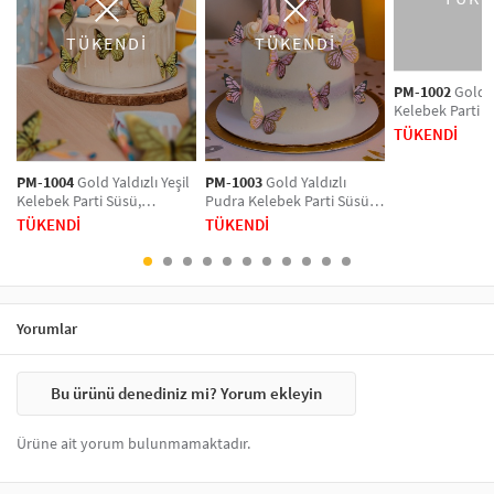
herkesin ilgisini çekecek. Tarzınızı yansıtan balon ve süsler ile
kutlamalarınızı mükemmel hale getirin!
TÜKENDİ
TÜKENDİ
PM-1002
Gold Y
Kelebek Parti S
Dekorasyon ve
TÜKENDİ
Süsleme 48 Ad
PM-1004
Gold Yaldızlı Yeşil
PM-1003
Gold Yaldızlı
Kelebek Parti Süsü,
Pudra Kelebek Parti Süsü,
Dekorasyon ve Balon
Dekorasyon ve Balon
TÜKENDİ
TÜKENDİ
Süsleme 48 Adet
Süsleme 48 Adet
Yorumlar
Bu ürünü denediniz mi? Yorum ekleyin
Ürüne ait yorum bulunmamaktadır.