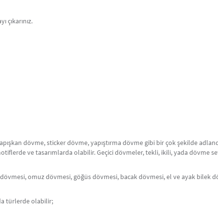
ı çıkarınız.
 yapışkan dövme, sticker dövme, yapıştırma dövme gibi bir çok şekilde adlandı
 motiflerde ve tasarımlarda olabilir. Geçici dövmeler, tekli, ikili, yada dövme 
ırt dövmesi, omuz dövmesi, göğüs dövmesi, bacak dövmesi, el ve ayak bilek d
 türlerde olabilir;