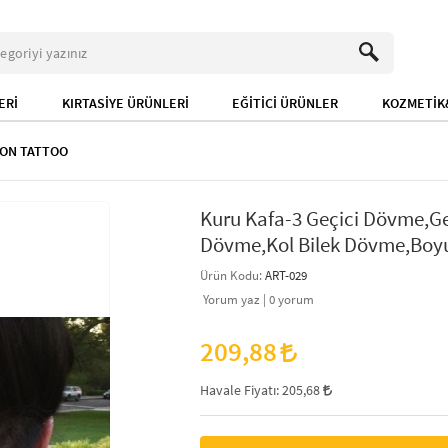
ERİ
KIRTASİYE ÜRÜNLERİ
EĞİTİCİ ÜRÜNLER
KOZMETİK&
ION TATTOO
Kuru Kafa-3 Geçici Dövme,Ge
Dövme,Kol Bilek Dövme,Boy
Ürün Kodu:
ART-029
Yorum yaz |
0
yorum
209,88
Havale Fiyatı:
205,68