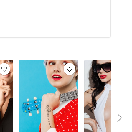
ılmakta. Vücutta yapılan yere göre 2 ile 7 gün arasında
arklı şekillerde, motiflerde ve tasarımlarda olabilir.
olarak en beğenilen geçici dövme şablonlarının yer aldığı
.
ol dövmesi, sırt dövmesi, omuz dövmesi, göğüs dövmesi,
dövmesi, saç dövmesi, boyun gibi isimlerle daha da
tarzlarda yada türlerde olabilir;
 büyük boy
eyik, balık, kuş, flamingo, panda, ...)
şil, mor, fuşya renkli vs. gibi...
dala, kanji, desen gibi...
adın model ve tarz konusunda sınır olmamakla birlikte,