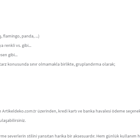
, flamingo, panda, ...)
 renkli vs. gibi...
sen gibi...
 tarz konusunda sınır olmamakla birlikte, gruplandırma olarak;
an Artikeldeko.com.tr üzerinden, kredi kartı ve banka havalesi ödeme seçenekle
laşabilirsiniz.
övme severlerin stilini yansıtan harika bir aksesuardır. Hem günlük kullanım