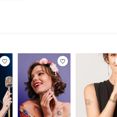
yapıştırma dövme gibi bir çok şekilde adlandır
bir kalıcılığı olan geçici dövme modelleri, çok f
Geçici dövmeler, tekli, ikili, yada dövme seti 
paket şeklinde satın almaya müsait ürünlerdir
Geçici dövmeler yapılacakları yerlere göre; k
bacak dövmesi, el ve ayak bilek dövmesi, yüz 
özelleştirilebilir.
Geçici dövmelerde normal dövmeler gibi farklı 
Boyutlarına göre; minimal, ufak, küçük, orta,
Geçici yazı dövmesi yada harf dövmesi
Geçici tribal dövme modelleri
Botanik, çiçek, ağaç, floral geçici dövmeler
Hayvan figürleri geçici dövmeler (kurt, aslan, g
Renklerine göre; siyah, beyaz, pembe, kırmızı, ye
Yada geometrik, tüy, ok, yıldız, hint kınası, man
Geçici dövmeler için erkek ve bayan, çocuk, k
gruplandırma olarak;