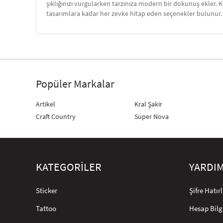
şıklığınızı vurgularken tarzınıza modern bir dokunuş ekler. 
tasarımlara kadar her zevke hitap eden seçenekler bulunur. F
Popüler Markalar
Artikel
Kral Şakir
Craft Country
Super Nova
KATEGORİLER
YARDI
Sticker
Şifre Hatı
Tattoo
Hesap Bilg