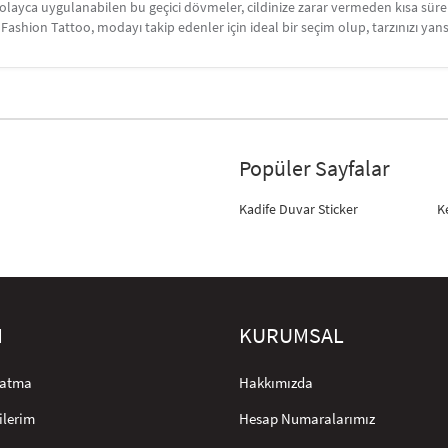
Kolayca uygulanabilen bu geçici dövmeler, cildinize zarar vermeden kısa sürel
ashion Tattoo, modayı takip edenler için ideal bir seçim olup, tarzınızı yan
Popüler Sayfalar
Kadife Duvar Sticker
K
M
KURUMSAL
rlatma
Hakkımızda
ilerim
Hesap Numaralarımız