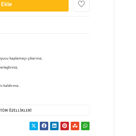
 Ekle
ruyucu kaplamayı çıkarınız.
rleştiriniz.
ı kaldırınız.
TÜM ÖZELLIKLERI
r.
z.
çici dövmeler, yapışkan dövme, sticker dövme,