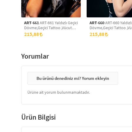
ART-661
ART-661 Yaldızlı Geçici
ART-660
ART-660 Yaldızlı
Dövme,Geçici Tattoo ,Vücut
Dövme,Geçici Tattoo ,Vü
Dövme,Kol Bilek
Dövme,Kol Bilek
215,88
215,88
Dövme,Boyun Dövme,Sırt
Dövme,Boyun Dövme,Sı
Dövme
Dövme
Yorumlar
Bu ürünü denediniz mi? Yorum ekleyin
Ürüne ait yorum bulunmamaktadır.
Ürün Bilgisi