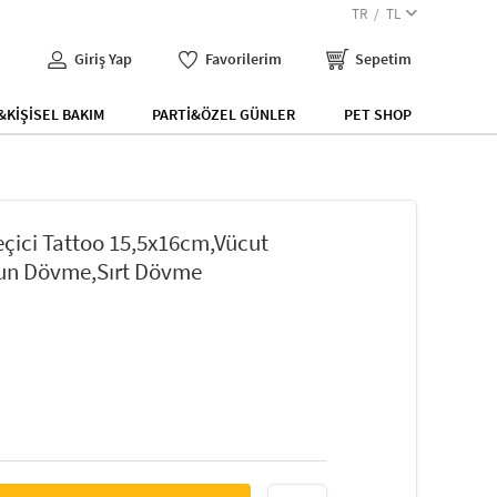
TR
TL
Giriş Yap
Favorilerim
Sepetim
KİŞİSEL BAKIM
PARTİ&ÖZEL GÜNLER
PET SHOP
çici Tattoo 15,5x16cm,Vücut
un Dövme,Sırt Dövme