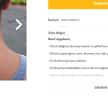
Sepete
Barkod:
8680018869671
Ürün Bilgisi
Nasıl uygulanır;
- Tercih ettiğiniz dövmeyi kesiniz ve şeffaf ko
- Dövme yapacağınız yere, dövmeyi yüz üstü ye
- Su ile dövmeyi iyice ıslatınız.
- 20-30 saniye bekledikten sonra dövme kağıdın
- Dövme yapılan alanı kurumaya bırakınız.
Çıkartılması;
- Alkol, yağlı krem ile ovalıyınız.
ÜRÜNÜN 
- Üzerine bant yapıştırıp çekerekte çıkartılabili
Hassas ve alerjik ciltlerin kullanması önerilme
On yılların en trend olaylarından biri olan ge