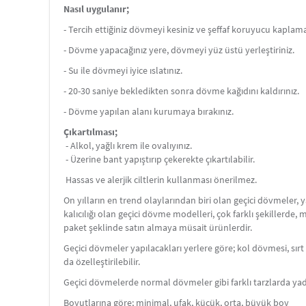
Nasıl uygulanır;
- Tercih ettiğiniz dövmeyi kesiniz ve şeffaf koruyucu kaplamay
- Dövme yapacağınız yere, dövmeyi yüz üstü yerleştiriniz.
- Su ile dövmeyi iyice ıslatınız.
- 20-30 saniye bekledikten sonra dövme kağıdını kaldırınız.
- Dövme yapılan alanı kurumaya bırakınız.
Çıkartılması;
- Alkol, yağlı krem ile ovalıyınız.
- Üzerine bant yapıştırıp çekerekte çıkartılabilir.
Hassas ve alerjik ciltlerin kullanması önerilmez.
On yılların en trend olaylarından biri olan geçici dövmeler,
kalıcılığı olan geçici dövme modelleri, çok farklı şekillerde,
paket şeklinde satın almaya müsait ürünlerdir.
Geçici dövmeler yapılacakları yerlere göre; kol dövmesi, s
da özelleştirilebilir.
Geçici dövmelerde normal dövmeler gibi farklı tarzlarda yada
Boyutlarına göre; minimal, ufak, küçük, orta, büyük boy