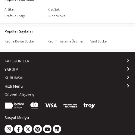
bir etki yaratır. Hem estetik hem de fonksiyonel amaçlarla
kullanılabilecek araç stickerları, her türlü araca kolayca uygulanabilir
Artikel
Kral Şakir
ve sürücüler için yaratıcı bir ifade biçimi sunar.
Craft Country
Super Nova
Popüler Sayfalar
Kadife Duvar Sticker
Kedi Tırmalama Ürünleri
Vinil Sticker
KATEGORİLER
YARDIM
KURUMSAL
Hızlı Menü
Güvenli Alışveriş
Sosyal Medya