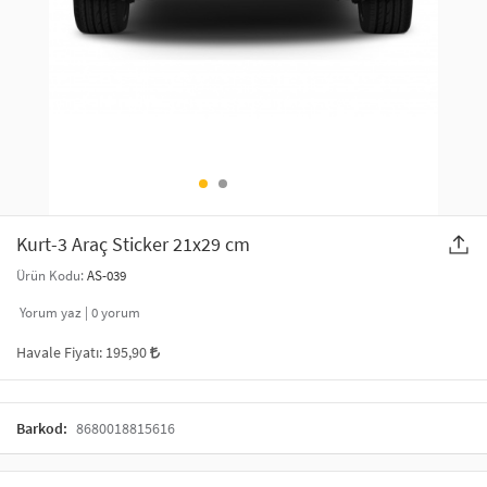
SAÇ AKSESUARLARI
PARTİ SÜSLERİ
GELİN / DÜĞÜN AKSESUARLARI
YILBAŞI ÜRÜNLERİ
TELEFON ASKISI
KULLAN AT TABAK BARDAK SETİ
MAKYAJ ÇANTASI
ŞAL VE FULAR
Kurt-3 Araç Sticker 21x29 cm
Ürün Kodu:
AS-039
ODA KOKUSU VE MUM
Yorum yaz |
0
yorum
Havale Fiyatı:
195,90
Barkod:
8680018815616