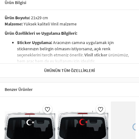
Ürün Bilgisi
Ürün Boyutu:
21x29 cm
Malzeme:
Yüksek kaliteli Vinil malzeme
Ürün Özellikleri ve Uygulama Bilgileri:
Sticker Uygulama:
Aracınızın camına uygulamak için
stickerınızın belirgin olmasını istiyorsanız, açık renk
seçeneklerini tercih etmeniz önerilir.
Vinil sticker
ürünümüz,
hem araç hem de ev kullanımı için idealdir.
Boyut:
Ürün, 21x29 cm ölçülerinde bir tabakadan kesilmektedir.
ÜRÜNÜN TÜM ÖZELLIKLERI
Vinil etiket
boyutları, farklı yüzeylere kolayca uygulanabilir.
Temizlik ve Bakım:
Ürününüzü temizlerken kimyasal maddeler
kullanmaktan kaçının.
Nemli bez
ile silerek temizlemeniz, uzun
Benzer Ürünler
ömürlü kullanım sağlar. Vinil malzeme, suya ve nemlere karşı
dayanıklıdır.
Paketleme:
Transfer kağıdı
ile özenle paketlenmiştir. Ürün, bu
kağıt sayesinde kolayca uygulanabilir.
Kolay Uygulama:
Ürünümüz, uygulama esnasında hiçbir zorluk
çıkarmaz.
Yapışmayı engelleyen koruyucu bandı
çıkarın ve
sticker’ı dilediğiniz yüzeye uygulayın.
Vinil çıkartmalar
her
yüzeyde pratik bir şekilde uygulanabilir.